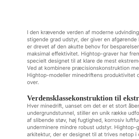
I den krævende verden af moderne udvinding p
stigende grad udstyr, der giver en afgøren
er drevet af den akutte behov for besparelse
maksimal effektivitet. Hightop-graver har fre
specielt designet til at klare de mest ekstrem
Ved at kombinere præcisionskonstruktion med
Hightop-modeller minedriftens produktivitet 
over.
Verdensklassekonstruktion til ekst
Hver minedrift, uanset om det er et stort åb
undergrundstunnel, stiller en unik række udfo
af slibende støv, høj fugtighed, korrosiv luft
underminere mindre robust udstyr. Hightop-
arkitektur, der er designet til at trives netop