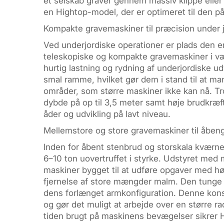
et selskab graver gennem massiv klippe eller 
en Hightop-model, der er optimeret til den 
Kompakte gravemaskiner til præcision under 
Ved underjordiske operationer er plads den 
teleskopiske og kompakte gravemaskiner i væg
hurtig lastning og rydning af underjordiske 
smal ramme, hvilket gør dem i stand til at m
områder, som større maskiner ikke kan nå. Tro
dybde på op til 3,5 meter samt høje brudkræfte
åder og udvikling på lavt niveau.
Mellemstore og store gravemaskiner til åbeng
Inden for åbent stenbrud og storskala kværn
6–10 ton uovertruffet i styrke. Udstyret me
maskiner bygget til at udføre opgaver med h
fjernelse af store mængder malm. Den tunge 
dens forlænget armkonfiguration. Denne kons
og gør det muligt at arbejde over en større 
tiden brugt på maskinens bevægelser sikrer Hi