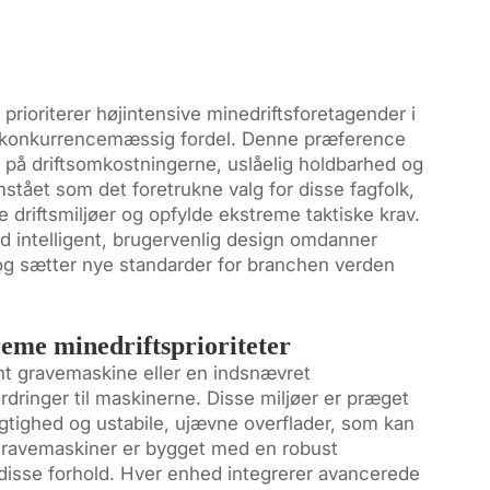
rioriterer højintensive minedriftsforetagender i
de konkurrencemæssig fordel. Denne præference
r på driftsomkostningerne, uslåelig holdbarhed og
mstået som det foretrukne valg for disse fagfolk,
e driftsmiljøer og opfylde ekstreme taktiske krav.
 intelligent, brugervenlig design omdanner
og sætter nye standarder for branchen verden
reme minedriftsprioriteter
ent gravemaskine eller en indsnævret
rdringer til maskinerne. Disse miljøer er præget
fugtighed og ustabile, ujævne overflader, som kan
gravemaskiner er bygget med en robust
 i disse forhold. Hver enhed integrerer avancerede