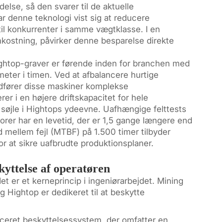
lse, så den svarer til de aktuelle
ar denne teknologi vist sig at reducere
til konkurrenter i samme vægtklasse. I en
ostning, påvirker denne besparelse direkte
Hightop-graver er førende inden for branchen med
meter i timen. Ved at afbalancere hurtige
dfører disse maskiner komplekse
rer i en højere driftskapacitet for hele
 søjle i Hightops ydeevne. Uafhængige felttests
orer har en levetid, der er 1,5 gange længere end
mellem fejl (MTBF) på 1.500 timer tilbyder
r at sikre uafbrudte produktionsplaner.
yttelse af operatøren
et er et kerneprincip i ingeniørarbejdet. Mining
g Hightop er dedikeret til at beskytte
ceret beskyttelsessystem, der omfatter en