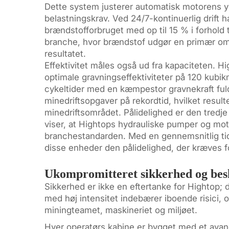
Dette system justerer automatisk motorens yde
belastningskrav. Ved 24/7-kontinuerlig drift h
brændstofforbruget med op til 15 % i forhold 
branche, hvor brændstof udgør en primær omk
resultatet.
Effektivitet måles også ud fra kapaciteten. 
optimale gravningseffektiviteter på 120 kubik
cykeltider med en kæmpestor gravnekraft ful
minedriftsopgaver på rekordtid, hvilket resulte
minedriftsområdet. Pålidelighed er den tredje
viser, at Hightops hydrauliske pumper og mot
branchestandarden. Med en gennemsnitlig tid 
disse enheder den pålidelighed, der kræves fo
Ukompromitteret sikkerhed og besk
Sikkerhed er ikke en eftertanke for Hightop; d
med høj intensitet indebærer iboende risici, o
miningteamet, maskineriet og miljøet.
Hver operatørs kabine er bygget med et avan