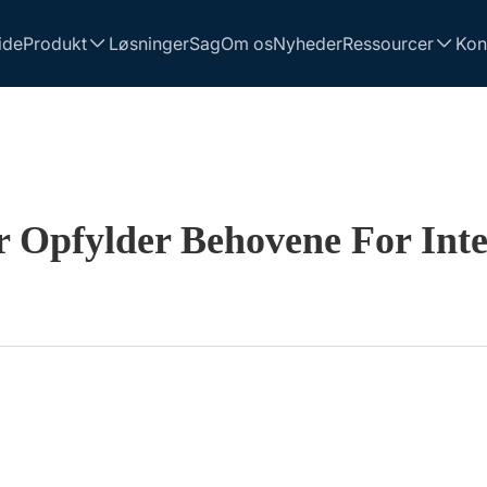
ide
Produkt
Løsninger
Sag
Om os
Nyheder
Ressourcer
Kon
 Opfylder Behovene For Inte