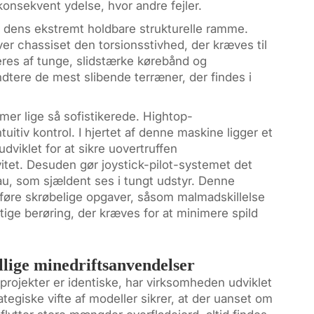
konsekvent ydelse, hvor andre fejler.
 dens ekstremt holdbare strukturelle ramme.
iver chassiset den torsionsstivhed, der kræves til
eres af tunge, slidstærke kørebånd og
ndtere de mest slibende terræner, der findes i
mer lige så sofistikerede. Hightop-
uitiv kontrol. I hjertet af denne maskine ligger et
udviklet for at sikre uovertruffen
vitet. Desuden gør joystick-pilot-systemet det
au, som sjældent ses i tungt udstyr. Denne
dføre skrøbelige opgaver, såsom malmadskillelse
ige berøring, der kræves for at minimere spild
llige minedriftsanvendelser
sprojekter er identiske, har virksomheden udviklet
tegiske vifte af modeller sikrer, at der uanset om