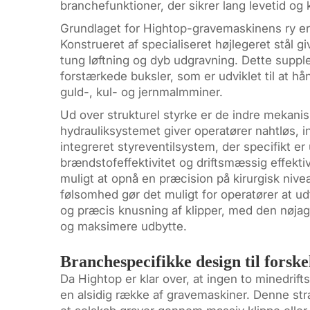
branchefunktioner, der sikrer lang levetid og 
Grundlaget for Hightop-gravemaskinens ry er
Konstrueret af specialiseret højlegeret stål g
tung løftning og dyb udgravning. Dette suppl
forstærkede buksler, som er udviklet til at hå
guld-, kul- og jernmalmminer.
Ud over strukturel styrke er de indre mekanis
hydrauliksystemet giver operatører nahtløs, int
integreret styreventilsystem, der specifikt er 
brændstofeffektivitet og driftsmæssig effekti
muligt at opnå en præcision på kirurgisk nive
følsomhed gør det muligt for operatører at u
og præcis knusning af klipper, med den nøjagt
og maksimere udbytte.
Branchespecifikke design til forske
Da Hightop er klar over, at ingen to minedrift
en alsidig række af gravemaskiner. Denne stra