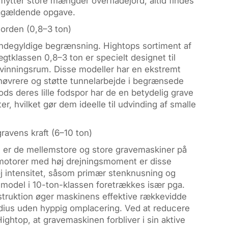
flytter store mængder overfladejord, altid findes
pågældende opgave.
jorden (0,8–3 ton)
endegyldige begrænsning. Hightops sortiment af
tklassen 0,8–3 ton er specielt designet til
udvinningsrum. Disse modeller har en ekstremt
anøvrere og støtte tunnelarbejde i begrænsede
ds deres lille fodspor har de en betydelig grave
r, hvilket gør dem ideelle til udvinding af smalle
ravens kraft (6–10 ton)
e er de mellemstore og store gravemaskiner på
d motorer med høj drejningsmoment er disse
øj intensitet, såsom primær stenknusning og
model i 10-ton-klassen foretrækkes især pga.
truktion øger maskinens effektive rækkevidde
radius uden hyppig omplacering. Ved at reducere
ghtop, at gravemaskinen forbliver i sin aktive