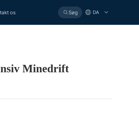
takt os
Søg
DA
nsiv Minedrift