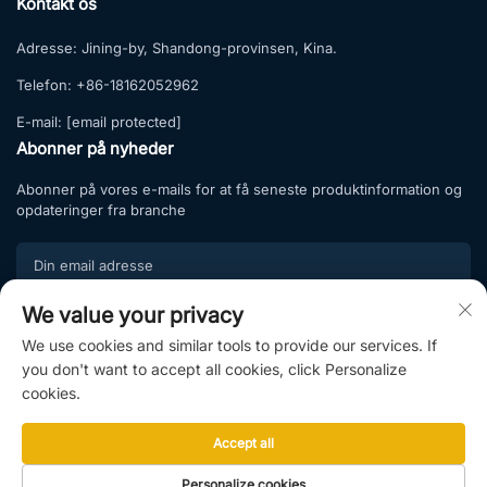
Kontakt os
Adresse:
Jining-by, Shandong-provinsen, Kina.
Telefon:
+86-18162052962
E-mail:
[email protected]
Abonner på nyheder
Abonner på vores e-mails for at få seneste produktinformation og
opdateringer fra branche
We value your privacy
Tilmeld
We use cookies and similar tools to provide our services. If
Tilmeld dig vores abonnementsliste og nyd eksklusive tilbud samt
you don't want to accept all cookies, click Personalize
professionel rådgivning.
cookies.
Accept all
Copyright © 2025 af Shandong Hightop Group & Shandong Raytop
Personalize cookies