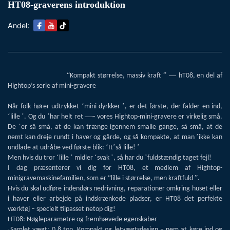
HT08-graverens introduktion
Andel:
“
” —
Kompakt størrelse, massiv kraft
hT08, en del af
Hightop’s serie af mini-gravere
‘
’
Når folk hører udtrykket
mini dyrkker
, er det første, der falder en ind,
‘
’
’
—
lille
. Og du
har helt ret
– vores Hightop-mini-gravere er virkelig små.
’
De
er så små, at de kan trænge igennem smalle gange, så små, at de
’
nemt kan dreje rundt i haver og gårde, og så kompakte, at man
ikke kan
‘
’
’
undlade at udråbe ved første blik:
It
så lille!
‘
’
‘
’
’
Men hvis du tror
lille
midler
svak
, så har du
fuldstændig taget fejl!
I dag præsenterer vi dig for HT08, et medlem af Hightop-
“
”
minigravemaskinefamilien, som er
lille i størrelse, men kraftfuld
.
Hvis du skal udføre indendørs nedrivning, reparationer omkring huset eller
i haver eller arbejde på indskrænkede pladser, er HT08 det perfekte
værktøj – specielt tilpasset netop dig!
HT08: Nøgleparametre og fremhævede egenskaber
·
Samlet vægt: 0,8 ton. Kompakt og letvægtsdesign – nem at køre ind og