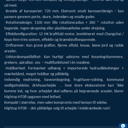
ud med.
·
Bredde af karosseriet: 720 mm. Ekstremt smalt karosseridesign – kan
passere gennem porte, skure, indendørs og smalle gyder.
·
°
Rotationsdesign: 1100 mm lille rotationsradius + 360
rotation uden
bagende. Ingen skrapning eller pladsbesættelse under drejning.
·
Effektkonfiguration: 12 HK kraftfuld motor, kombineret med Changchai /
Kepo fem-trins system, effektiv og brændstofbesparende.
·
Driftsevner: Kan grave grøfter, fjerne affald, knuse, løsne jord og rydde
arealer.
·
Udstyrskompatibilitet: Kan hurtigt udstyres med knusningshammere,
grebere, spiralbor, osv. – multifunktionel i én maskine.
·
Holdbarhed: Forstærket udhæng + importerede hydraulikledninger +
mærkebånd, meget holdbar og pålidelig.
Indvendig nedrivning, haveombygning, frugthave-rydning, kommunal
…
’
vedligeholdelse, drivhusarbejde
hvor store ekskavatorer kan
ikke
komme ind, og hvor arbejdet skal udføres på begrænsede arealer, klarer
Hightop HT08 opgaven med lethed.
Kompakt i størrelse, men uden kompromis med hensyn til ydelse.
–
Hightop HT08
det pålidelige valg til arbejde i indskrænkede rum!