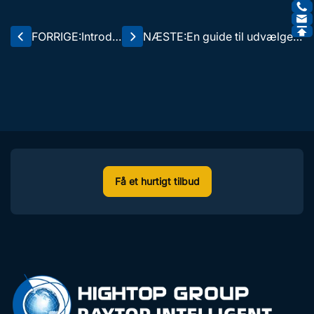
FORRIGE:
Introdu
NÆSTE:
En guide til udvælgels
ktion til
e af gravemaskiner til
HT-15-
byggeprojekter
gravere
n
Få et hurtigt tilbud