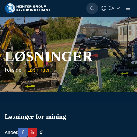
DA
LØSNINGER
Forside
-
Løsninger
Løsninger for mining
Andel: