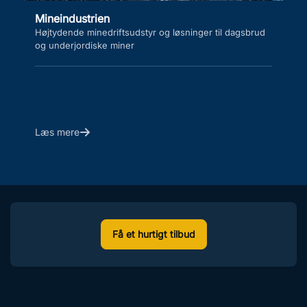
Landbrugs
ndustrien
Specialiseret
ende minedriftsudstyr og løsninger til dagsbrud
jordforbedri
derjordiske miner
mere
Læs mere
Få et hurtigt tilbud