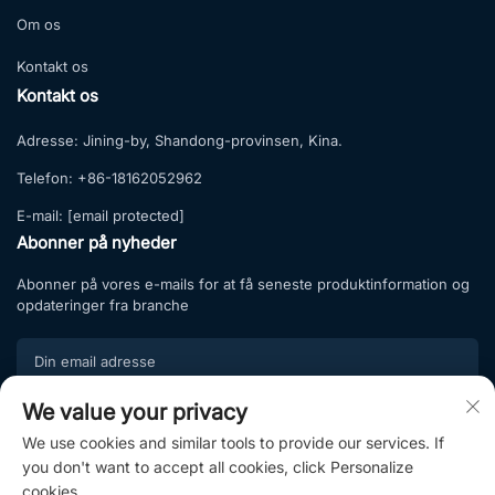
Om os
Kontakt os
Kontakt os
Adresse:
Jining-by, Shandong-provinsen, Kina.
Telefon:
+86-18162052962
E-mail:
[email protected]
Abonner på nyheder
Abonner på vores e-mails for at få seneste produktinformation og
opdateringer fra branche
We value your privacy
Tilmeld
We use cookies and similar tools to provide our services. If
Tilmeld dig vores abonnementsliste og nyd eksklusive tilbud samt
you don't want to accept all cookies, click Personalize
professionel rådgivning.
cookies.