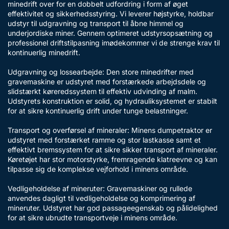
minedrift over for en dobbelt udfordring i form af øget
effektivitet og sikkerhedsstyring. Vi leverer højstyrke, holdbar
udstyr til udgravning og transport til åbne himmel og
underjordiske miner. Gennem optimeret udstyrsopsætning og
professionel driftstilpasning imødekommer vi de strenge krav til
kontinuerlig minedrift.
Udgravning og lossearbejde: Den store minedrifter med
gravemaskine er udstyret med forstærkede arbejdsdele og
slidstærkt køreredssystem til effektiv udvinding af malm.
Udstyrets konstruktion er solid, og hydrauliksystemet er stabilt
for at sikre kontinuerlig drift under tunge belastninger.
Transport og overførsel af mineraler: Minens dumpetraktor er
udstyret med forstærket ramme og stor lastkasse samt et
effektivt bremssystem for at sikre sikker transport af mineraler.
Køretøjet har stor motorstyrke, fremragende klatreevne og kan
tilpasse sig de komplekse vejforhold i minens område.
Vedligeholdelse af mineruter: Gravemaskiner og rullede
anvendes dagligt til vedligeholdelse og komprimering af
mineruter. Udstyret har god passageegenskab og pålidelighed
for at sikre ubrudte transportveje i minens område.