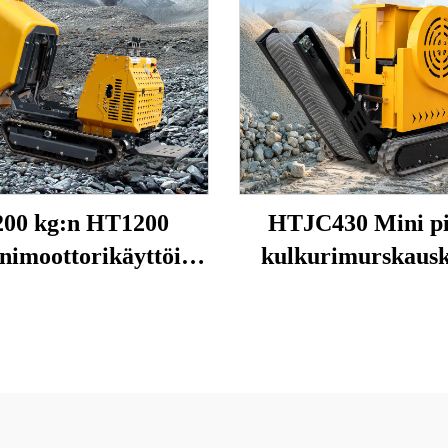
200 kg:n HT1200
HTJC430 Mini pi
inimoottorikäyttöinen
kulkurimurskaus
tyvä hopperi, mini-
bensiini/diesel
kaatovaunu
moottoreilla