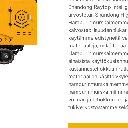
Shandong Raytop Intellig
arvostetun Shandong Hig
Hampurinmurskaimemme o
kaivosteollisuuden tiuka
käytämme edistyneitä valm
materiaaleja, mikä takaa 
Hampurinmurskaimemme t
alhaisista käyttökustannu
kustannustehokkaan ratkai
materiaalien käsittelykyk
hampurinmurskaimemme m
hampurinmurskaimiimme, j
voiman ja tehokkuuden ja
tukiverkostostamme sek