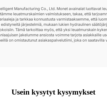
ligent Manufacturing Co., Ltd. Monet avainalat luottavat leu
äytämme leuatmurskaimien valmistukseen, takaa, että tarjoamme
riaaleja ja tarkkaa konnustusta varmistaaksemme, että luom
a edistyneitä järjestelmiä, mukaan lukien hydraulinen säätöjä
koisiin. Tämä tarkoittaa myös, että yksi leuatmurskain kyken
manlaajuisen jakelumme ansiosta voimme tarjota asiakkaille us
meillä on omistautunut asiakaspalvelutiimi, joka on saatavil
Usein kysytyt kysymykset