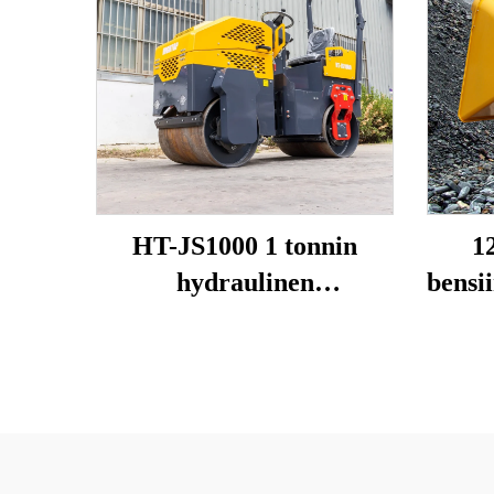
HT-JS1000 1 tonnin
1
hydraulinen
bensi
kaksikäyttöinen
kään
tienrullauskone