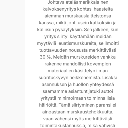
Johtava eteläamerikkalainen
kaivoksenyritys kohtasi haasteita
aiemman murskauslaitteistonsa
kanssa, mikä johti usein katkoksiin ja
kalliisiin pysäytyksiin. Sen jälkeen, kun
yritys siirtyi käyttämään meidän
myytäviä leuatismurskureita, se ilmoitti
tuottavuuden noususta merkittävästi
30 %. Meidän murskureiden vankka
rakenne mahdollisti kovempien
materiaalien käsittelyn ilman
suorituskyvyn heikkenemistä. Lisäksi
asennuksen ja huollon yhteydessä
saamamme asiantuntijatuki auttoi
yritystä minimoimaan toiminnallisia
häiriöitä. Tämä siirtyminen paransi ei
ainoastaan murskaustehokkuutta,
vaan vähensi myös merkittävästi
toimintakustannuksia, mikä vahvisti