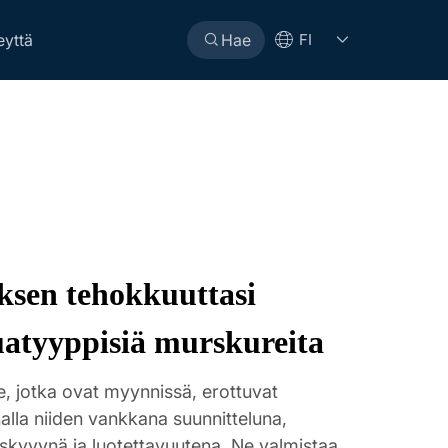
eyttä
Hae
FI
ksen tehokkuuttasi
uatyyppisiä murskureita
jotka ovat myynnissä, erottuvat
nalla niiden vankkana suunnitteluna,
uskyvynä ja luotettavuutena. Ne valmistaa