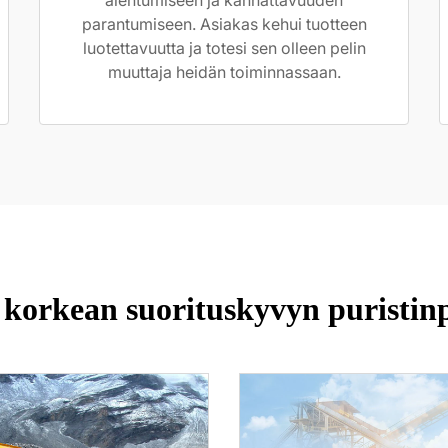
alentumiseen ja kannattavuuden
parantumiseen. Asiakas kehui tuotteen
luotettavuutta ja totesi sen olleen pelin
muuttaja heidän toiminnassaan.
korkean suorituskyvyn puristin