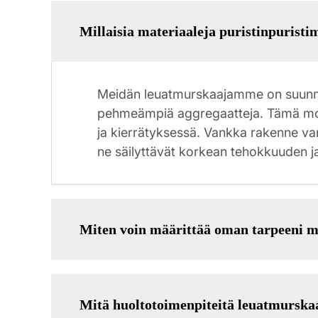
Millaisia materiaaleja puristinpuristi
Meidän leuatmurskaajamme on suunnite
pehmeämpiä aggregaatteja. Tämä monik
ja kierrätyksessä. Vankka rakenne va
ne säilyttävät korkean tehokkuuden j
Miten voin määrittää oman tarpeeni 
Mitä huoltotoimenpiteitä leuatmurska