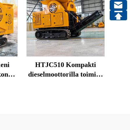
eni
HTJC510 Kompakti
kone
dieselmoottorilla toimiva
-
kivimurskaaja