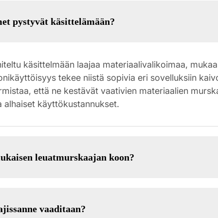
met pystyvät käsittelämään?
ltu käsittelmään laajaa materiaalivalikoimaa, mukaan 
äyttöisyys tekee niistä sopivia eri sovelluksiin kaiv
rmistaa, että ne kestävät vaativien materiaalien murs
a alhaiset käyttökustannukset.
mukaisen leuatmurskaajan koon?
ajissanne vaaditaan?