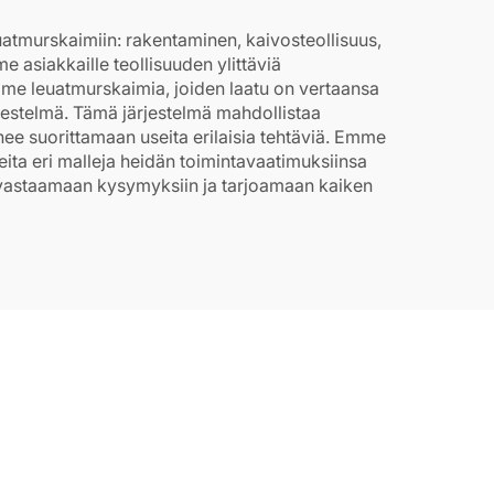
atmurskaimiin: rakentaminen, kaivosteollisuus,
 asiakkaille teollisuuden ylittäviä
me leuatmurskaimia, joiden laatu on vertaansa
rjestelmä. Tämä järjestelmä mahdollistaa
ee suorittamaan useita erilaisia tehtäviä. Emme
eita eri malleja heidän toimintavaatimuksiinsa
la vastaamaan kysymyksiin ja tarjoamaan kaiken