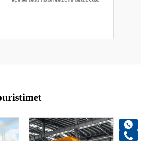
epäilemättömistä laatuominaisuuksia.
puristimet