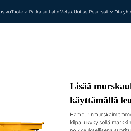
usivu
Tuote
Ratkaisut
Laite
Meistä
Uutiset
Resurssit
Ota yht
Lisää murskau
käyttämällä le
Hampurinmurskaimemme, 
kilpailukykyisellä markki
poikkeuksellisena suorit