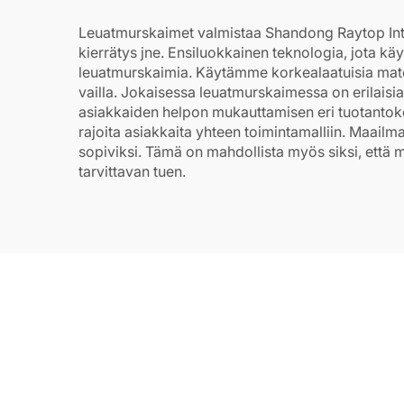
Leuatmurskaimet valmistaa Shandong Raytop Intel
kierrätys jne. Ensiluokkainen teknologia, jota k
leuatmurskaimia. Käytämme korkealaatuisia mate
vailla. Jokaisessa leuatmurskaimessa on erilaisi
asiakkaiden helpon mukauttamisen eri tuotantoko
rajoita asiakkaita yhteen toimintamalliin. Maail
sopiviksi. Tämä on mahdollista myös siksi, että 
tarvittavan tuen.