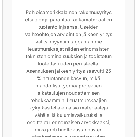
Pohjoisamerikkalainen rakennusyritys
etsi tapoja parantaa raakamateriaalien
tuotantolinjaansa. Useiden
vaihtoehtojen arviointien jälkeen yritys
valitsi myyntiin tarjoamamme
leuatmurskaajat niiden erinomaisten
teknisten ominaisuuksien ja todistetun
luotettavuuden perusteella.
Asennuksen jälkeen yritys saavutti 25
%:n tuotannon kasvun, mikä
mahdollisti työmaaprojektien
aikataulujen noudattamisen
tehokkaammin. Leuatmurskaajien
kyky käsitellä erilaisia materiaaleja
vähäisillä kulumisvaikutuksilla
osoittautui erinomaisen arvokkaaksi,
mikä johti huoltokustannusten