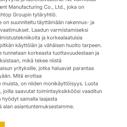
ent Manufacturing Co., Ltd., joka on
htop Groupin tytäryhtiö.
n suunniteltu täyttämään rakennus- ja
t vaatimukset. Laadun varmistamiseksi
istustekniikoita ja korkealaatuisia
pitkän käyttöiän ja vähäisen huolto tarpeen.
unnetaan korkeasta tuottavuudestaan ja
ksistaan, mikä tekee niistä
sun yrityksille, jotka haluavat parantaa
yään. Mitä erottaa
uista, on niiden monikäyttöisyys. Luota
oilla saavutat toimintayksikköösi vaaditun
 hyödyt samalla laajasta
ä alan asiantuntemuksestamme.