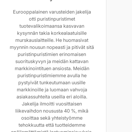
Eurooppalainen varusteiden jakelija
otti puristinpuristimet
tuotevalikoimaansa kasvavan
kysynnän takia korkealaatuisille
murskauslaitteille. He huomasivat
myynnin nousun nopeasti ja pitivät sitä
puristinpuristimien erinomaisen
suorituskyvyn ja meidän kattavan
markkinointituen ansiosta. Meidän
puristinpuristimiemme avulla he
pystyivät tunkeutumaan uusille
markkinoille ja luomaan vahvoja
asiakassuhteita useilla eri aloilla.
Jakelija ilmoitti vuosittaisen
liikevaihdon noususta 40 %, mikä
osoittaa sekä yhteistyömme
tehokkuutta että tuotteidemme