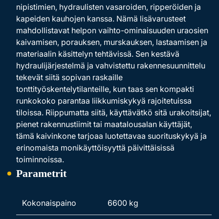
nipistimien, hydraulisten vasaroiden, ripperöiden ja
kapeiden kauhojen kanssa. Nämä lisävarusteet
mahdollistavat helpon vaihto-ominaisuuden uraosien
kaivamisen, porauksen, murskauksen, lastaamisen ja
materiaalin käsittelyn tehtävissä. Sen kestävä
hydraulijärjestelmä ja vahvistettu rakennesuunnittelu
tekevät siitä sopivan raskaille
tonttityöskentelytilanteille, kun taas sen kompakti
runkokoko parantaa liikkumiskykyä rajoitetuissa
tiloissa. Riippumatta siitä, käyttävätkö sitä urakoitsijat,
pienet rakennustiimit tai maatalousalan käyttäjät,
tämä kaivinkone tarjoaa luotettavaa suorituskykyä ja
erinomaista monikäyttöisyyttä päivittäisissä
toiminnoissa.
Parametrit
Kokonaispaino
6600 kg