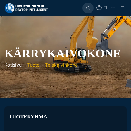
FI
KÄRRYKAIVOKONE
Kotisivu
-
Tuote
-
Telakaivinkone
TUOTERYHMÄ