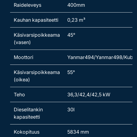
Raideleveys
400mm
Kauhan kapasiteetti
0,23 m³
Käsivarsipoikkeama
45°
(vasen)
Moottori
Yanmar494/Yanmar498/Kubo
Käsivarsipoikkeama
55°
(oikea)
Teho
36,3/42,4/42,5 kW
Dieselitankin
30l
kapasiteetti
Kokopituus
5834 mm