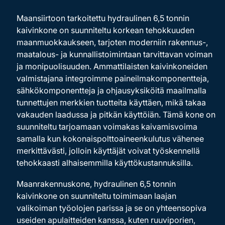
Maansiirtoon tarkoitettu hydraulinen 6,5 tonnin
kaivinkone on suunniteltu korkean tehokkuuden
maanmuokkaukseen, tarjoten moderniin rakennus-,
maatalous- ja kunnallistoimintaan tarvittavan voiman
ja monipuolisuuden. Ammattilaisten kaivinkoneiden
valmistajana integroimme paineilmakomponentteja,
sähkökomponentteja ja ohjausyksiköitä maailmalla
tunnettujen merkkien tuotteita käyttäen, mikä takaa
vakauden laadussa ja pitkän käyttöiän. Tämä kone on
suunniteltu tarjoamaan voimakas kaivamisvoima
samalla kun kokonaispolttoaineenkulutus vähenee
merkittävästi, jolloin käyttäjät voivat työskennellä
tehokkaasti alhaisemmilla käyttökustannuksilla.
Maanrakennuskone, hydraulinen 6,5 tonnin
kaivinkone on suunniteltu toimimaan laajan
valikoiman työolojen parissa ja se on yhteensopiva
useiden apulaitteiden kanssa, kuten ruuviporien,