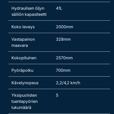
Hydraulisen öljyn
41L
säiliön kapasiteetti
Koko leveys
2000mm
Vastapainon
328mm
maavara
Kokopituinen
2570mm
Pyöräpolku
700mm
Kävelynopeus
2,2/4,2 km/h
Yksipuolisten
5
tuentapyörien
lukumäärä