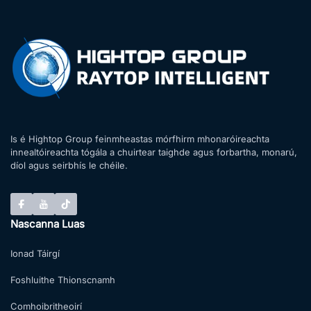
Is é Hightop Group feinmheastas mórfhirm mhonaróireachta
innealtóireachta tógála a chuirtear taighde agus forbartha, monarú,
díol agus seirbhís le chéile.
Nascanna Luas
Ionad Táirgí
Foshluithe Thionscnamh
Comhoibritheoirí