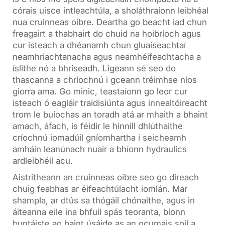
córais uisce intleachtúla, a sholáthraíonn leibhéal
nua cruinneas oibre. Deartha go beacht iad chun
freagairt a thabhairt do chuid na hoibríoch agus
cur isteach a dhéanamh chun gluaiseachtaí
neamhriachtanacha agus neamhéifeachtacha a
íslithe nó a bhriseadh. Ligeann sé seo do
thascanna a chríochnú i gceann tréimhse níos
giorra ama. Go minic, teastaíonn go leor cur
isteach ó eagláir traidisiúnta agus innealtóireacht
trom le buíochas an toradh atá ar mhaith a bhaint
amach, áfach, is féidir le hinnill dhlúthaithe
críochnú iomadúil gníomhartha i seicheamh
amháin leanúnach nuair a bhíonn hydraulics
ardleibhéil acu.
Aistritheann an cruinneas oibre seo go díreach
chuig feabhas ar éifeachtúlacht iomlán. Mar
shampla, ar dtús sa thógáil chónaithe, agus in
áiteanna eile ina bhfuil spás teoranta, bíonn
buntáiste ag baint úsáide as an gcumais soil a