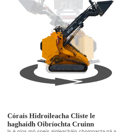
Córais Hidroileacha Cliste le
haghaidh Oibríochta Cruinn
Is é níos mó speis aigleacháin chompacta ná a