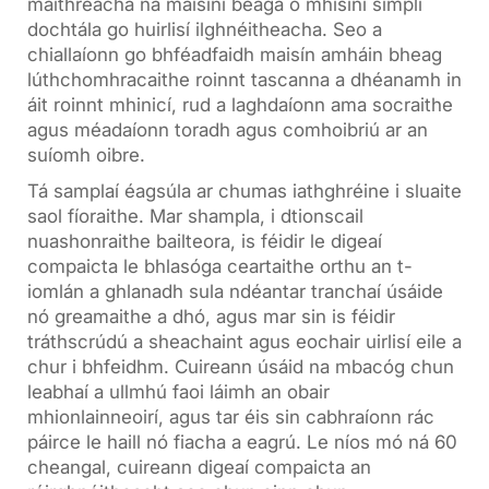
máithreacha na maisíní beaga ó mhisini simplí
dochtála go huirlisí ilghnéitheacha. Seo a
chiallaíonn go bhféadfaidh maisín amháin bheag
lúthchomhracaithe roinnt tascanna a dhéanamh in
áit roinnt mhinicí, rud a laghdaíonn ama socraithe
agus méadaíonn toradh agus comhoibriú ar an
suíomh oibre.
Tá samplaí éagsúla ar chumas iathghréine i sluaite
saol fíoraithe. Mar shampla, i dtionscail
nuashonraithe bailteora, is féidir le digeaí
compaicta le bhlasóga ceartaithe orthu an t-
iomlán a ghlanadh sula ndéantar tranchaí úsáide
nó greamaithe a dhó, agus mar sin is féidir
tráthscrúdú a sheachaint agus eochair uirlisí eile a
chur i bhfeidhm. Cuireann úsáid na mbacóg chun
leabhaí a ullmhú faoi láimh an obair
mhionlainneoirí, agus tar éis sin cabhraíonn rác
páirce le haill nó fiacha a eagrú. Le níos mó ná 60
cheangal, cuireann digeaí compaicta an