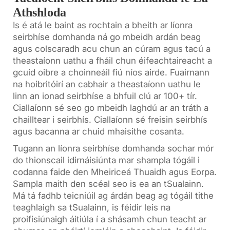
Athshloda
Is é atá le baint as rochtain a bheith ar líonra
seirbhíse domhanda ná go mbeidh ardán beag
agus colscaradh acu chun an cúram agus tacú a
theastaíonn uathu a fháil chun éifeachtaireacht a
gcuid oibre a choinneáil fiú níos airde. Fuairnann
na hoibritóirí an cabhair a theastaíonn uathu le
linn an ionad seirbhíse a bhfuil clú ar 100+ tír.
Ciallaíonn sé seo go mbeidh laghdú ar an tráth a
chailltear i seirbhís. Ciallaíonn sé freisin seirbhís
agus bacanna ar chuid mhaisithe cosanta.
Tugann an líonra seirbhíse domhanda sochar mór
do thionscail idirnáisiúnta mar shampla tógáil i
codanna faide den Mheiriceá Thuaidh agus Eorpa.
Sampla maith den scéal seo is ea an tSualainn.
Má tá fadhb teicniúil ag árdán beag ag tógáil tithe
teaghlaigh sa tSualainn, is féidir leis na
proifisiúnaigh áitiúla í a shásamh chun teacht ar