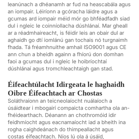
leanúnach a dhéanamh ar fud na heascabála agus
an iompair. Léiríonn a gcóracha láidre agus a
gcumas ard iompair méid mór go bhféadfadh siad
dul i ngleic le coinníollacha dúshlánaí. Mar gheall
ar a réadmhaireacht, is féidir leis an obair dul ar
aghaidh go dtí iomlánú gan tochais nó turgnaimh
fhada. Tá fréamhnuithe amhail ISO9001 agus CE
ann chun a bheidh againn a fhíorú don domhan
faoi a gcumas dul i ngleic le hoibríochtaí
dúshlánaí agus tromchleachtaigh gan stad.
Éifeachtúlacht Idirgeata le haghaidh
Oibre Éifeachtach ar Chostas
Soláthraíonn an teicneolaíocht nuálaíoch a
úsáidtear i mbogairí compaicta comhartha ola an-
fhéidearthach. Déanann an chothromóid idir
feidhmíocht agus eacnamaíocht iad a bheith ina
rogha caighdeánach do thimpeallacht agus
costas éifeachtach. Níos lú ola á úsáid,