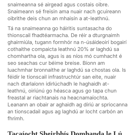
snaimeanna sé airgead agus costais oibre.
Snaimeann sé freisin ama nuair nach gcuireann
oibrithe deis chun an mhaisín a at-leathnú.
Tá na snaimeanna go háiritis suntasacha do
thionscail fhadtéarmacha. De réir a dturgnaimh
ghairmiúla, tugann formhór na n-úsáideoirí bogairí
cothaithe compaicta leathnú 20% ar laghdú sa
chomhartha ola, agus is as níos mó cumhacht é
seo seachas cur béime breise. Bíonn am
luachmhar bronnaithe ar laghdú sa chostas ola. Is
féidir le tionscail infrastruchtúr san eite, nuair
nach dtarlaíonn idirlúchadh le haghaidh at-
leathnú, oiriúnú go héasca agus go tapa chun
freastal ar riachtanais na heacnamaíochta.
Leanann an obair ar aghaidh ag díriú ar spriocanna
an tionscadail agus ag laghdú ar locht carbón an
fhrimh.
Tacaíocht Sheirbhís Domhanda le Lú