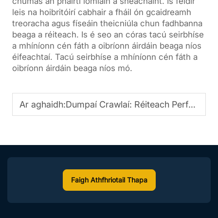
chumas an pháirtí iomláin a sheachaint. Is féidir
leis na hoibritóirí cabhair a fháil ón gcaidreamh
treoracha agus físeáin theicniúla chun fadhbanna
beaga a réiteach. Is é seo an córas tacú seirbhíse
a mhíníonn cén fáth a oibríonn áirdáin beaga níos
éifeachtaí. Tacú seirbhíse a mhíníonn cén fáth a
oibríonn áirdáin beaga níos mó.
Ar aghaidh:
Dumpaí Crawlaí: Réiteach Perfacht do Iompar Cóiríoch
Faigh Athfhriotail Thapa