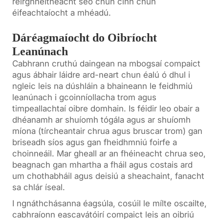
réirghnéitheacht seo chun cinn chun
éifeachtaíocht a mhéadú.
Dáréagmaíocht do Oibríocht
Leanúnach
Cabhrann cruthú daingean na mbogsaí compaict
agus ábhair láidre ard-neart chun éalú ó dhul i
ngleic leis na dúshláin a bhaineann le feidhmiú
leanúnach i gcoinníollacha trom agus
timpeallachtaí oibre domhain. Is féidir leo obair a
dhéanamh ar shuíomh tógála agus ar shuíomh
míona (tírcheantair chrua agus bruscar trom) gan
briseadh síos agus gan fheidhmniú foirfe a
choinneáil. Mar gheall ar an fhéineacht chrua seo,
beagnach gan mhartha a fháil agus costais ard
um chothabháil agus deisiú a sheachaint, fanacht
sa chlár íseal.
I ngnáthchásanna éagsúla, cosúil le mílte oscailte,
cabhraíonn eascavátóirí compaict leis an oibriú