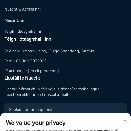
Nuacht & Acmhainní
Maidir Linn
Téigh i dteagmháil linn
Téigh i dteagmháil linn
Seoladh:
Cathair Jining, Cúige Shandong, An tSín.
Fón:
+86-18162052962
Ríomhphost:
[email protected]
Liostáil le Nuacht
Liostáil leárnaí chun faisnéis is déanaí ar tháirgí agus
nuashonruithe ar an tionscal a fháil
We value your privacy
Scriosadh
We use cookies and similar tools to provide our services. If