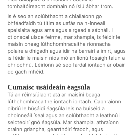
tomhaltóireacht domhain nó íslú ábhar trom.
Is é seo an solúbthacht a chiallaíonn go
bhféadfaidh tú titim as uafás na n-inneall
speisialta agus ama agus airgead a sábháil. I
dtionscal uisce feirme, mar shampla, is féidir le
maisín bheag lúthchomhracaithe rionnacha
polaire a dhigadh agus idir na barrairí a imirt, agus
is féidir le maisín níos mó an líonú tosaigh talún a
chríochnú. Léiríonn sé seo fardal iontach ar obair
de gach mhéid.
Cumaisc úsáideáin éagsúla
Tá an réimsíúlacht atá ar maisíní beaga
lúthchomhracaithe iontach iontach. Cabhraíonn
oibriú le húsáidí éagsúla leis na buiséid a
choinneáil íseal agus an solúbthacht a leathnú i
seicteoirí gnó éagsúla. Mar shampla, athraíonn
crainn griangha, gearrthóirí fraoch, agus