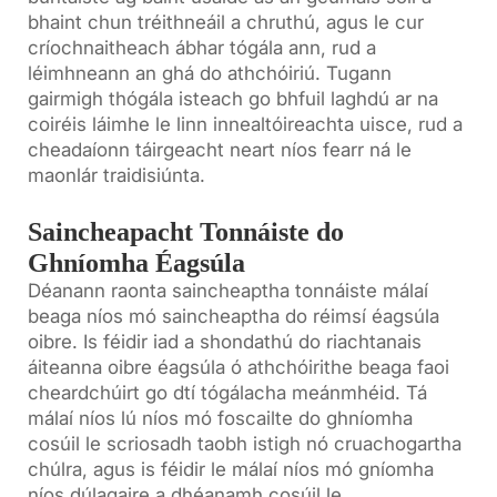
bhaint chun tréithneáil a chruthú, agus le cur
críochnaitheach ábhar tógála ann, rud a
léimhneann an ghá do athchóiriú. Tugann
gairmigh thógála isteach go bhfuil laghdú ar na
coiréis láimhe le linn innealtóireachta uisce, rud a
cheadaíonn táirgeacht neart níos fearr ná le
maonlár traidisiúnta.
Saincheapacht Tonnáiste do
Ghníomha Éagsúla
Déanann raonta saincheaptha tonnáiste málaí
beaga níos mó saincheaptha do réimsí éagsúla
oibre. Is féidir iad a shondathú do riachtanais
áiteanna oibre éagsúla ó athchóirithe beaga faoi
cheardchúirt go dtí tógálacha meánmhéid. Tá
málaí níos lú níos mó foscailte do ghníomha
cosúil le scriosadh taobh istigh nó cruachogartha
chúlra, agus is féidir le málaí níos mó gníomha
níos dúlagaire a dhéanamh cosúil le