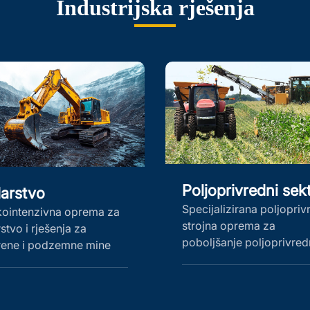
Industrijska rješenja
Poljoprivredni sek
arstvo
Specijalizirana poljopri
kointenzivna oprema za
strojna oprema za
stvo i rješenja za
poboljšanje poljoprivred
rene i podzemne mine
zemljišta, gospodarenje
vodama ...