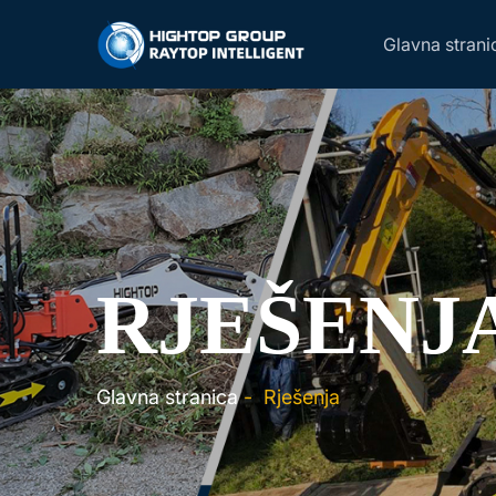
Glavna strani
RJEŠENJ
Glavna stranica
-
Rješenja