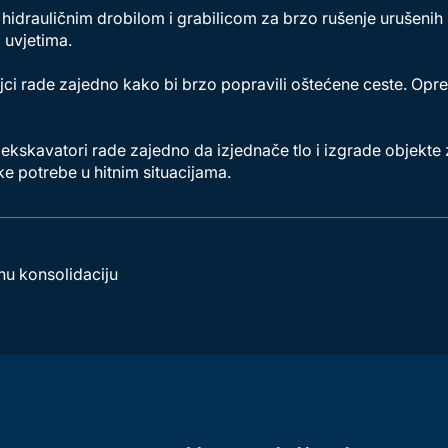
 hidrauličnim drobilom i grabilicom za brzo rušenje urušenih 
 uvjetima.
ljci rade zajedno kako bi brzo popravili oštećene ceste. Opre
i ekskavatori rade zajedno da izjednače tlo i izgrade objekt
e potrebe u hitnim situacijama.
šnu konsolidaciju