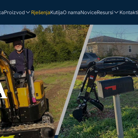
ca
Proizvod
Rješenja
Kutija
O nama
Novice
Resursi
Kontakti
A