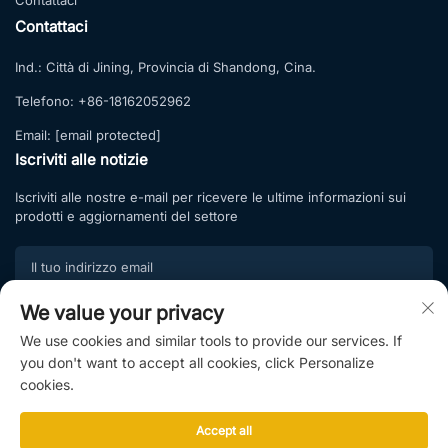
Contattaci
Contattaci
Ind.:
Città di Jining, Provincia di Shandong, Cina.
Telefono:
+86-18162052962
Email:
[email protected]
Iscriviti alle notizie
Iscriviti alle nostre e-mail per ricevere le ultime informazioni sui
prodotti e aggiornamenti del settore
We value your privacy
Iscriviti
We use cookies and similar tools to provide our services. If
Iscriviti alla nostra lista di abbonati e approfitta di offerte esclusive
you don't want to accept all cookies, click Personalize
e consigli professionali.
cookies.
Accept all