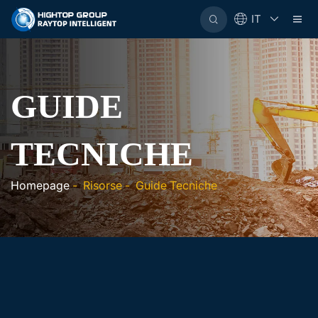
IT
GUIDE
TECNICHE
Homepage
-
Risorse
-
Guide Tecniche