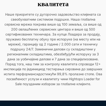
квалитета
Наше приоритете су дугорочно задовољство клијената са
свеобухватним системом подршке. Наша глобална
сервисна мрежа покрива више од 100 земаља, са више од
200 овлашћених сервисних центара и више од 500
сертификованих техничара. За купце Лоадера за продају,
пружамо бесплатну обуку пре испоруке (на месту или на
мрежи), гаранцију од 2 године / 2.000 сати и техничку
подршку 24/7. Заменични делови су складиштени у
регионалним складиштима, обезбеђујући испоруку за 3
дана за уобичајене делове и 7 дана за специјализоване.
Поред тога, наш тим за контролу квалитета спроводи 12+
инспекција по јединициод тестирања сировина до завршних
испита перформансидостижући 99,8% пролазне стопе. Ова
посвећеност услузи и квалитету чини Hightops Loader for
Sale поузданим избором за глобалне клијенте.