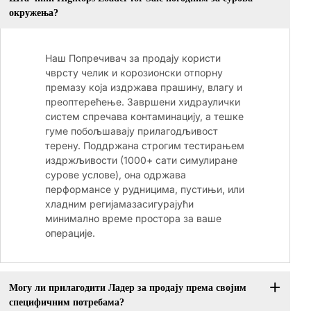
окружења?
Наш Попречивач за продају користи
чврсту челик и корозионски отпорну
премазу која издржава прашину, влагу и
преоптерећење. Завршени хидраулички
систем спречава контаминацију, а тешке
гуме побољшавају прилагодљивост
терену. Поддржана строгим тестирањем
издржљивости (1000+ сати симулиране
сурове услове), она одржава
перформансе у рудницима, пустињи, или
хладним регијамазасигурајући
минимално време простора за ваше
операције.
Могу ли прилагодити Ладер за продају према својим
специфичним потребама?