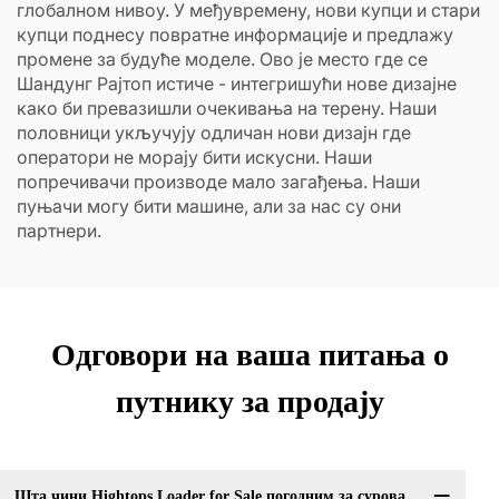
глобалном нивоу. У међувремену, нови купци и стари
купци поднесу повратне информације и предлажу
промене за будуће моделе. Ово је место где се
Шандунг Рајтоп истиче - интегришући нове дизајне
како би превазишли очекивања на терену. Наши
половници укључују одличан нови дизајн где
оператори не морају бити искусни. Наши
попречивачи производе мало загађења. Наши
пуњачи могу бити машине, али за нас су они
партнери.
Одговори на ваша питања о
путнику за продају
Шта чини Hightops Loader for Sale погодним за сурова