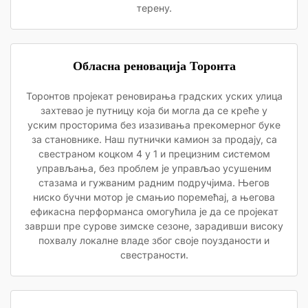
терену.
Обласна реновација Торонта
Торонтов пројекат реновирања градских уских улица
захтевао је путницу која би могла да се креће у
уским просторима без изазивања прекомерног буке
за становнике. Наш путнички камион за продају, са
свестраном коцком 4 у 1 и прецизним системом
управљања, без проблем је управљао усушеним
стазама и гужваним радним подручјима. Његов
ниско бучни мотор је смањио поремећај, а његова
ефикасна перформанса омогућила је да се пројекат
заврши пре сурове зимске сезоне, зарадивши високу
похвалу локалне владе због своје поузданости и
свестраности.