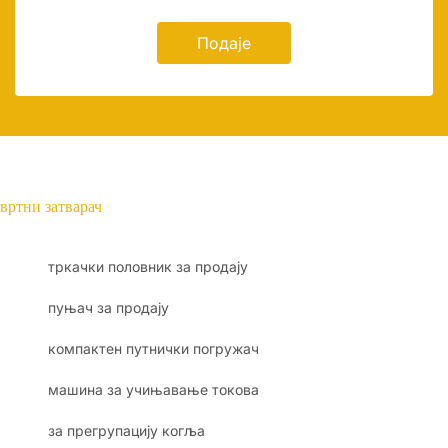
Подаје
вртни затварач
тркачки половник за продају
пуњач за продају
компактен путнички погружач
машина за учињавање токова
за прегрупацију когља