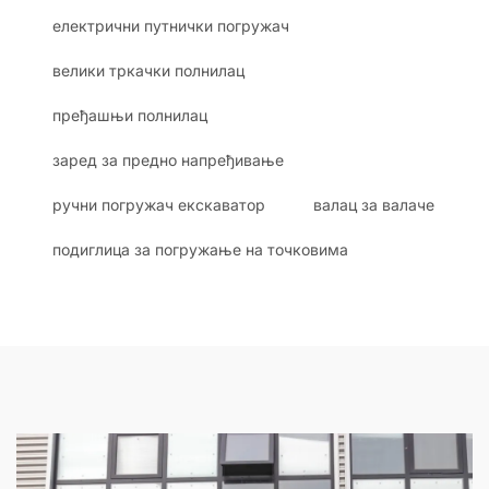
електрични путнички погружач
велики тркачки полнилац
пређашњи полнилац
заред за предно напређивање
ручни погружач екскаватор
валац за валаче
подиглица за погружање на точковима