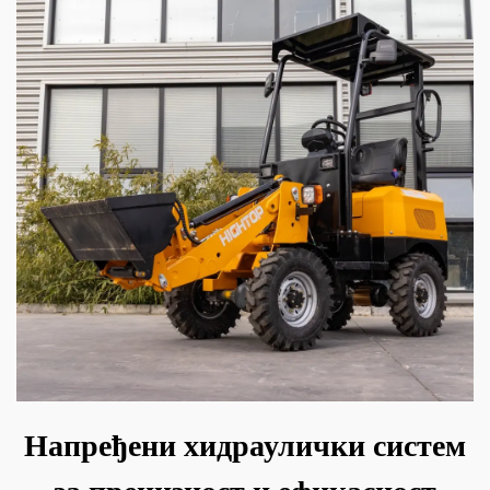
Напређени хидраулички систем