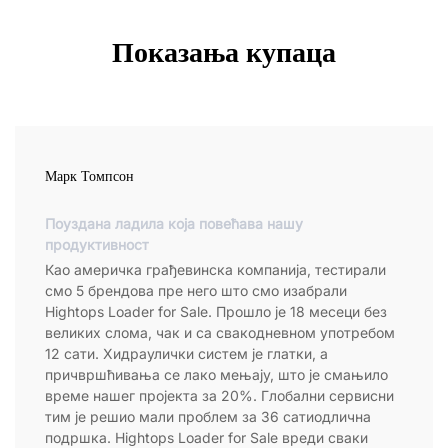
Показања купаца
Марк Томпсон
Поуздана ладила која повећава нашу
продуктивност
Као америчка грађевинска компанија, тестирали
смо 5 брендова пре него што смо изабрали
Hightops Loader for Sale. Прошло је 18 месеци без
великих слома, чак и са свакодневном употребом
12 сати. Хидраулички систем је глатки, а
причвршћивања се лако мењају, што је смањило
време нашег пројекта за 20%. Глобални сервисни
тим је решио мали проблем за 36 сатиодлична
подршка. Hightops Loader for Sale вреди сваки