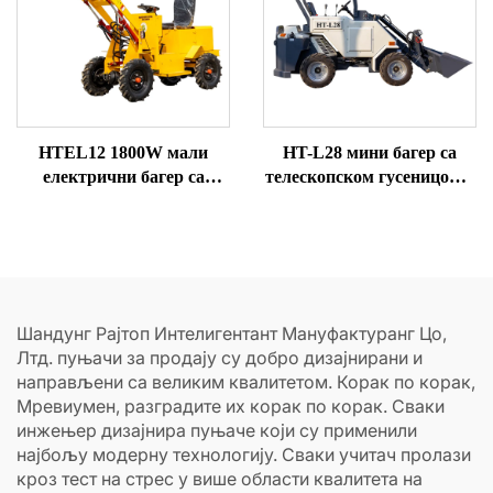
HTEL12 1800W мали
HT-L28 мини багер са
електрични багер са
телескопском гусеницом и
точковима, мини багер са
точковима
предњим укропом
Шандунг Рајтоп Интелигентант Мануфактуранг Цо,
Лтд. пуњачи за продају су добро дизајнирани и
направљени са великим квалитетом. Корак по корак,
Мревиумен, разградите их корак по корак. Сваки
инжењер дизајнира пуњаче који су применили
најбољу модерну технологију. Сваки учитач пролази
кроз тест на стрес у више области квалитета на