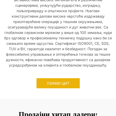
сценаријима, укључујући рударство, изградњу,
пољопривреду и општинске пројекте. Његови
конструктивни делови високе чврстоће издржавају
преоптерећене операције у тешким окружењима,
осигуравајући велику поузданост и дуг животни век. Са
глобалном сервисном мрежом у више од 100 земаља, нуди
брз одговор и професионалну техничку подршку како би се
смањило време одсуства. Сертификат ISO9001, CE, SGS,
TUV и BV, гарантује квалитет и безбедност. Погодан за
флексибилно управљање и оптерећење точкова за тешке
дужности, ефикасно повећава продуктивност са дизајном
усредсређеном на клијента и глобалном поузданошћу.
УЗИМИ ЦИТ
Продајни хитап ладери: