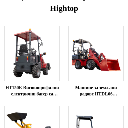
Hightop
HT150E Високопрофилни
Машине за земљани
електрични багер са
радове HTDL06
предњим точковима
електрични багер са
точковима