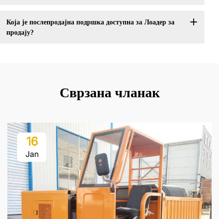
Која је послепродајна подршка доступна за Лоадер за
продају?
Сврзана чланак
16
Jan