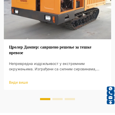
Цролер Дампер: савршено решење за тешке
превозе
Непревредна издржљивост у екстремним
окружењима. Изграђени са силним сировинама,
њихово чврсто тело издржава тешка оптерећења и
грубог терена рударства, кон...
Види више