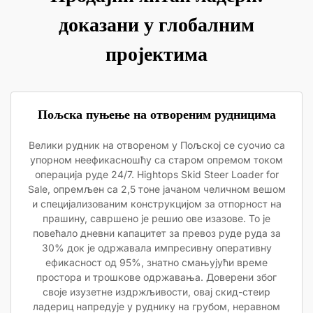
доказани у глобалним
пројектима
Пољска пуњење на отвореним рудницима
Велики рудник на отвореном у Пољској се суочио са
упорном неефикасношћу са старом опремом током
операција руде 24/7. Hightops Skid Steer Loader for
Sale, опремљен са 2,5 тоне јачаном челичном вешом
и специјализованим конструкцијом за отпорност на
прашину, савршено је решио ове изазове. То је
повећало дневни капацитет за превоз руде руда за
30% док је одржавала импресивну оперативну
ефикасност од 95%, знатно смањујући време
простора и трошкове одржавања. Доверени због
своје изузетне издржљивости, овај скид-стеир
ладериц напредује у руднику на грубом, неравном