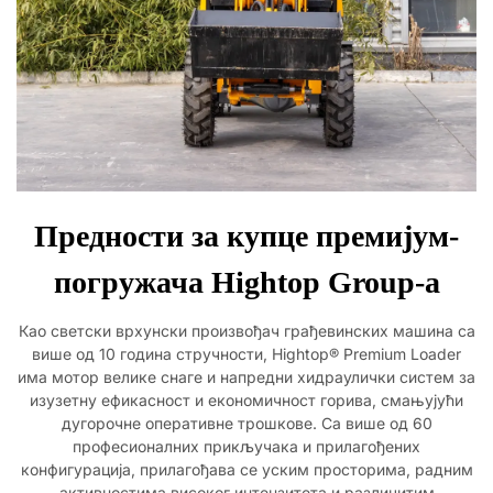
Предности за купце премијум-
погружача Hightop Group-а
Као светски врхунски произвођач грађевинских машина са
више од 10 година стручности, Hightop® Premium Loader
има мотор велике снаге и напредни хидраулички систем за
изузетну ефикасност и економичност горива, смањујући
дугорочне оперативне трошкове. Са више од 60
професионалних прикључака и прилагођених
конфигурација, прилагођава се уским просторима, радним
активностима високог интензитета и различитим