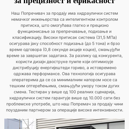
за прецизност и ефикасност
Наш Попречивач за продају има хидраулички систем
немачког инжењерства са интелигентном контролом
притиска, што омогућава глатко и прецизно
функционисање за препречавање, подизање и
класификацију. Високи притисак система (31,5 МПа)
осигурава јаку способност подизања (до 5 тона) и брзо
време одговора (0,8 секунде акције коцке), смањујући
време за завршетак задатака. За разлику од конкурента,
користи дизајн двоструке пумпе који оптимизује
дистрибуцију енергијештеди гориво, а истовремено
одржава перформансе. Ова технологија осигурава
оператерима да се са минималним напором носе са
тешким оптерећењима, смањујући умору током дугих
смена. Тестиран у више од 100 реалних сценарија,
хидраулички систем гарантује више од 10.000 сати без
проблемске употребе, што наш Попремач за продају чини
поузданим партнером за операције високе интензивности.