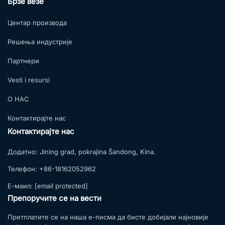
Брзе везе
Центар производа
Решења индустрије
Партнери
Vesti i resursi
О НАС
Контактирајте нас
Контактирајте нас
Додатно:
Jining grad, pokrajina Šandong, Kina.
Телефон:
+86-18162052962
Е-маил:
[email protected]
Препоручите се на вести
Претплатите се на наша е-писма да бисте добијали најновије