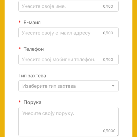
0/100
Е-маил
0/100
Телефон
0/100
Тип захтева
Изаберите тип захтева
Порука
0/1000