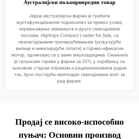
Аустралијски пољопривредни товар
Једна австралијска фарма је требала
мултифункционални подносилач за превоз усева,
изравњавање земљишта и друге свакодневне
послове. Hightops Compact Loader for Sale, са
прилагодљивим причвршћивањем (укључујући
вилице и нивелирајуће лопате) и гориво-ефикасни
мотор, одликовао се у овим вишезадацима. Смањила
је трошкове горива у фарми за 25% у поређењу са
њиховом старом опремом и рационализовала радни
ток, брзо постајући неопходан свакодневни алат за
рад фарме.
Продај се високо-испособно
пуњач: Основни производ