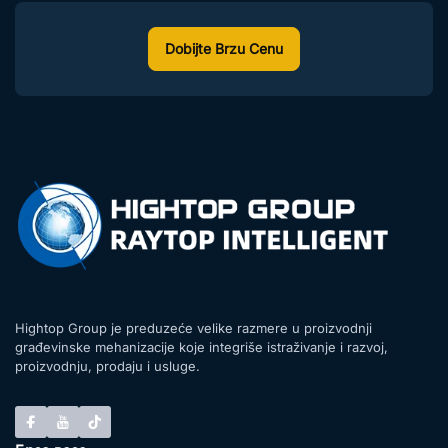
Dobijte Brzu Cenu
Hightop Group je preduzeće velike razmere u proizvodnji
građevinske mehanizacije koje integriše istraživanje i razvoj,
proizvodnju, prodaju i usluge.