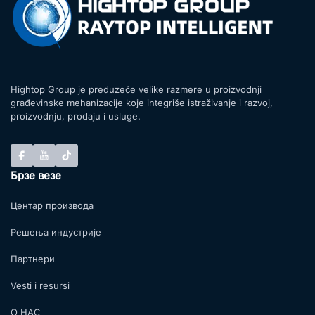
Hightop Group je preduzeće velike razmere u proizvodnji
građevinske mehanizacije koje integriše istraživanje i razvoj,
proizvodnju, prodaju i usluge.
Брзе везе
Центар производа
Решења индустрије
Партнери
Vesti i resursi
О НАС