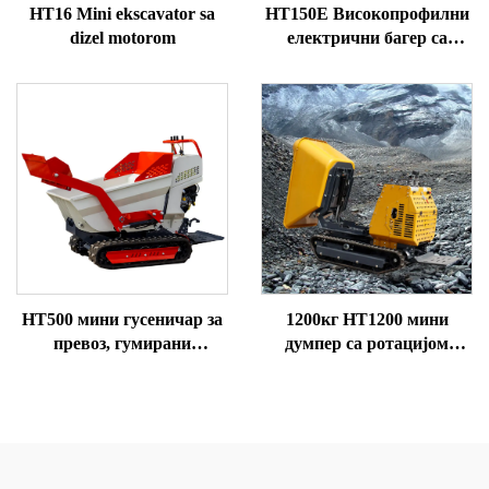
HT16 Mini ekscavator sa
HT150E Високопрофилни
dizel motorom
електрични багер са
предњим точковима
HT500 мини гусеничар за
1200кг HT1200 мини
превоз, гумирани
думпер са ротацијом
самосови, думпер на
корита, погон на бензин,
продају
20 коњских снага