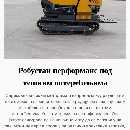
Робустан перформанс под
тешким оптерећењима
Опремљен високим моторима и напредним хидрауличким
системима, наш мини-дампер за продају има снажну снагу
и стабилност, способну да се носи са знатним
оптерећењима без компромиса на перформансе. Ова
јакост осигурава да наши купци могу да се ослањају на
овај мини-демер за продају за различите захтевне задатке,