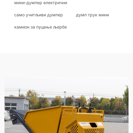
мини-думпер електрични
само учитљиви думпер
думп трук мини
камион за пуцање љербе