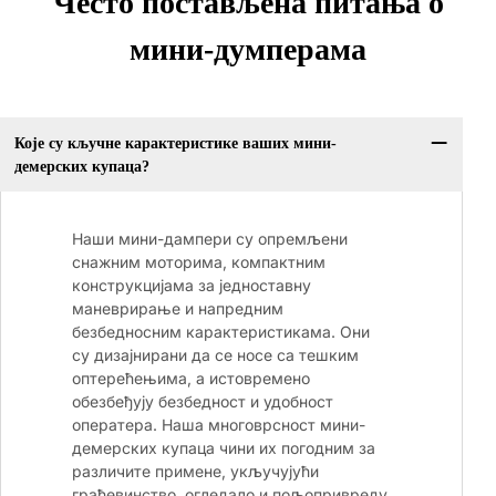
Често постављена питања о
мини-думперама
Које су кључне карактеристике ваших мини-
демерских купаца?
Наши мини-дампери су опремљени
снажним моторима, компактним
конструкцијама за једноставну
маневрирање и напредним
безбедносним карактеристикама. Они
су дизајнирани да се носе са тешким
оптерећењима, а истовремено
обезбеђују безбедност и удобност
оператера. Наша многоврсност мини-
демерских купаца чини их погодним за
различите примене, укључујући
грађевинство, огледало и пољопривреду.