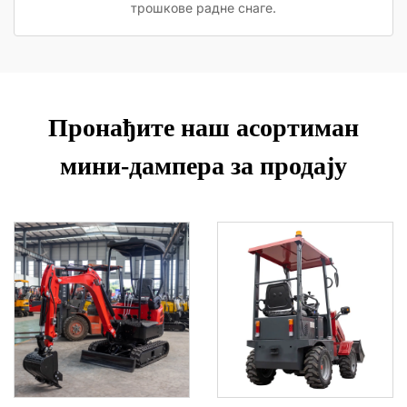
трошкове радне снаге.
Пронађите наш асортиман
мини-дампера за продају