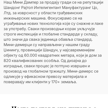
Наш Мини Дампер за продају гради се на репутацији
Шандонг Рајтоп Интелигентант Мануфактуранг Цо,
Лтд. за изврсност у области грађевинских
инжењерских машина. Фокусирамо се на
уграђивање нових технологија које су снажне и лаке
за употребу. Сваки производњи корак укључује
строге инспекције и глобалне стандарде у складу,
што значи да свака јединица обавља стандард.
Мини-демерци су направљени у нашем граду
Џинингу, провинцији Шандун, у најсавременијем
објекту од 60.000 квадратних метара, који је дом за
820 квалификованих особља. Од дизајна до
изградње, сваки процес је потпуно извршен и
производ на глобалном тржишту. Мини-демерс се
одликује у ефикасном превозу материјала и
поверавају им клијенти у 170+ земаља.