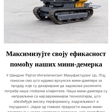
Максимизујте своју ефикасност
помоћу наших мини-демерка
У Шандонг Рајтоп Интелигентант Мануфактуранг Цо, Лтд,
поносни смо што нудимо врхунске мини-дампере за
продају које су дизајниране да задовоље различите
потребе наше глобалне клијентеле. Наши мини-дампера су
направљени са најсавременијом технологијом, што
обезбеђује високу перформансу, издржљивост и
поузданост. Једна од главних предности наших мини-
дампера је њихова компактна величина, која омогућава