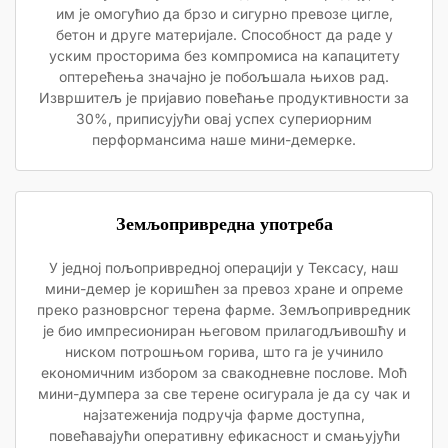
им је омогућио да брзо и сигурно превозе цигле,
бетон и друге материјале. Способност да раде у
уским просторима без компромиса на капацитету
оптерећења значајно је побољшала њихов рад.
Извршитељ је пријавио повећање продуктивности за
30%, приписујући овај успех супериорним
перформансима наше мини-демерке.
Земљопривредна употреба
У једној пољопривредној операцији у Тексасу, наш
мини-демер је коришћен за превоз хране и опреме
преко разноврсног терена фарме. Земљопривредник
је био импресиониран његовом прилагодљивошћу и
ниском потрошњом горива, што га је учинило
економичним избором за свакодневне послове. Моћ
мини-думпера за све терене осигурала је да су чак и
најзатеженија подручја фарме доступна,
повећавајући оперативну ефикасност и смањујући