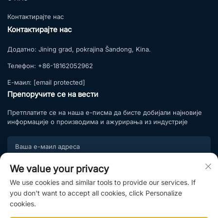
Контактирајте нас
Контактирајте нас
Додатно:
Jining grad, pokrajina Šandong, Kina.
Телефон:
+86-18162052962
Е-маил:
[email protected]
Препоручите се на вести
Претплатите се на наша е-писма да бисте добијали најновије
информације о производима и ажурирања из индустрије
We value your privacy
Подпишите се
We use cookies and similar tools to provide our services. If
Придружите се нашој листи претплате и уживајте у
you don't want to accept all cookies, click Personalize
ексклузивним понудама и стручним саветима.
cookies.