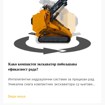
Како компактен экскаватор побољшава
ефикасност рада?
Интелигентни хидраулични системи за прецизан рад
Уникална снага компактних экскаватора су његови
интелигентни хидраулични системи, који пружају нови
ниво оперативне прецизности. Ови системи су
Види више
дизајнирани да реагују на улаз оператера и да праве
ажу...