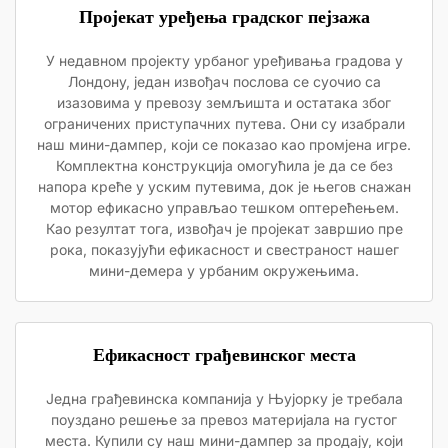
Пројекат уређења градског пејзажа
У недавном пројекту урбаног уређивања градова у
Лондону, један извођач послова се суочио са
изазовима у превозу земљишта и остатака због
ограничених приступачних путева. Они су изабрали
наш мини-дампер, који се показао као промјена игре.
Комплектна конструкција омогућила је да се без
напора креће у уским путевима, док је његов снажан
мотор ефикасно управљао тешком оптерећењем.
Као резултат тога, извођач је пројекат завршио пре
рока, показујући ефикасност и свестраност нашег
мини-демера у урбаним окружењима.
Ефикасност грађевинског места
Једна грађевинска компанија у Њујорку је требала
поуздано решење за превоз материјала на густог
места. Купили су наш мини-дампер за продају, који