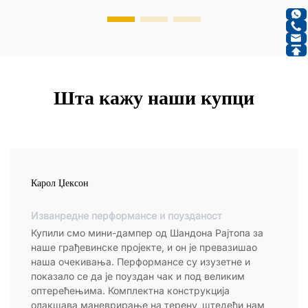
Шта кажу наши купци
Карол Џексон
Изванредне перформансе и поузданост
Купили смо мини-дампер од Шандона Рајтопа за
наше грађевинске пројекте, и он је превазишао
наша очекивања. Перформансе су изузетне и
показало се да је поуздан чак и под великим
оптерећењима. Комплектна конструкција
олакшава маневрирање на терену, штедећи нам