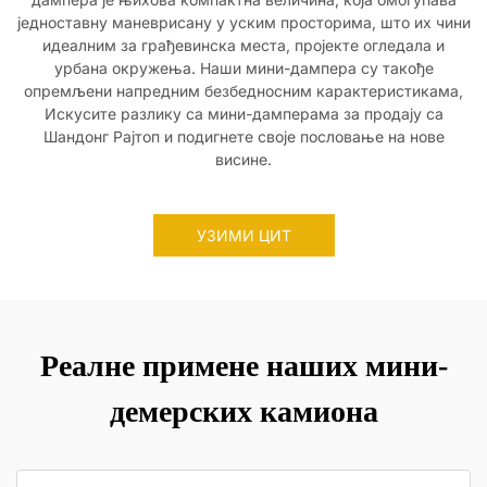
једноставну маневрисану у уским просторима, што их чини
идеалним за грађевинска места, пројекте огледала и
урбана окружења. Наши мини-дампера су такође
опремљени напредним безбедносним карактеристикама,
Искусите разлику са мини-дамперама за продају са
Шандонг Рајтоп и подигнете своје пословање на нове
висине.
УЗИМИ ЦИТ
Реалне примене наших мини-
демерских камиона