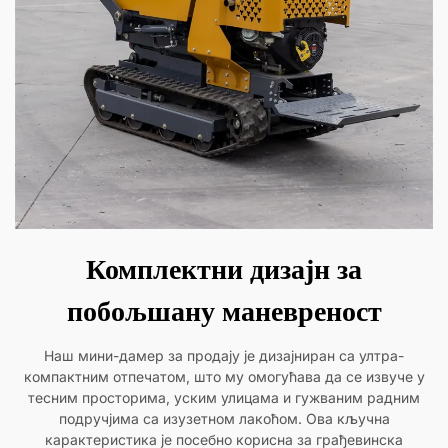
Комплектни дизајн за
побољшану маневреност
Наш мини-дамер за продају је дизајниран са ултра-
компактним отпечатом, што му омогућава да се извуче у
тесним просторима, уским улицама и гужваним радним
подручјима са изузетном лакоћом. Ова кључна
карактеристика је посебно корисна за грађевинска