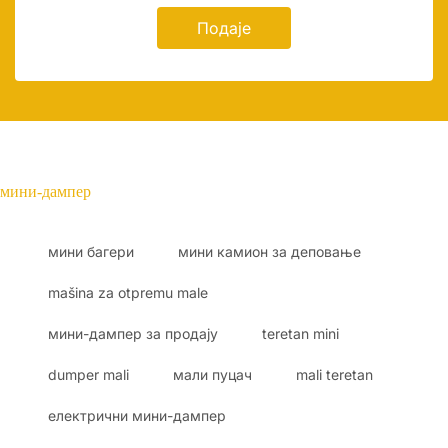
Подаје
мини-дампер
мини багери
мини камион за деповање
mašina za otpremu male
мини-дампер за продају
teretan mini
dumper mali
мали пуцач
mali teretan
електрични мини-дампер