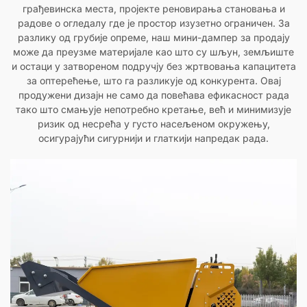
грађевинска места, пројекте реновирања становања и
радове о огледалу где је простор изузетно ограничен. За
разлику од грубије опреме, наш мини-дампер за продају
може да преузме материјале као што су шљун, земљиште
и остаци у затвореном подручју без жртвовања капацитета
за оптерећење, што га разликује од конкурента. Овај
продужени дизајн не само да повећава ефикасност рада
тако што смањује непотребно кретање, већ и минимизује
ризик од несрећа у густо насељеном окружењу,
осигурајући сигурнији и глаткији напредак рада.