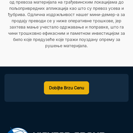
од превоза материјала на грађевинским локацијама до
пољопривредних апликација као што су превоз усева и
ђубрива. Одлична издржљивост нашег мини-демер-а за
продају преводи се у ниже оперативне трошкове, јер
захтева мање учестало одржавање и поправке, што га
чини трошковно ефикасним и паметном инвестицијом за
било које предузеће које тражи поуздану опрему за
рушење материјала.
Dobijte Brzu Cenu