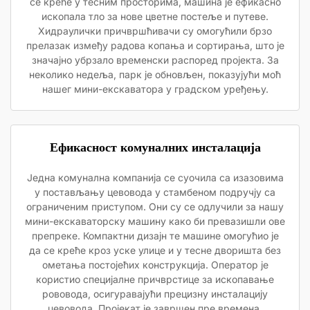
се креће у тесним просторима, машина је ефикасно
ископала тло за нове цветне постеље и путеве.
Хидраулички причвршћивачи су омогућили брзо
прелазак између радова копања и сортирања, што је
значајно убрзало временски распоред пројекта. За
неколико недеља, парк је обновљен, показујући моћ
нашег мини-екскаватора у градском уређењу.
Ефикасност комуналних инсталација
Једна комунална компанија се суочила са изазовима
у постављању цевовода у стамбеном подручју са
ограниченим приступом. Они су се одлучили за нашу
мини-екскаваторску машину како би превазишли ове
препреке. Компактни дизајн те машине омогућио је
да се креће кроз уске улице и у тесне дворишта без
ометања постојећих конструкција. Оператор је
користио специјалне причврстице за ископавање
рововода, осигуравајући прецизну инсталацију
цевовода. Пројекат је завршен пре времена,