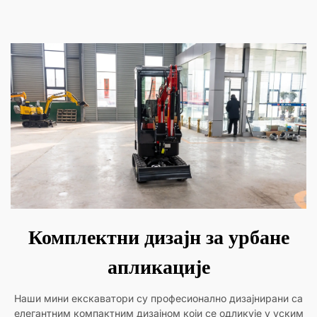
Комплектни дизајн за урбане
апликације
Наши мини екскаватори су професионално дизајнирани са
елегантним компактним дизајном који се одликује у уским