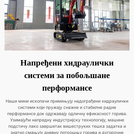
Напређени хидраулички
системи за побољшане
перформансе
Наши мини ископачи примењују надограђени хидраулички
системи који пружају снажне и стабилне радне
перформансе док одржавају одличну ефикасност горива.
Узимајући напредну индустријску технологију, машине
подстичу лако завршетак вишеструких тешка задатка и
знатно смањују дневну потрошњу горива и дугорочне