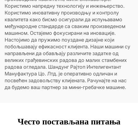
Користимо напредну технологију и инжењерство.
Користимо иновативну производњу и контролу
квалитета како бисмо осигурали да испуњавамо
међународне стандарде са сваким произведеном
машином. Остајемо фокусирани на иновације.
Настојимо да пружимо поуздане дизајне који
побољшавају ефикасност клијента. Наши машини су
направљени да обављају различите задатке од
великих грађевинских радова до малих стамбених
радова огледала. Шандунг Рајтоп Интелигентант
Мануфактура Цо. Лтд. је оперативно одличан и
посвећен задовољству клијената. Рачунајте на нас
да будемо ваш партнер за мини-гребачке машине.
Често постављана питања