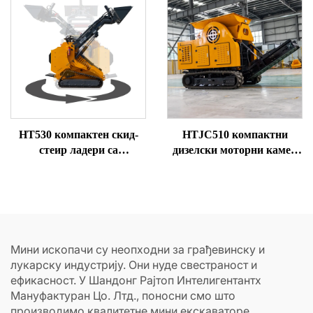
HT530 компактен скид-
HTJC510 компактни
стеир ладери са
дизелски моторни камен
причвршћивањем
дробиљ
Мини ископачи су неопходни за грађевинску и
лукарску индустрију. Они нуде свестраност и
ефикасност. У Шандонг Рајтоп Интелигентантх
Мануфактуран Цо. Лтд., поносни смо што
производимо квалитетне мини екскаваторе.