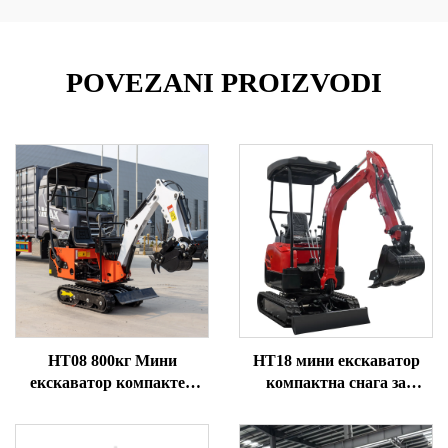
POVEZANI PROIZVODI
HT08 800кг Мини
HT18 мини екскаватор
екскаватор компактен
компактна снага за
Практичан
прецизне послове