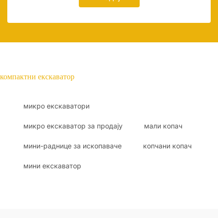
компактни екскаватор
микро екскаватори
микро екскаватор за продају
мали копач
мини-раднице за ископаваче
копчани копач
мини екскаватор