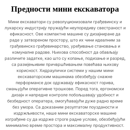
Предности мини екскаватора
Мини екскаватори су револуционизовали грађевинску и
лукарску индустрију пружајући неупоредиву свестраност и
ефикасност. Ове компактне машине су дизајниране да
раде у затвореном простору, што их чини идеалним за
грађевинско грађевинарство, уређивање становања и
комуналне радове. Њихова способност да обављају
различите задатке, као што су копање, подизање и разред,
са размјењивим причвршћивањем повећава њихову
корисност. Хидраулички системи у нашим мини
екскаваторским машинама обезбеђују снажне
перформансе док одржавају ефикасност горива,
смањујући оперативне трошкове. Поред тога, ергономски
дизајн и напредне контроле побољшавају удобност и
безбедност оператера, омогућавајући дуже радно време
без умора. Са доказаним резултатом поузданости и
издржљивости, наше мини екскаваторске машине
изграђене су да издрже строге радне услове, обезбеђујући
минимално време простора и максималну продуктивност.