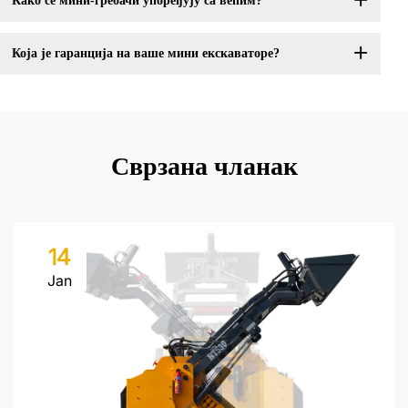
Како се мини-гребачи упоређују са већим?
Која је гаранција на ваше мини екскаваторе?
Сврзана чланак
14
Jan