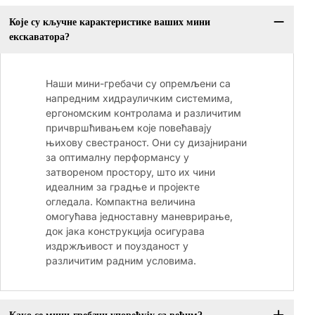
Које су кључне карактеристике ваших мини
екскаватора?
Наши мини-гребачи су опремљени са
напредним хидрауличким системима,
ергономским контролама и различитим
причвршћивањем које повећавају
њихову свестраност. Они су дизајнирани
за оптималну перформансу у
затвореном простору, што их чини
идеалним за градње и пројекте
огледала. Компактна величина
омогућава једноставну маневрирање,
док јака конструкција осигурава
издржљивост и поузданост у
различитим радним условима.