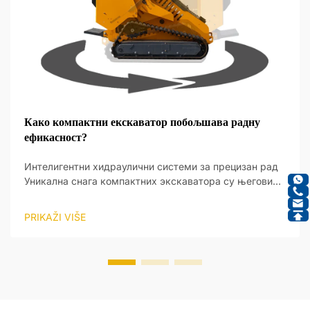
Како компактни екскаватор побољшава радну
ефикасност?
Интелигентни хидраулични системи за прецизан рад
Уникална снага компактних экскаватора су његови
интелигентни хидраулични системи, који пружају нови
ниво оперативне прецизности. Ови системи су
PRIKAŽI VIŠE
дизајнирани да реагују на улаз оператера и да праве
ажу...