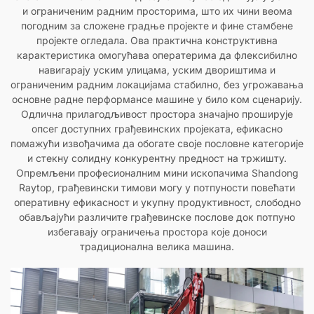
и ограниченим радним просторима, што их чини веома
погодним за сложене градње пројекте и фине стамбене
пројекте огледала. Ова практична конструктивна
карактеристика омогућава оператерима да флексибилно
навигарају уским улицама, уским двориштима и
ограниченим радним локацијама стабилно, без угрожавања
основне радне перформансе машине у било ком сценарију.
Одлична прилагодљивост простора значајно проширује
опсег доступних грађевинских пројеката, ефикасно
помажући извођачима да обогате своје пословне категорије
и стекну солидну конкурентну предност на тржишту.
Опремљени професионалним мини ископачима Shandong
Raytop, грађевински тимови могу у потпуности повећати
оперативну ефикасност и укупну продуктивност, слободно
обављајући различите грађевинске послове док потпуно
избегавају ограничења простора које доноси
традиционална велика машина.