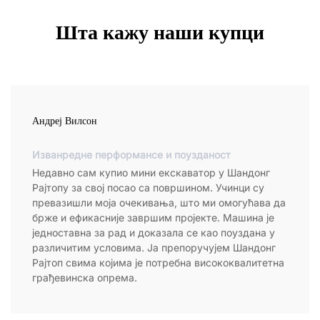
Шта кажу наши купци
Андреј Вилсон
Изванредне перформансе и поузданост
Недавно сам купио мини екскаватор у Шандонг
Рајтопу за свој посао са површином. Учинци су
превазишли моја очекивања, што ми омогућава да
брже и ефикасније завршим пројекте. Машина је
једноставна за рад и доказала се као поуздана у
различитим условима. Ја препоручујем Шандонг
Рајтоп свима којима је потребна висококвалитетна
грађевинска опрема.