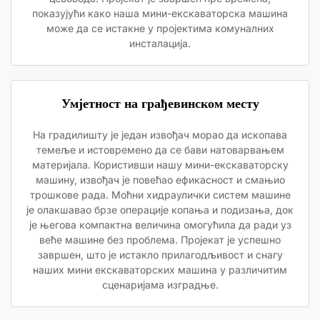
показујући како наша мини-екскаваторска машина
може да се истакне у пројектима комуналних
инсталација.
Умјетност на грађевинском месту
На градилишту је један извођач морао да ископава
темеље и истовремено да се бави натоварвањем
материјала. Користивши нашу мини-екскаваторску
машину, извођач је повећао ефикасност и смањио
трошкове рада. Моћни хидраулички систем машине
је олакшавао брзе операције копања и подизања, док
је његова компактна величина омогућила да ради уз
веће машине без проблема. Пројекат је успешно
завршен, што је истакло прилагодљивост и снагу
наших мини екскаваторских машина у различитим
сценаријама изградње.