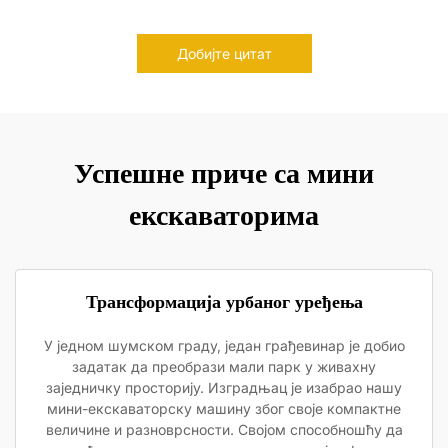
Добијте цитат
Успешне приче са мини
екскаваторима
Трансформација урбаног уређења
У једном шумском граду, један грађевинар је добио
задатак да преобрази мали парк у живахну
заједничку просторију. Изградњац је изабрао нашу
мини-екскаваторску машину због своје компактне
величине и разноврсности. Својом способношћу да