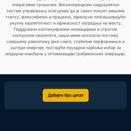
оперативне трошкове. Високопрецизни хидраулички
систем управљања осигурава да је свако покрет машине
глатко, флексибилно и прецизно, ефикасно побољшавајући
укупну квалитетност и ефикасност изградње на месту.
Поддржани континуираним иновацијама и строгом
контролом квалитета, наши мини ископачи постижу
савршену равнотежу јаке снаге, стабилне перформансе и
уштеде енергије, постајући поуздани најбољи избор за
модерне извођаче у оптимизацији грађевинских операција.
Добијте брз цитат