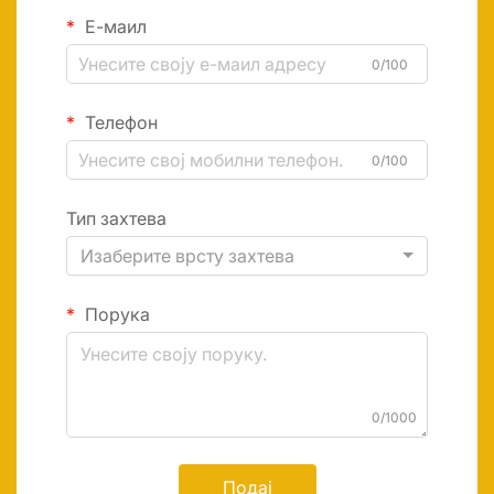
Е-маил
0/100
Телефон
0/100
Тип захтева
Изаберите врсту захтева
Порука
0/1000
Подај