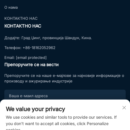
О нама
КОНТАКТНО НАС
КОНТАКТНО НАС
Додајте:
Град Џинг, провинција Шандун, Кина.
Телефон:
+86-18162052962
Email:
[email protected]
Препоручите се на вести
Препоручите се на наше е-мајлове за најновије информације о
производу и ажурирање индустрије
We value your privacy
Подпишите се
We use cookies and similar tools to provide our services. If
Придружите се нашој листи претплата и уживајте у
you don't want to accept all cookies, click Personalize
ексклузивним понудама и стручним саветима.
cookies.