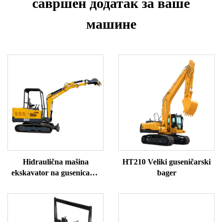
савршен додатак за ваше
машине
Hidraulična mašina
HT210 Veliki guseničarski
ekskavator na gusenicama
bager
HT30 mini ekskavator za
prodaju