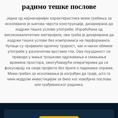
радимо тешке послове
Једна од најзначајнијих карактеристика мини гребења за
ископаваче је његова чврста конструкција, дизајнирана да
издржи тешке услове употребе. Израбоћена од
висококвалитетних материјала, ова граба је дизајнирана да
издржи тешке услове без компромиса на перформансе.
Купаци су пријавили одличну трајност, чак и након обимне
употребе у различитим врстама тла. Ова поузданост се
преводи у мање трошкове одржавања и смањење
времена простора, омогућавајући оператерима да се
фокусирају на своје пројекте без бриге о падинама опреме.
Мини гребач за ископавање је изграђен да траје, што га
чини мудром инвестицијом за било ког извођача послова
или грађевинског радника.