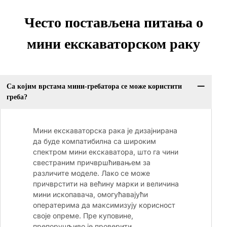
Често постављена питања о
мини екскаваторском раку
Са којим врстама мини-гребатора се може користити
греба?
Мини екскаваторска рака је дизајнирана
да буде компатибилна са широким
спектром мини екскаватора, што га чини
свестраним причвршћивањем за
различите моделе. Лако се може
причврстити на већину марки и величина
мини ископавача, омогућавајући
оператерима да максимизују корисност
своје опреме. Пре куповине,
препоручљиво је проверити