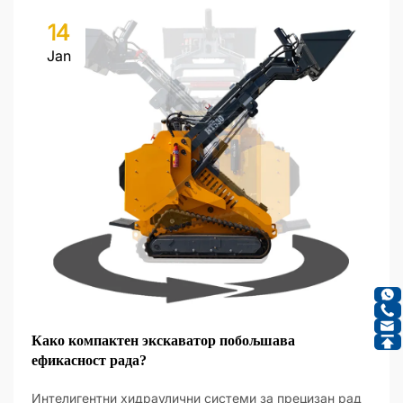
14
Jan
Како компактен экскаватор побољшава
ефикасност рада?
Интелигентни хидраулични системи за прецизан рад