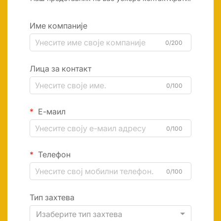
Име компаније
0/200
Лица за контакт
0/100
Е-маил
0/100
Телефон
0/100
Тип захтева
Изаберите тип захтева