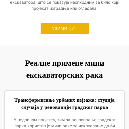
екскаватора, што се показује неопходним за било који
пројекат изградње или огледала.
УЗИМИ ЦИТ
Реалне примене мини
екскаваторских рака
Трансформисање урбаних пејзажа: студија
случаја у реновацији градског парка
У недавном пројекту, тим за реновирање градског
парка користио је мини раке за ископавање да би