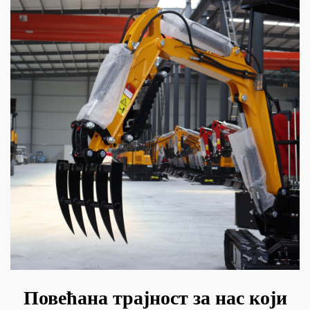
Повећана трајност за нас који