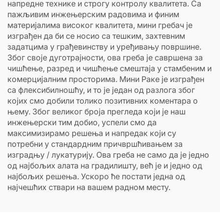
напредне технике и строгу контролу квалитета. Са
пажљивим инжењерским радовима и финим
материјалима високог квалитета, мини гребач је
изграђен да би се носио са тешким, захтевним
задатцима у грађевинству и уређивању површине.
Због своје дуготрајности, ова греба је савршена за
чишћење, разред и чишћење смештаја у стамбеним и
комерцијалним просторима. Мини Раке је изграђен
са флексибилношћу, и то је један од разлога због
којих смо добили толико позитивних коментара о
њему. Због великог броја прегледа који је наш
инжењерски тим добио, успели смо да
максимизирамо решења и напредак који су
потребни у стандардним причвршћивањем за
изградњу / лукатурију. Ова греба не само да је једно
од најбољих алата на градилишту, већ је и једно од
најбољих решења. Ускоро ће постати једна од
најчешћих ствари на вашем радном месту.