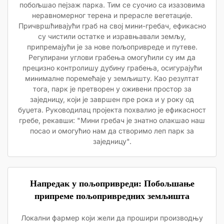
побољшао пејзаж парка. Тим се суочио са изазовима
неравномерног терена и прерасле вегетације.
Причвршћивајући граб на свој мини-гребач, ефикасно
су чистили остатке и изравњавали земљу,
припремајући је за нове пољопривреде и путеве.
Регулирани углови грабења омогућили су им да
прецизно контролишу дубину грабења, осигурајући
минималне поремећаје у земљишту. Као резултат
тога, парк је претворен у оживени простор за
заједницу, који је завршен пре рока и у року од
буџета. Руководилац пројекта похвалио је ефикасност
гребе, рекавши: "Мини гребач је знатно олакшао наш
посао и омогућио нам да створимо леп парк за
заједницу".
Напредак у пољопривреди: Побољшање
припреме пољопривредних земљишта
Локални фармер који жели да прошири производњу