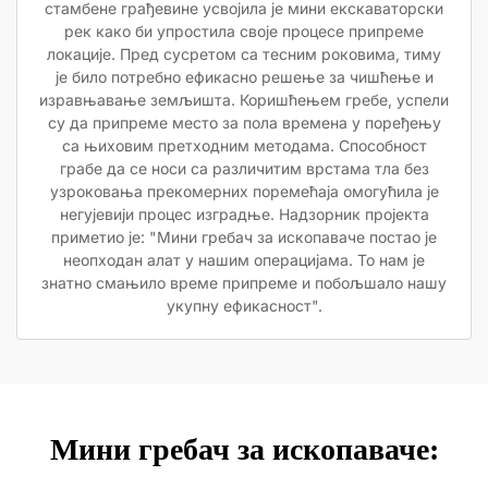
стамбене грађевине усвојила је мини екскаваторски
рек како би упростила своје процесе припреме
локације. Пред сусретом са тесним роковима, тиму
је било потребно ефикасно решење за чишћење и
изравњавање земљишта. Коришћењем гребе, успели
су да припреме место за пола времена у поређењу
са њиховим претходним методама. Способност
грабе да се носи са различитим врстама тла без
узроковања прекомерних поремећаја омогућила је
негујевији процес изградње. Надзорник пројекта
приметио је: "Мини гребач за ископаваче постао је
неопходан алат у нашим операцијама. То нам је
знатно смањило време припреме и побољшало нашу
укупну ефикасност".
Мини гребач за ископаваче: