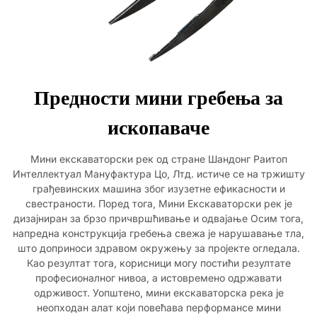
Предности мини гребења за
ископаваче
Мини екскаваторски рек од стране Шандонг Раитоп
Интеллектуал Мануфактура Цо, Лтд. истиче се на тржишту
грађевинских машина због изузетне ефикасности и
свестраности. Поред тога, Мини Екскаваторски рек је
дизајниран за брзо причвршћивање и одвајање Осим тога,
напредна конструкција гребења свежа је нарушавање тла,
што доприноси здравом окружењу за пројекте огледала.
Као резултат тога, корисници могу постићи резултате
професионалног нивоа, а истовремено одржавати
одрживост. Уопштено, мини екскаваторска река је
неопходан алат који повећава перформансе мини