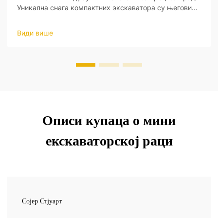
Уникална снага компактних экскаватора су његови
интелигентни хидраулични системи, који пружају нови
ниво оперативне прецизности. Ови системи су
Види више
дизајнирани да реагују на улаз оператера и да праве
ажу...
Описи купаца о мини
екскаваторској раци
Сојер Стјуарт