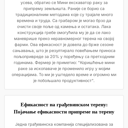
усева, обратио се Мини екскаватор раку за
припрему земљишта. Раније се борио са
традиционалним методама које су трајале много
времена и труда. Са грабаром је могао брзо да
очисти своје поље од камења и остатака. Лака
конструкција гребе омогућила му је да се лако
маневрише преко неравномерног терена на својој
фарми. Ова ефикасност је довела до брже сезоне
сањавања, што је резултирало повећањем приноса
пољопривреде за 20% у поређењу са претходним
годинама. Фермер је приметио: "Коришћење мини
раке за ископаваче је променило игру у мојим
операцијама. То ми је уштедело време и огромно ми
је побољшало продуктивност".
Ефикасност на грађевинском терену:
Појачање ефикасности припреме на терену
Једна грађевинска компанија специјализована за