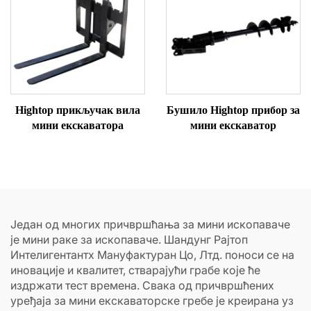
Hightop прикључак вила
Бушило Hightop прибор за
мини екскаватора
мини екскаватор
Један од многих причвршћања за мини ископаваче
је мини раке за ископаваче. Шандунг Рајтоп
Интелигентантх Мануфактуран Цо, Лтд. поноси се на
иновације и квалитет, стварајући грабе које ће
издржати тест времена. Свака од причвршћених
уређаја за мини екскаваторске гребе је креирана уз