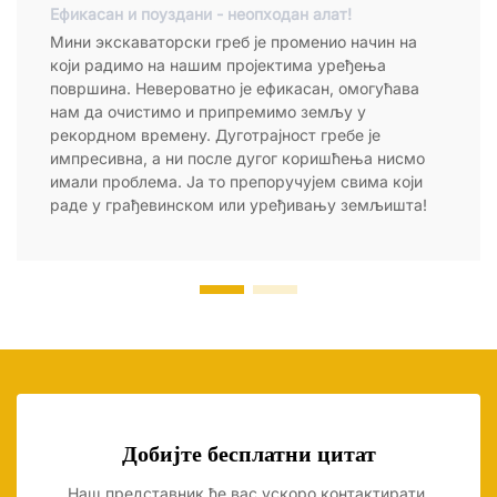
Ефикасан и поуздани - неопходан алат!
Мини экскаваторски греб је променио начин на
који радимо на нашим пројектима уређења
површина. Невероватно је ефикасан, омогућава
нам да очистимо и припремимо земљу у
рекордном времену. Дуготрајност гребе је
импресивна, а ни после дугог коришћења нисмо
имали проблема. Ја то препоручујем свима који
раде у грађевинском или уређивању земљишта!
Добијте бесплатни цитат
Наш представник ће вас ускоро контактирати.