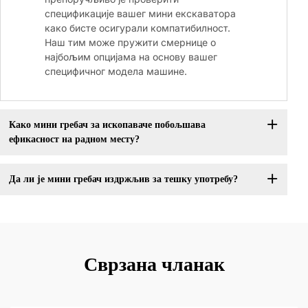
спецификације вашег мини екскаватора
како бисте осигурали компатибилност.
Наш тим може пружити смернице о
најбољим опцијама на основу вашег
специфичног модела машине.
Како мини гребач за ископаваче побољшава
ефикасност на радном месту?
Да ли је мини гребач издржљив за тешку употребу?
Сврзана чланак