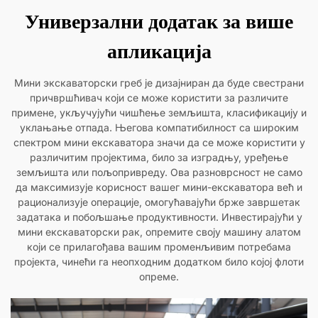
Универзални додатак за више
апликација
Мини экскаваторски греб је дизајниран да буде свестрани
причвршћивач који се може користити за различите
примене, укључујући чишћење земљишта, класификацију и
уклањање отпада. Његова компатибилност са широким
спектром мини екскаватора значи да се може користити у
различитим пројектима, било за изградњу, уређење
земљишта или пољопривреду. Ова разноврсност не само
да максимизује корисност вашег мини-екскаватора већ и
рационализује операције, омогућавајући брже завршетак
задатака и побољшање продуктивности. Инвестирајући у
мини екскаваторски рак, опремите своју машину алатом
који се прилагођава вашим променљивим потребама
пројекта, чинећи га неопходним додатком било којој флоти
опреме.