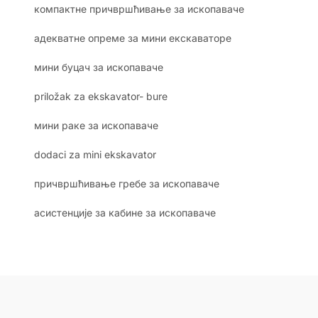
компактне причвршћивање за ископаваче
адекватне опреме за мини екскаваторе
мини буцач за ископаваче
priložak za ekskavator- bure
мини раке за ископаваче
dodaci za mini ekskavator
причвршћивање гребе за ископаваче
асистенције за кабине за ископаваче