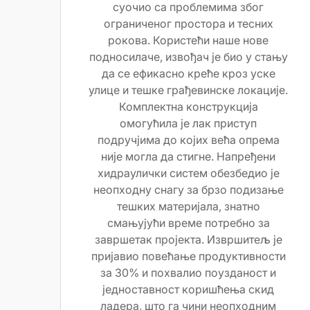
суочио са проблемима због
ограниченог простора и тесних
рокова. Користећи наше нове
подносилаче, извођач је био у стању
да се ефикасно креће кроз уске
улице и тешке грађевинске локације.
Комплектна конструкција
омогућила је лак приступ
подручјима до којих већа опрема
није могла да стигне. Напређени
хидраулички систем обезбедио је
неопходну снагу за брзо подизање
тешких материјала, знатно
смањујући време потребно за
завршетак пројекта. Извршитељ је
пријавио повећање продуктивности
за 30% и похвалио поузданост и
једноставност коришћења скид
ладера, што га чини неопходним