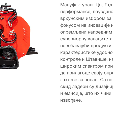
Мануфактуранг Цо, Лтд.
перформансе, поузданос
врхунским избором за
фокусом на иновације и
опремљени напредним 
супериорну капацитета
повећавајући продукти
карактеристике удобно
контроле и Штавише, н
широким спектром при
да прилагоде своју оп
захтеве за посао. Са 
скид ладери су дизајн
и емисије, што их чин
извођаче.