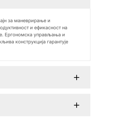
ајн за маневрирање и
одуктивност и ефикасност на
је. Ергономска управљања и
жљива конструкција гарантује