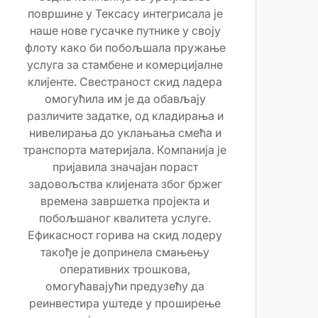
површине у Тексасу интегрисала је
наше нове гусачке путнике у своју
флоту како би побољшала пружање
услуга за стамбене и комерцијалне
клијенте. Свестраност скид ладера
омогућила им је да обављају
различите задатке, од кладирања и
нивелирања до уклањања смећа и
транспорта материјала. Компанија је
пријавила значајан пораст
задовољства клијената због бржег
времена завршетка пројекта и
побољшаног квалитета услуге.
Ефикасност горива на скид лодеру
такође је допринела смањењу
оперативних трошкова,
омогућавајући предузећу да
реинвестира уштеде у проширење