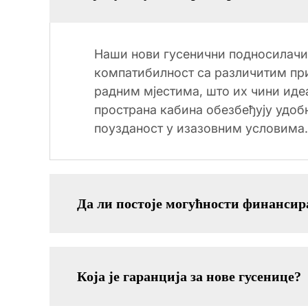
Наши нови гусенични подносилачи 
компатибилност са различитим при
радним мјестима, што их чини ид
пространа кабина обезбеђују удоб
поузданост у изазовним условима.
Да ли постоје могућности финансир
Која је гаранција за нове гусенице?