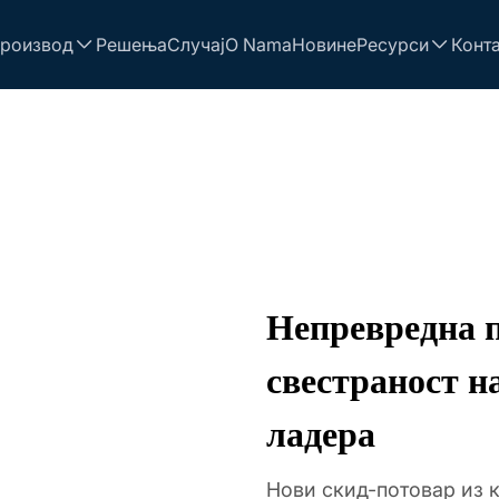
роизвод
Решења
Случај
O Nama
Новине
Ресурси
Конта
Непревредна 
свестраност н
ладера
Нови скид-потовар из 