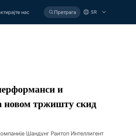
ктирајте нас
Претрага
SR
перформанси и
а новом тржишту скид
компаније Шандунг Раитоп Интеллигент