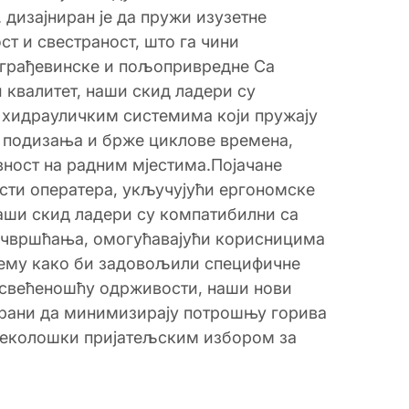
 дизајниран је да пружи изузетне
т и свестраност, што га чини
 грађевинске и пољопривредне Са
 квалитет, наши скид ладери су
хидрауличким системима који пружају
 подизања и брже циклове времена,
вност на радним мјестима.Појачане
сти оператера, укључујући ергономске
аши скид ладери су компатибилни са
чвршћања, омогућавајући корисницима
рему како би задовољили специфичне
посвећеношћу одрживости, наши нови
ирани да минимизирају потрошњу горива
и еколошки пријатељским избором за