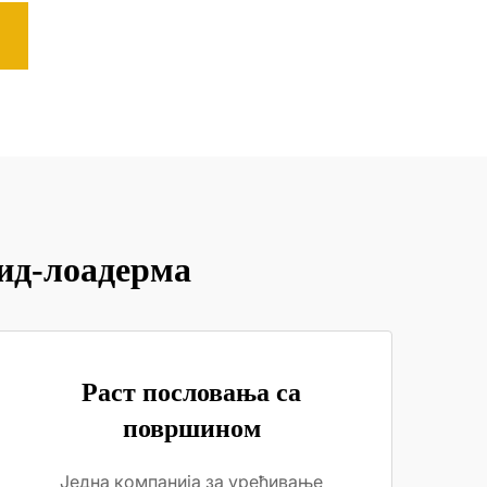
кид-лоадерма
Раст пословања са
површином
Једна компанија за уређивање