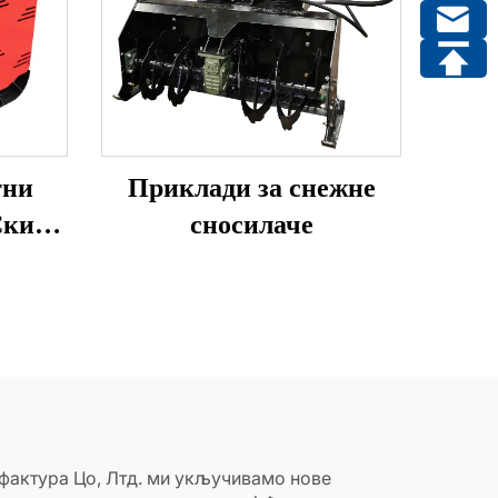
тни
Приклади за снежне
Скид
сносилаче
суари
уфактура Цо, Лтд. ми укључивамо нове