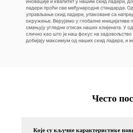
иновације и квалитет у нашим скид ладери, 
ладери проћи све међународне стандарде. Од
управљање скид ладери, упаковане са напре
окружење. Верујемо у глобалне иницијативе п
смањују угледни отисак наших клијената. У о
слично као што је наш фокус на задовољство
добијају максимум од наших скид ладера, и 
Често по
Које су кључне карактеристике нов