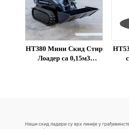
HT380 Мини Скид Стир
HT53
Лоадер са 0,15м3
с
капацитет кофа
п
Наши скид ладери су врх линије у грађевинс