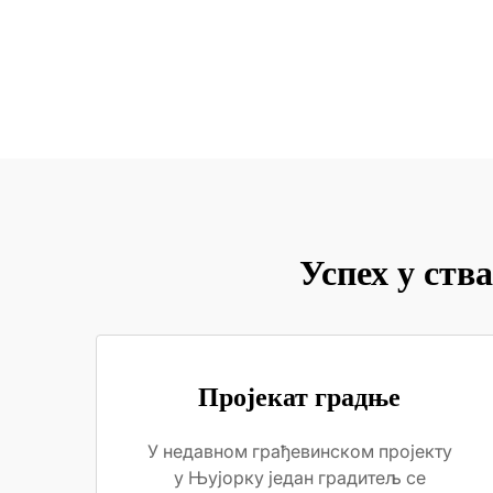
Успех у ств
Пројекат градње
У недавном грађевинском пројекту
у Њујорку један градитељ се