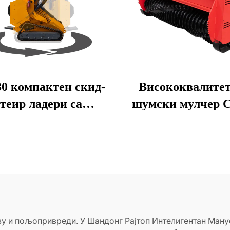
0 компактен скид-
Висококвалите
теир ладери са
шумски мулчер 
ричвршћивањем
Стир Ладер Аксе
тву и пољопривреди. У Шандонг Рајтоп Интелигентан Ман