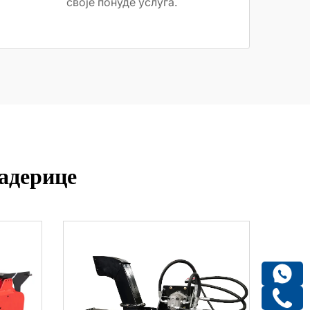
своје понуде услуга.
адерице