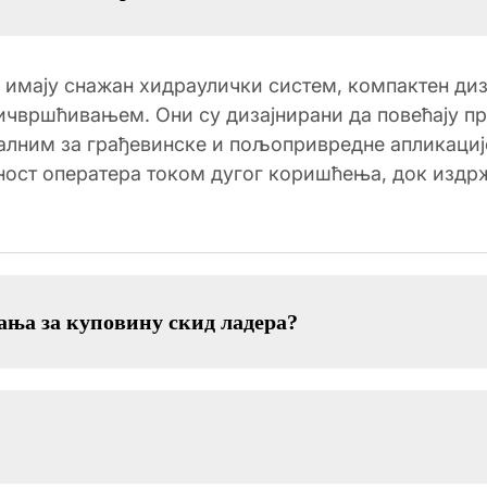
имају снажан хидраулички систем, компактен диз
чвршћивањем. Они су дизајнирани да повећају пр
еалним за грађевинске и пољопривредне апликаци
ност оператера током дугог коришћења, док издр
ања за куповину скид ладера?