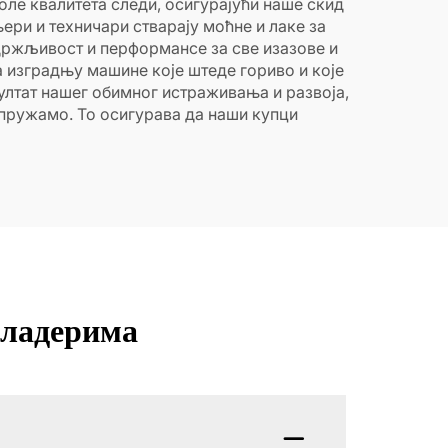
ле квалитета следи, осигурајући наше скид
ри и техничари стварају моћне и лаке за
држљивост и перформансе за све изазове и
а изградњу машине које штеде гориво и које
ултат нашег обимног истраживања и развоја,
пружамо. То осигурава да наши купци
-ладерима