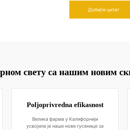
Добијте цитат
арном свету са нашим новим с
Poljoprivredna efikasnost
Велика фарма у Калифорнији
усвојила је наше нове гусенице за