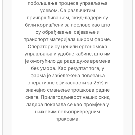
побољшање процеса управљања
усевом. Са различитим
причвршћивањем, скид-ладери су
били коришћени за послове као што
су обрађивање, сајевање и
транспорт материјала широм фарме.
Оператори су ценили ергономска
управљања и удобне кабине, што им
је омогућило да раде дуже времена
без умора. Као резултат тога, у
фарма је забележена повећања
оперативне ефикасности за 25% и
значајно смањење трошкова радне
снаге. Прилагодљивост наших скид
ладера показала се као промјена у
њиховим пољопривредним
праксама.