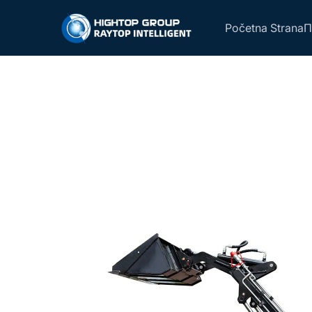
Početna Strana
П