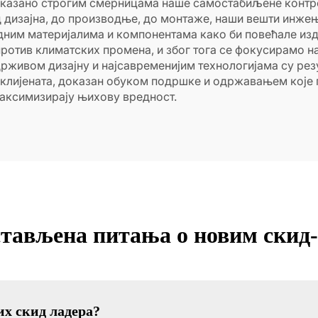
доказано строгим смерницама наше самостабиљене контро
 дизајна, до производње, до монтаже, наши вешти инжење
дним материјалима и компонентама како би повећале из
ротив климатских промена, и због тога се фокусирамо н
држивом дизајну и најсавременијим технологијама су рез
 клијената, доказан обуком подршке и одржавањем које 
максимизирају њихову вредност.
стављена питања о новим скид
их скид ладера?