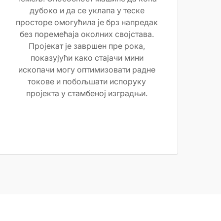
дубоко и да се уклапа у теске
просторе омогућила је брз напредак
без поремећаја околних својстава.
Пројекат је завршен пре рока,
показујући како стајачи мини
ископачи могу оптимизовати радне
токове и побољшати испоруку
пројекта у стамбеној изградњи.