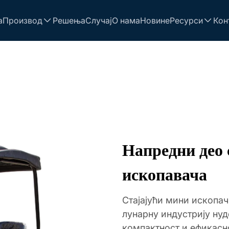
а
Производ
Решења
Случај
О нама
Новине
Ресурси
Кон
Напредни део 
ископавача
Стајајући мини ископа
лунарну индустрију нуд
компактност и ефикасн