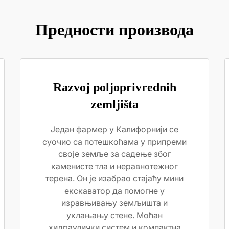
Предности производа
Razvoj poljoprivrednih
zemljišta
Један фармер у Калифорнији се
суочио са потешкоћама у припреми
своје земље за садење због
каменисте тла и неравнотежног
терена. Он је изабрао стајаћу мини
екскаватор да помогне у
изравњивању земљишта и
уклањању стене. Моћан
хидраулички систем и компактна