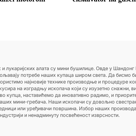
HT30 mini ekskavat
prodaju
и лукаријских алата су мини бушилице. Овде у Шандонг 
вољавају потребе наших купаца широм света. Да бисмо б
користимо најновије технике производње и процедуре кон
кусира на изградњу ископача који су изузетно снажни, в
во купца, наставићемо да иновативно радимо, и приорит
ших мини-гребача. Наши ископачи су довољно свестрани
едници или уређивачи површина. Избор наших производа 
 индустрији и ненадминуту посвећеност изврсности.