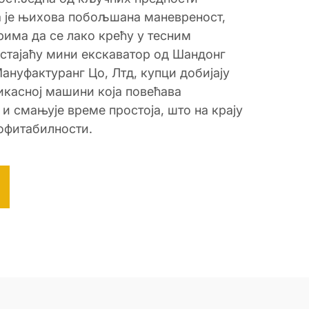
а је њихова побољшана маневреност,
рима да се лако крећу у тесним
 стајаћу мини екскаватор од Шандонг
ануфактуранг Цо, Лтд, купци добијају
икасној машини која повећава
и смањује време простоја, што на крају
офитабилности.