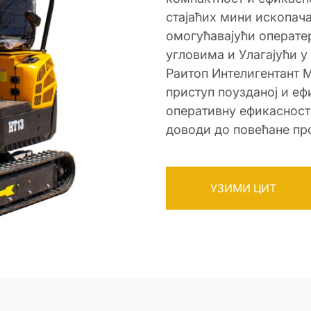
стајаћих мини ископач
омогућавајући операте
угловима и Улагајући у
Раитоп Интелигентант М
приступ поузданој и еф
оперативну ефикасност 
доводи до повећане пр
УЗИМИ ЦИТ