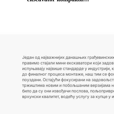
praktičan
Један од најважнијих данашњих грађевинских 
правимо стајали мини екскаватори који задо
испуњавају највише стандарде у индустрији, 
до финалног процеса монтаже, наш тим се фо
поуздани. Остајући фокусирани на задовољст
тржиштима новим и побољшаним верзијама на
било да су они извођачи послова, пољопривр
врхунски квалитет, водећу услугу за купце у