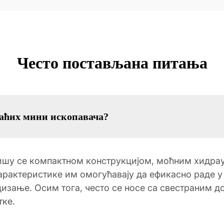
Често постављана питања
јаћих мини ископавача?
ришу се компактном конструкцијом, моћним хидра
рактеристике им омогућавају да ефикасно раде у
дизање. Осим тога, често се носе са свестраним 
тке.