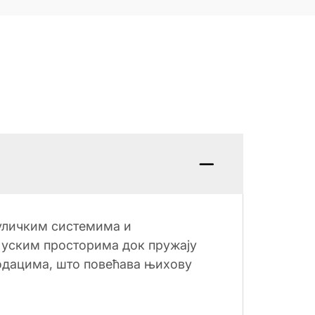
уличким системима и
 уским просторима док пружају
додацима, што повећава њихову