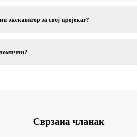
ни экскаватор за свој пројекат?
ономични?
Сврзана чланак