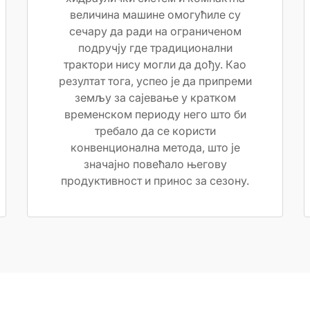
величина машине омогућиле су
сечару да ради на ограниченом
подручју где традиционални
трактори нису могли да дођу. Као
резултат тога, успео је да припреми
земљу за сајевање у кратком
временском периоду него што би
требало да се користи
конвенционална метода, што је
значајно повећало његову
продуктивност и принос за сезону.