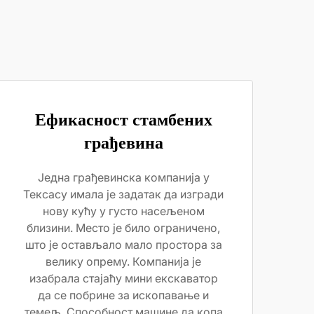
Ефикасност стамбених
грађевина
Једна грађевинска компанија у
Тексасу имала је задатак да изгради
нову кућу у густо насељеном
близини. Место је било ограничено,
што је остављало мало простора за
велику опрему. Компанија је
изабрала стајаћу мини екскаватор
да се побрине за ископавање и
темељ. Способност машине да копа