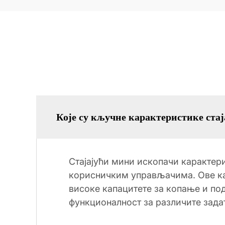
Које су кључне карактеристике ста
Стајајући мини ископачи каракте
корисничким управљачима. Ове ка
високе капацитете за копање и по
функционалност за различите зада