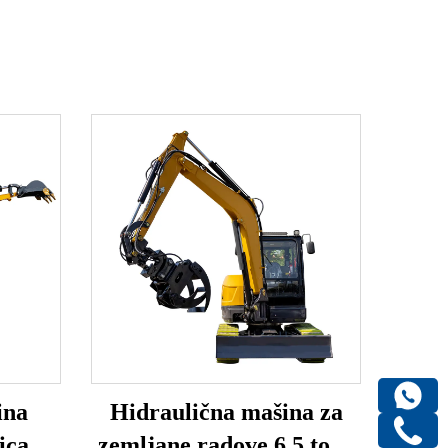
ina
Hidraulična mašina za
nicama
zemljane radove 6,5 tona