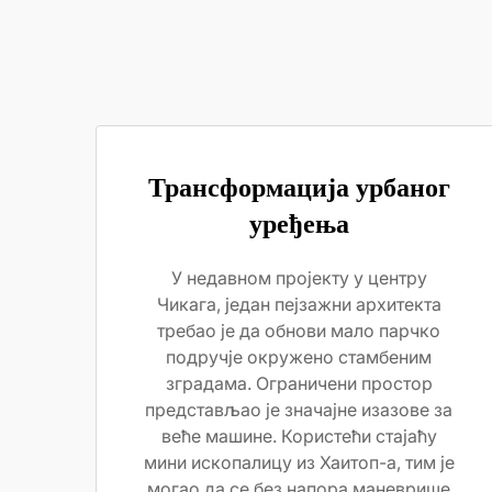
Трансформација урбаног
уређења
У недавном пројекту у центру
Чикага, један пејзажни архитекта
требао је да обнови мало парчко
подручје окружено стамбеним
зградама. Ограничени простор
представљао је значајне изазове за
веће машине. Користећи стајаћу
мини ископалицу из Хаитоп-а, тим је
могао да се без напора маневрише