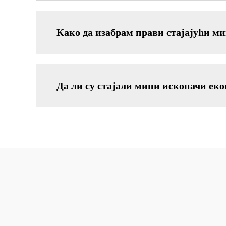
Како да изабрам прави стајајући ми
Да ли су стајали мини ископачи ек