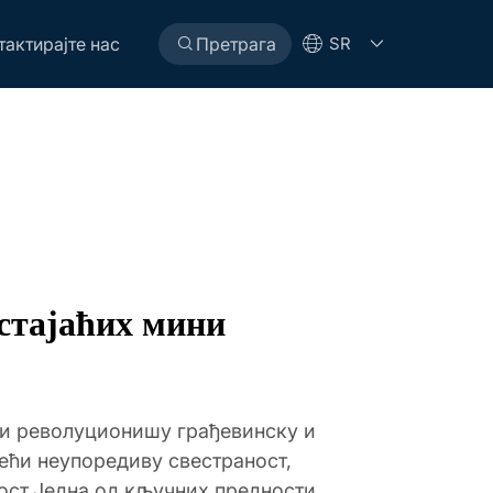
тактирајте нас
Претрага
SR
стајаћих мини
чи револуционишу грађевинску и
ећи неупоредиву свестраност,
ост.Једна од кључних предности