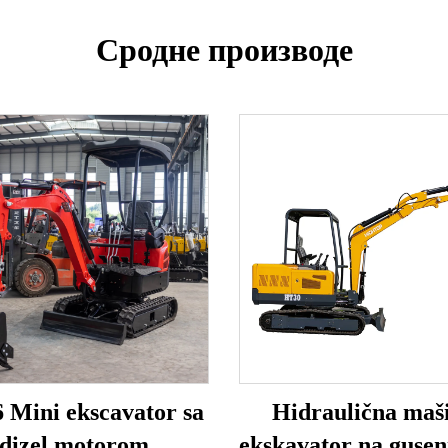
Сродне производе
 Mini ekscavator sa
Hidraulična maš
dizel motorom
ekskavator na guse