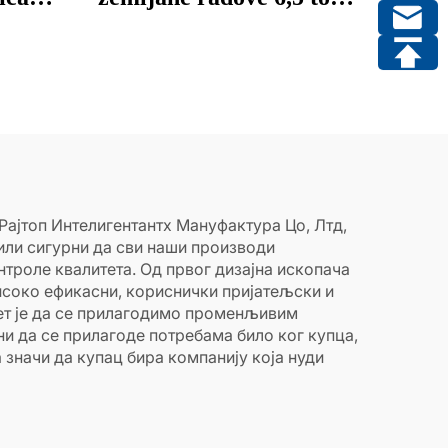
or za
Bager
Рајтоп Интелигентантх Мануфактура Цо, Лтд,
или сигурни да сви наши производи
троле квалитета. Од првог дизајна ископача
исоко ефикасни, кориснички пријатељски и
ет је да се прилагодимо променљивим
 да се прилагоде потребама било ког купца,
значи да купац бира компанију која нуди