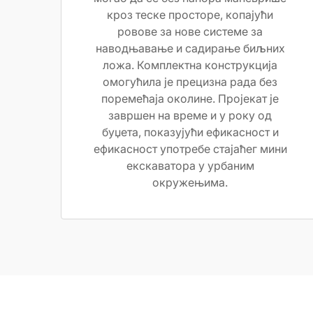
кроз теске просторе, копајући
ровове за нове системе за
наводњавање и садирање биљних
ложа. Комплектна конструкција
омогућила је прецизна рада без
поремећаја околине. Пројекат је
завршен на време и у року од
буџета, показујући ефикасност и
ефикасност употребе стајаћег мини
екскаватора у урбаним
окружењима.