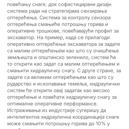
повећању снаге, док софистицирани дизајн
система ради на стратегијама сензирања
оптерећења. Система за контролу сензора
оптерећења смањиће потрошњу горива и
оперативне трошкове, повећавајући профит за
экскаватор. На пример, када се прилагоди
оперативно оптерећење экскаватора за задате
са малим оптерећењем као што су очишћење
земљишта и општинско зеленило, систем ће
то открити као задат са малим оптерећењем и
смањити хидрауличку снагу. С друге стране, за
задате са великим оптерећењем као што су
рударство и ископавање темеља, хидраулички
систем ће открити овај задатак као високо
оптерећење и повећати хидрауличку снагу за
оптималне оперативне перформансе.
Истраживања из индустрије сугеришу да
интелигентна хидраулична координација снаге
може смањити потрошњу горива до 10% у