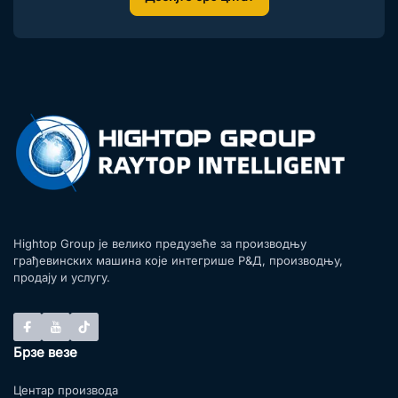
Hightop Group је велико предузеће за производњу
грађевинских машина које интегрише Р&Д, производњу,
продају и услугу.
Брзе везе
Центар производа