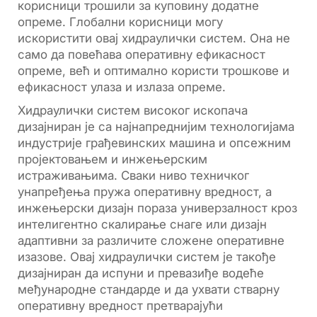
корисници трошили за куповину додатне
опреме. Глобални корисници могу
искористити овај хидраулички систем. Она не
само да повећава оперативну ефикасност
опреме, већ и оптимално користи трошкове и
ефикасност улаза и излаза опреме.
Хидраулички систем високог ископача
дизајниран је са најнапреднијим технологијама
индустрије грађевинских машина и опсежним
пројектовањем и инжењерским
истраживањима. Сваки ниво техничког
унапређења пружа оперативну вредност, а
инжењерски дизајн пораза универзалност кроз
интелигентно скалирање снаге или дизајн
адаптивни за различите сложене оперативне
изазове. Овај хидраулички систем је такође
дизајниран да испуни и превазиђе водеће
међународне стандарде и да ухвати стварну
оперативну вредност претварајући