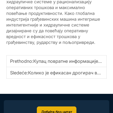
хидрауличке системе у рационализацију
оперативних трошкова и максимално
повећање продуктивности. Како глобална
индустрија грађевинских машина интегрише
интелигентније и хидрауличне системе
дизајниране су да повећају оперативну
вредност и ефикасност трошкова у
грађевинству, рударству и пољопривреди.
Prethodno:
Купац повратне информације о издржљивом перформанси екскаватора Риппер
Sledeće:
Колико је ефикасан дрогирач вијака у агрегатној производњи?
Добијте брз цитат