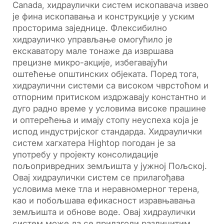
Canada, хидраулички систем ископавача извео
је фина ископавања и конструкције у уским
просторима заједнице. Флексибилно
хидрауличко управљање омогућило је
екскаватору мале тонаже да извршава
прецизне микро-акције, избегавајући
оштећење општинских објеката. Поред тога,
хидраулични системи са високом чврстоћом и
отпорним притиском издржавају константно и
дуго радно време у условима високе прашине
и оптерећења и имају стопу неуспеха која је
испод индустријског стандарда. Хидраулички
систем хагхатера Hightop погодан је за
употребу у пројекту консолидације
пољопривредних земљишта у јужној Пољској.
Овај хидраулички систем се прилагођава
условима меке тла и неравномерног терена,
као и побољшава ефикасност изравњавања
земљишта и обнове воде. Овај хидраулички
систем може да се прилагоди различитим