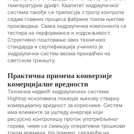
температурни дрифт. Квалитет хидрауличког
система такође се приписује строгој контроли
седам главних процеса фабрике током његове
производње. Свака хидрауличка компонента се
тестира на перформансе и издржљивост.
Структивно поштовање ових техничких
стандарда и сертификација учинило је
хидраулички систем веома прихваћен на
светском тржишту.
Практична примена конверзије
комерцијалне вредности
Техничка надмоћ хидрауличких система
Hightop ископавача показује њихову стварну
комерцијалну вредност за кориснике. Систем
има елементе за уштеду енергије који
ресурсно контролишу проток употребљеног
горива, чиме се смањују оперативни трошкови
током времена. На пример, гледајући на