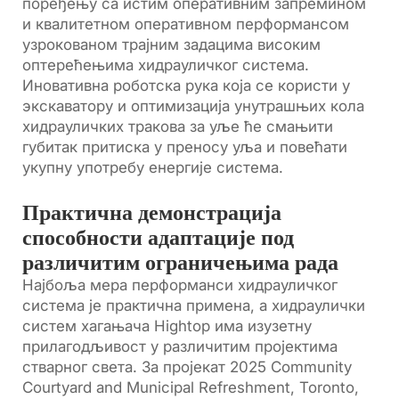
поређењу са истим оперативним запремином
и квалитетном оперативном перформансом
узрокованом трајним задацима високим
оптерећењима хидрауличког система.
Иновативна роботска рука која се користи у
экскаватору и оптимизација унутрашњих кола
хидрауличких тракова за уље ће смањити
губитак притиска у преносу уља и повећати
укупну употребу енергије система.
Практична демонстрација
способности адаптације под
различитим ограничењима рада
Најбоља мера перформанси хидрауличког
система је практична примена, а хидраулички
систем хагањача Hightop има изузетну
прилагодљивост у различитим пројектима
стварног света. За пројекат 2025 Community
Courtyard and Municipal Refreshment, Toronto,