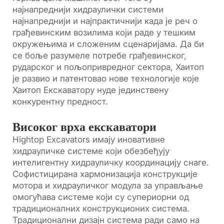
најнапреднији хидраулички системи
најнапреднији и најпрактичнији када је реч о
грађевинским возилима који раде у тешким
окружењима и сложеним сценаријама. Да би
се боље разумеле потребе грађевинског,
рударског и пољопривредног сектора, Хаитоп
је развио и патентовао нове технологије које
Хаитоп Екскаватору нуде јединствену
конкурентну предност.
Високог врха екскаватори
Hightop Excavators имају иновативне
хидрауличке системе који обезбеђују
интелигентну хидрауличку координацију снаге.
Софистицирана хармонизација конструкције
мотора и хидрауличког модула за управљање
омогућава системе који су супериорни од
традиционалних конструкционих система.
Традиционални дизајн система ради само на