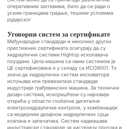
оперативним захтевима, било да се ради о
уским границама градње, тешким условима
рударског
Уговорни систем за сертификате
Међународни стандарди и неколико других
престижних сертификата осигурају да су
хидраулични системи Hightop ископавача
поуздани. Цела машина са овим системом је
ЦЕ сертификована и у складу са ИСО9001. То
значи да хидраулички систем екскаватора
испуњава или превазилази стандарде
индустрије грађевинских машина. За технички
дизајн система, искоришћени су најновији
открића у области глобалне дигиталне
електрохидрауличке контроле, у комбинацији
са модерним дизајном хидрауличких срца
клапана и запечатака. Систем надмашава
индустријске стандарде за хистерезу протока и