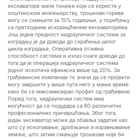
екскаваторе мале тонаже који се користе у
општинском инжењерству, трошкови горива
могу се смањити за 15% годишње, у поређењу
са претходним искоришћеним екскаваторима.
Још једна предност хидрауличког система за
изградњу је да доводи до скраћења целог
цикла изградње. Оперативна отзивна
способност система и излаз снаге доводи до
тога да је операција хидрауличког система
једног ископача ефикасна више од 20%. За
грађевинске компаније то значи да се пројекти
могу завршити у више пута него у мање време
како би се максимизирао профит од грађевине.
Поред тога, хидраулички систем има
могућност да се подудара са 60 различитих
професионалних причвршћања. Због тога,
један экскаватор може да обавља задатке као
што су ископавање, дробљање и изравњавање
земље, што затим смањује трошкове које би