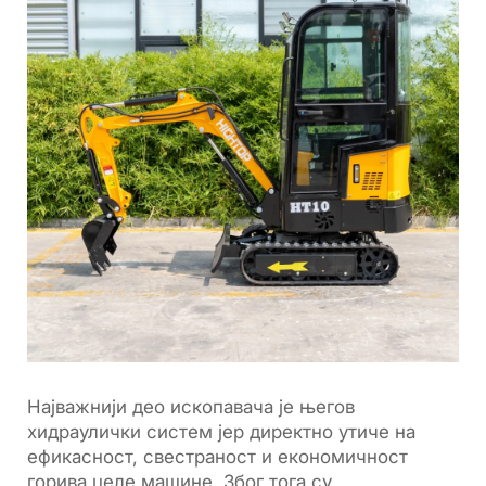
Најважнији део ископавача је његов
хидраулички систем јер директно утиче на
ефикасност, свестраност и економичност
горива целе машине. Због тога су