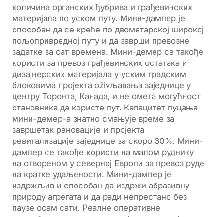
количина органских ђубрива и грађевинских
материјала по уском путу. Мини-дампер је
способан да се креће по двометарској широкој
пољопривредној путу и да заврши превозне
задатке за сат времена. Мини-демер се такође
користи за превоз грађевинских остатака и
дизајнерских материјала у уским градским
блоковима пројекта оživљавања заједнице у
центру Торонта, Канада, и не омета могућност
становника да користе пут. Капацитет пуцања
мини-демер-а знатно смањује време за
завршетак реновације и пројекта
ревитализације заједнице за скоро 30%. Мини-
дампер се такође користи на малом руднику
на отвореном у северној Европи за превоз руде
на кратке удаљености. Мини-дампер је
издржљив и способан да издржи абразивну
природу агрегата и да ради непрестано без
паузе осам сати. Реалне оперативне