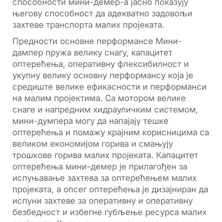
способности мини-демер-а јасно показују
његову способност да адекватно задовољи
захтеве транспорта малих пројеката.
Предности основне перформансе Мини-
дампер пружа велику снагу, капацитет
оптерећења, оперативну флексибилност и
укупну велику основну перформансу која је
средиште велике ефикасности и перформанси
на малим пројектима. Са мотором велике
снаге и напредним хидрауличким системом,
мини-думпера могу да напајају тешке
оптерећења и помажу крајним корисницима са
великом економијом горива и смањују
трошкове горива малих пројеката. Капацитет
оптерећења мини-демер је прилагођен за
испуњавање захтева за оптерећењем малих
пројеката, а опсег оптерећења је дизајниран да
испуни захтеве за оперативну и оперативну
безбедност и избегне губљење ресурса малих