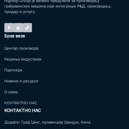
Hightop Group је велико предузеће за производњу
грађевинских машина које интегрише Р&Д, производњу,
продају и услугу.
Брзе везе
Центар производа
Решења индустрије
Партнери
Новине и ресурси
О нама
КОНТАКТНО НАС
КОНТАКТНО НАС
Додајте:
Град Џинг, провинција Шандун, Кина.