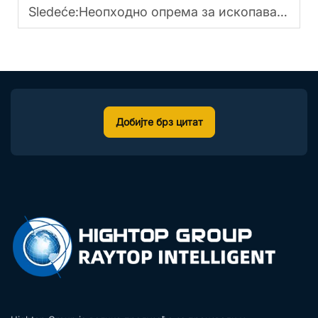
Sledeće:
Неопходно опрема за ископаваче за повећање продуктивности
Добијте брз цитат