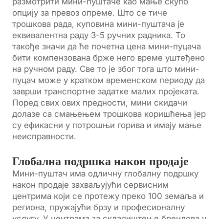
размотрити мини-пуштаче као мање скупо
опцију за превоз опреме. Што се тиче
трошкова рада, куповина мини-пуштача је
еквивалентна раду 3-5 ручних радника. То
такође значи да ће почетна цена мини-пуцача
бити компензована брже него време уштеђено
на ручном раду. Све то је због тога што мини-
пуцач може у кратком временском периоду да
заврши транспортне задатке малих пројеката.
Поред свих ових предности, мини скидачи
долазе са смањењем трошкова коришћења јер
су ефикасни у потрошњи горива и имају мање
неисправности.
Глобална подршка након продаје
Мини-пуштач има одличну глобалну подршку
након продаје захваљујући сервисним
центрима који се протежу преко 100 земаља и
региона, пружајући брзу и професионалну
услугу. У центрама за складиштење брендова у