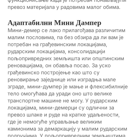
функционисање када је потребан понављајући
превоз материјала у радовима малог обима.
Адаптабилни Мини Дампер
Мини-демер се лако прилагођава различитим
малим пословима, па без обзира да ли вам је
потребан на грађевинским локацијама,
рударским локацијама, консолидацији
пољопривредних земљишта или општинским
реновацијама, он обавља посао. За уско
грађевинско постројење као што су
реновирање заједнице или изградња мале
зграде, мини-думпер је мање и флексибилније
тело омогућава да уради оно што велике
транспортне машине не могу. У рударским
локацијама, мини-демерци су одлични за
превоз шлаке и руде на кратке удаљености,
где је немогуће управљање великим
камионима за демаркацију у малим рударским
подручјима. У пољопривредним земљиштима,