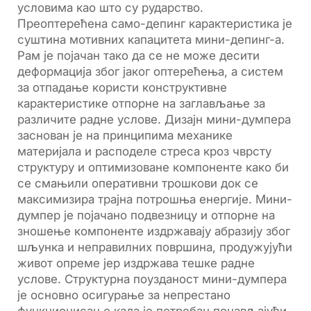
условима као што су рударство.
Преоптерећена само-депинг карактеристика је
суштина мотивних капацитета мини-депинг-а.
Рам је појачан тако да се не може десити
деформација због јаког оптерећења, а систем
за отпадање користи конструктивне
карактеристике отпорне на заглављање за
различите радне услове. Дизајн мини-думпера
заснован је на принципима механике
материјала и расподеле стреса кроз чврсту
структуру и оптимизоване компоненте како би
се смањили оперативни трошкови док се
максимизира трајна потрошња енергије. Мини-
думпер је појачано подвезницу и отпорне на
зношење компоненте издржавају абразију због
шљунка и неправилних површина, продужујући
живот опреме јер издржава тешке радне
услове. Структурна поузданост мини-думпера
је основно осигурање за непрестано