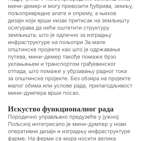
мини-демер-и могу превозити ђубрива, земљу,
пољопривредне алате и опрему, а њихов
дизајн који врши низак притисак на земљишту
осигурава да неће оштетити структуру
земљишта, што је одлично за изградњу
инфраструктуре на пољопри За мале
општинске пројекте као што је одржавање
путева, мини-демер такође помаже брзо
уклањањем и транспортом грађевинског
отпада, што помаже у убрзавању радног тока
за општинске пројекте. Без обзира на пројекте
малог обима или услове рада, прилагодљивост
мини-думпера врши посао.
Искуство функционалног рада
Породично управљано предузеће у јужној
Пољској интегрисало је мини-думпер у нови
оперативни дизајн и изградњу инфраструктуре
фарме. На ферми се мора носити велика