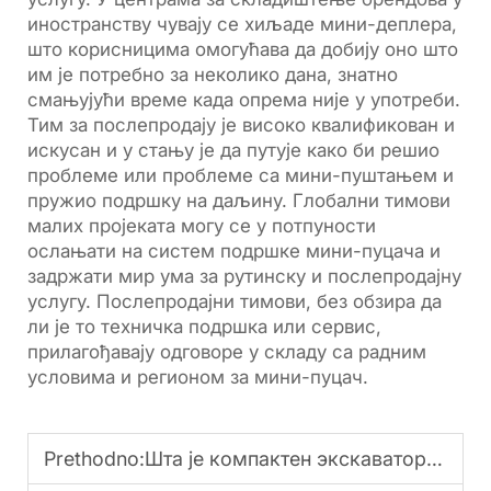
иностранству чувају се хиљаде мини-деплера,
што корисницима омогућава да добију оно што
им је потребно за неколико дана, знатно
смањујући време када опрема није у употреби.
Тим за послепродају је високо квалификован и
искусан и у стању је да путује како би решио
проблеме или проблеме са мини-пуштањем и
пружио подршку на даљину. Глобални тимови
малих пројеката могу се у потпуности
ослањати на систем подршке мини-пуцача и
задржати мир ума за рутинску и послепродајну
услугу. Послепродајни тимови, без обзира да
ли је то техничка подршка или сервис,
прилагођавају одговоре у складу са радним
условима и регионом за мини-пуцач.
Prethodno:
Шта је компактен экскаватор и његове примене?