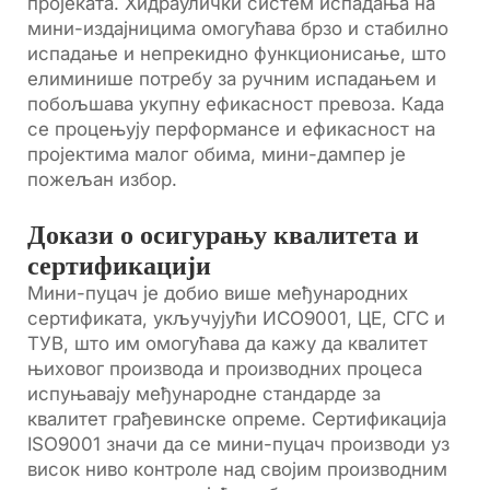
пројеката. Хидраулички систем испадања на
мини-издајницима омогућава брзо и стабилно
испадање и непрекидно функционисање, што
елиминише потребу за ручним испадањем и
побољшава укупну ефикасност превоза. Када
се процењују перформансе и ефикасност на
пројектима малог обима, мини-дампер је
пожељан избор.
Докази о осигурању квалитета и
сертификацији
Мини-пуцач је добио више међународних
сертификата, укључујући ИСО9001, ЦЕ, СГС и
ТУВ, што им омогућава да кажу да квалитет
њиховог производа и производних процеса
испуњавају међународне стандарде за
квалитет грађевинске опреме. Сертификација
ISO9001 значи да се мини-пуцач производи уз
висок ниво контроле над својим производним