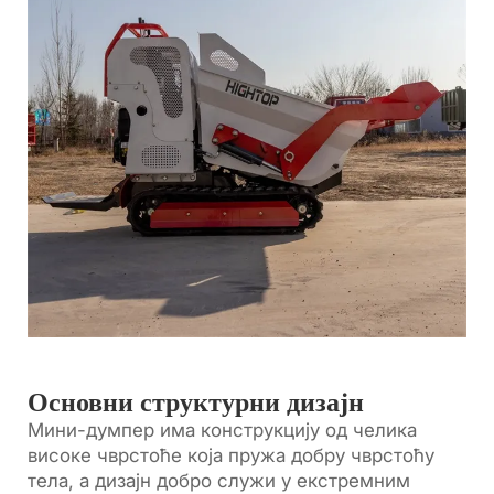
Основни структурни дизајн
Мини-думпер има конструкцију од челика
високе чврстоће која пружа добру чврстоћу
тела, а дизајн добро служи у екстремним