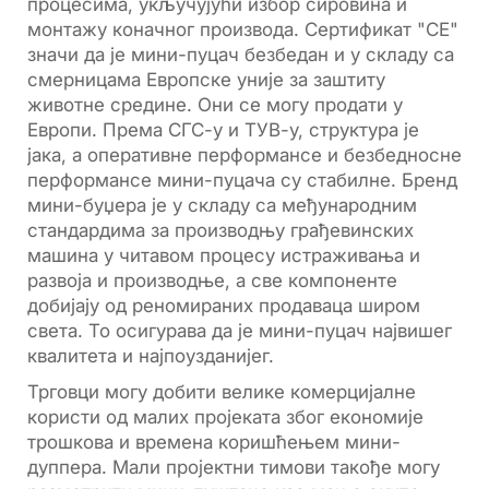
процесима, укључујући избор сировина и
монтажу коначног производа. Сертификат "CE"
значи да је мини-пуцач безбедан и у складу са
смерницама Европске уније за заштиту
животне средине. Они се могу продати у
Европи. Према СГС-у и ТУВ-у, структура је
јака, а оперативне перформансе и безбедносне
перформансе мини-пуцача су стабилне. Бренд
мини-буџера је у складу са међународним
стандардима за производњу грађевинских
машина у читавом процесу истраживања и
развоја и производње, а све компоненте
добијају од реномираних продаваца широм
света. То осигурава да је мини-пуцач највишег
квалитета и најпоузданијег.
Трговци могу добити велике комерцијалне
користи од малих пројеката због економије
трошкова и времена коришћењем мини-
дуппера. Мали пројектни тимови такође могу