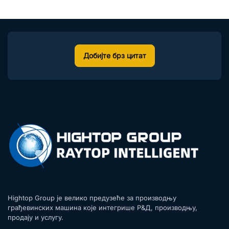
Добијте брз цитат
Hightop Group је велико предузеће за производњу
грађевинских машина које интегрише Р&Д, производњу,
продају и услугу.