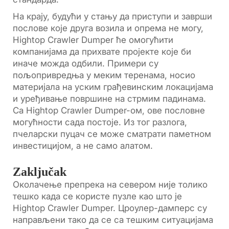
На крају, будући у стању да приступи и заврши
послове које друга возила и опрема не могу,
Hightop Crawler Dumper ће омогућити
компанијама да прихвате пројекте које би
иначе можда одбили. Примери су
пољопривредња у меким теренама, носио
материјала на уским грађевинским локацијама
и уређивање површине на стрмим падинама.
Са Hightop Crawler Dumper-ом, ове пословне
могућности сада постоје. Из тог разлога,
пчеларски пуцач се може сматрати паметном
инвестицијом, а не само алатом.
Zaključak
Околачење препрека на севером није толико
тешко када се користе пузле као што је
Hightop Crawler Dumper. Цроулер-дамперс су
направљени тако да се са тешким ситуацијама