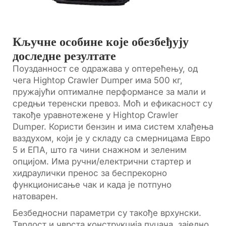
Кључне особине које обезбеђују
доследне резултате
Поузданност се одражава у оптерећењу, од
чега Hightop Crawler Dumper има 500 кг,
пружајући оптималне перформансе за мали и
средњи теренски превоз. Моћ и ефикасност су
такође уравнотежене у Hightop Crawler
Dumper. Користи бензин и има систем хлађења
ваздухом, који је у складу са смерницама Евро
5 и ЕПА, што га чини снажном и зеленим
опцијом. Има ручни/електрични стартер и
хидраулички пренос за беспрекорно
функционисање чак и када је потпуно
натоварен.
Безбедносни параметри су такође врхунски.
Тврдост и чврста конструкција пуцача, заједно