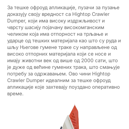
За тешке офроуд апликације, пузачи за пузање
доказују своју вредност са Hightop Crawler
Dumper, који има високу издржљивост и
чврсту шасију појачану високомганским
челиком која има отпорност на трљање и
ударце од тешких материјала као што су руда и
шљу Његове гумене траке су направљене од
високо отпорних материјала који се носе и
имају животни век од више од 2000 сати, што
је дуже од већине гумених трака, што смањује
потребу за одржавањем. Ово чини Hightop
Crawler Dumper идеалним за тешке офроуд
апликације које захтевају поуздано оперативно
време.