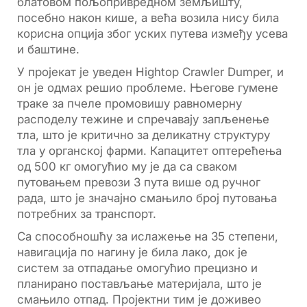
блатовом пољопривредном земљишту,
посебно након кише, а већа возила нису била
корисна опција због уских путева између усева
и баштине.
У пројекат је уведен Hightop Crawler Dumper, и
он је одмах решио проблеме. Његове гумене
траке за пчеле промовишу равномерну
расподелу тежине и спречавају запљенење
тла, што је критично за деликатну структуру
тла у органској фарми. Капацитет оптерећења
од 500 кг омогућио му је да са сваком
путовањем превози 3 пута више од ручног
рада, што је значајно смањило број путовања
потребних за транспорт.
Са способношћу за ислажење на 35 степени,
навигација по нагину је била лако, док је
систем за отпадање омогућио прецизно и
планирано постављање материјала, што је
смањило отпад. Пројектни тим је доживео