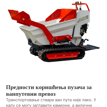
Предности коришћења пузача за
ванпутевни превоз
Транспортовање ствари ван пута није лако. У
калу се могу заглавити камиони, а вилични