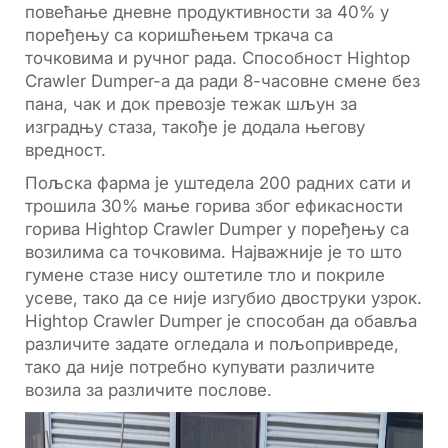
повећање дневне продуктивности за 40% у
поређењу са коришћењем тркача са
точковима и ручног рада. Способност Hightop
Crawler Dumper-а да ради 8-часовне смене без
пана, чак и док превозје тежак шљун за
изградњу стаза, такође је додала његову
вредност.
Пољска фарма је уштедела 200 радних сати и
трошила 30% мање горива због ефикасности
горива Hightop Crawler Dumper у поређењу са
возилима са точковима. Најважније је то што
гумене стазе нису оштетиле тло и покриле
усеве, тако да се није изгубио двоструки узрок.
Hightop Crawler Dumper је способан да обавља
различите задате огледала и пољопривреде,
тако да није потребно купувати различите
возила за различите послове.