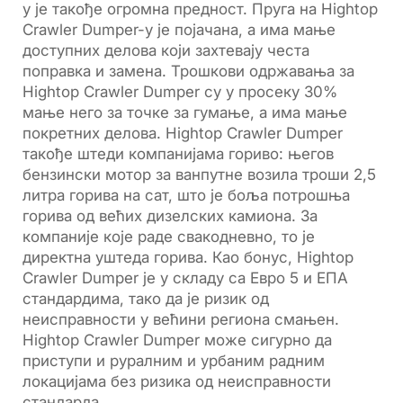
у је такође огромна предност. Пруга на Hightop
Crawler Dumper-у је појачана, а има мање
доступних делова који захтевају честа
поправка и замена. Трошкови одржавања за
Hightop Crawler Dumper су у просеку 30%
мање него за точке за гумање, а има мање
покретних делова. Hightop Crawler Dumper
такође штеди компанијама гориво: његов
бензински мотор за ванпутне возила троши 2,5
литра горива на сат, што је боља потрошња
горива од већих дизелских камиона. За
компаније које раде свакодневно, то је
директна уштеда горива. Као бонус, Hightop
Crawler Dumper је у складу са Евро 5 и ЕПА
стандардима, тако да је ризик од
неисправности у већини региона смањен.
Hightop Crawler Dumper може сигурно да
приступи и руралним и урбаним радним
локацијама без ризика од неисправности
стандарда.