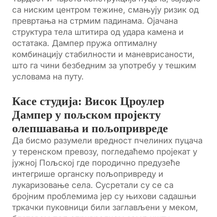
са ниским центром тежине, смањују ризик од
превртања на стрмим падинама. Ојачана
структура тела штитира од удара камена и
остатака. Дампер пружа оптималну
комбинацију стабилности и маневрисаности,
што га чини безбедним за употребу у тешким
условама на путу.
Касе студија: Висок Цроулер
Дампер у пољском пројекту
олепшавања и пољопривреде
Да бисмо разумели вредност пчелиних пуцача
у теренском превозу, погледаћемо пројекат у
јужној Пољској где породично предузеће
интегрише органску пољопривреду и
лукаризовање села. Сусретали су се са
бројним проблемима јер су њихови садашњи
тркачки пуковници били заглављени у меком,