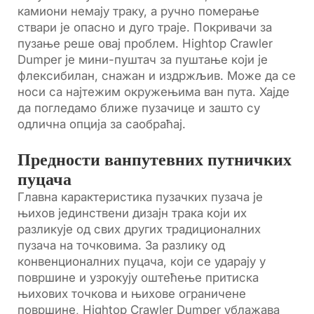
камиони немају траку, а ручно померање
ствари је опасно и дуго траје. Покривачи за
пузање реше овај проблем. Hightop Crawler
Dumper је мини-пуштач за пуштање који је
флексибилан, снажан и издржљив. Може да се
носи са најтежим окружењима ван пута. Хајде
да погледамо ближе пузачице и зашто су
одлична опција за саобраћај.
Предности ванпутевних путничких
пуцача
Главна карактеристика пузачких пузача је
њихов јединствени дизајн трака који их
разликује од свих других традиционалних
пузача на точковима. За разлику од
конвенционалних пуцача, који се ударају у
површине и узрокују оштећење притиска
њихових точкова и њихове ограничене
површине, Hightop Crawler Dumper ублажава