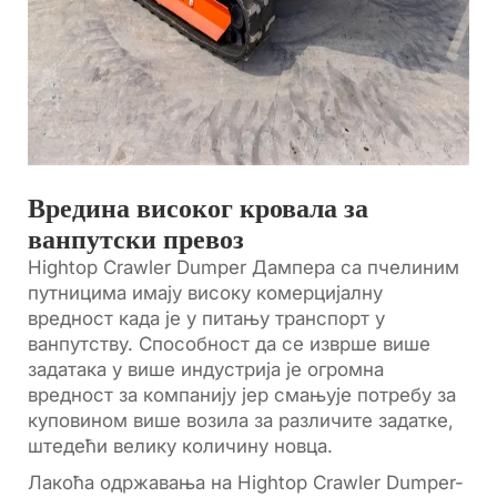
Вредина високог кровала за
ванпутски превоз
Hightop Crawler Dumper Дампера са пчелиним
путницима имају високу комерцијалну
вредност када је у питању транспорт у
ванпутству. Способност да се изврше више
задатака у више индустрија је огромна
вредност за компанију јер смањује потребу за
куповином више возила за различите задатке,
штедећи велику количину новца.
Лакоћа одржавања на Hightop Crawler Dumper-