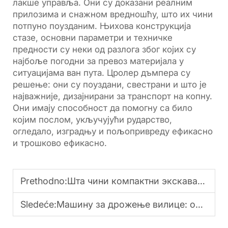
лакше управља. Они су доказани реалним
прилозима и снажном вредношћу, што их чини
потпуно поузданим. Њихова конструкција
стазе, основни параметри и техничке
предности су неки од разлога због којих су
најбоље погодни за превоз материјала у
ситуацијама ван пута. Цролер дъмпера су
решење: они су поуздани, свестрани и што је
најважније, дизајнирани за транспорт на копну.
Они имају способност да помогну са било
којим послом, укључујући рударство,
огледало, изградњу и пољопривреду ефикасно
и трошково ефикасно.
Prethodno:
Шта чини компактни экскаватор издржљивим у рударству?
Sledeće:
Машину за дрожење вилице: основна опрема за дрожење камена