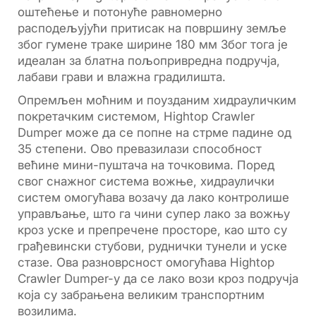
оштећење и потонуће равномерно
расподељујући притисак на површину земље
због гумене траке ширине 180 мм Због тога је
идеалан за блатна пољопривредна подручја,
лабави грави и влажна градилишта.
Опремљен моћним и поузданим хидрауличким
покретачким системом, Hightop Crawler
Dumper може да се попне на стрме падине од
35 степени. Ово превазилази способност
већине мини-пуштача на точковима. Поред
свог снажног система вожње, хидраулички
систем омогућава возачу да лако контролише
управљање, што га чини супер лако за вожњу
кроз уске и препречене просторе, као што су
грађевински стубови, руднички тунели и уске
стазе. Ова разноврсност омогућава Hightop
Crawler Dumper-у да се лако вози кроз подручја
која су забрањена великим транспортним
возилима.