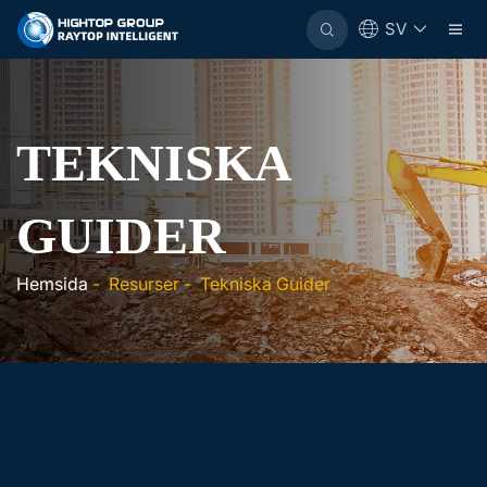
SV
TEKNISKA
GUIDER
Hemsida
-
Resurser
-
Tekniska Guider