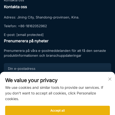
Kontakta oss
Kontakta oss
Adress:
Jining City, Shandong-provinsen, Kina.
Telefon:
+86-18162052962
E-post:
[email protected]
Prenumerera på nyheter
Prenumerera på våra e-postmeddelanden för att få den senaste
produktinformationen och branschuppdateringar
We value your privacy
Prenumerera
We use cookies and similar tools to provide our services. If
Gå med i vår prenumerationslista och ta del av exklusiva
you don't want to accept all cookies, click Personalize
erbjudanden och professionella råd.
cookies.
Accept all