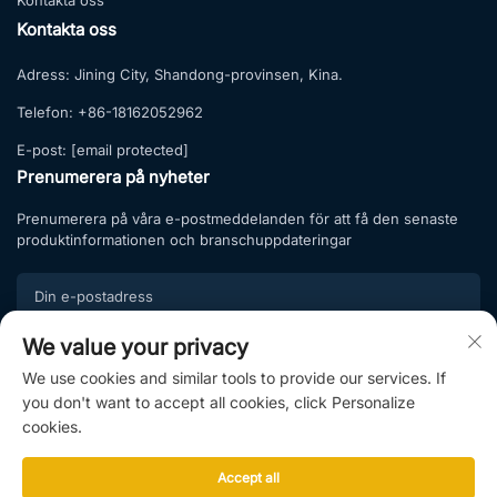
Kontakta oss
Kontakta oss
Adress:
Jining City, Shandong-provinsen, Kina.
Telefon:
+86-18162052962
E-post:
[email protected]
Prenumerera på nyheter
Prenumerera på våra e-postmeddelanden för att få den senaste
produktinformationen och branschuppdateringar
We value your privacy
Prenumerera
We use cookies and similar tools to provide our services. If
Gå med i vår prenumerationslista och ta del av exklusiva
you don't want to accept all cookies, click Personalize
erbjudanden och professionella råd.
cookies.
Accept all