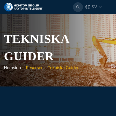
SV
TEKNISKA
GUIDER
Hemsida
-
Resurser
-
Tekniska Guider