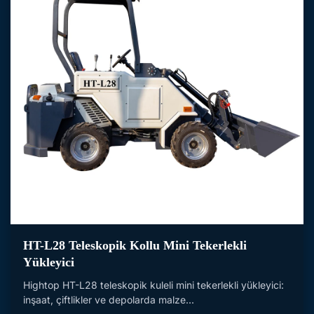
HT-L28 Teleskopik Kollu Mini Tekerlekli
Yükleyici
Hightop HT-L28 teleskopik kuleli mini tekerlekli yükleyici:
inşaat, çiftlikler ve depolarda malze...