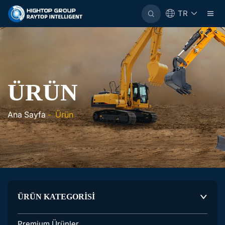
TR
ÜRÜN
Ana Sayfa
-
Ürün
ÜRÜN KATEGORİSİ
Premium Ürünler