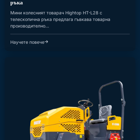
ръка
Мини колесният товарач Hightop HT-L28 с
телескопична ръка предлага гъвкава товарна
производително...
Научете повече