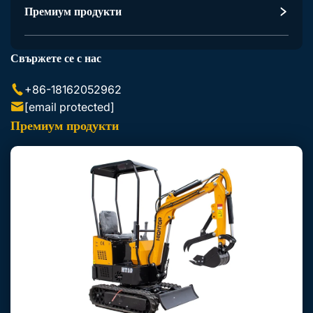
Аксесоари За Екскаватор
Премиум продукти
Аксесоари За Скид Стиър Лодър
Свържете се с нас
+86-18162052962
[email protected]
Премиум продукти