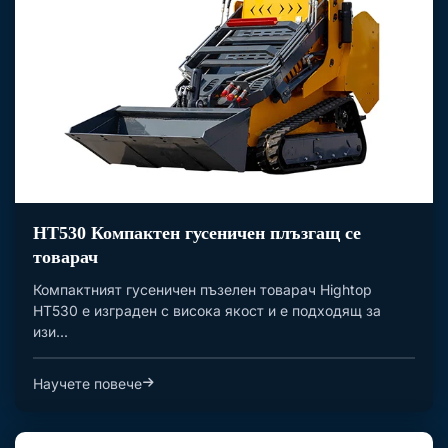
HT530 Компактен гусеничен плъзгащ се
товарач
Компактният гусеничен пъзелен товарач Hightop
HT530 е изграден с висока якост и е подходящ за
изи...
Научете повече