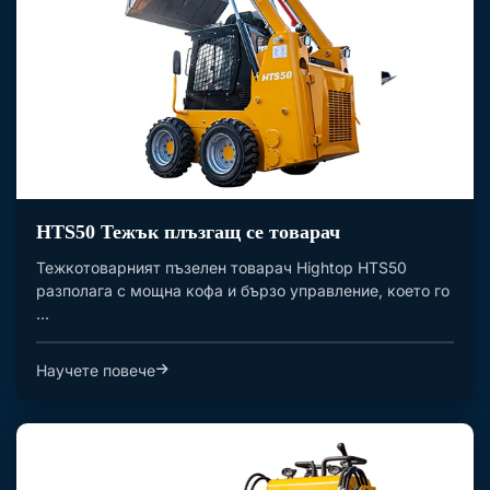
HTS50 Тежък плъзгащ се товарач
Тежкотоварният пъзелен товарач Hightop HTS50
разполага с мощна кофа и бързо управление, което го
...
Научете повече