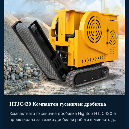
HTJC430 Компактен гусеничен дробилка
Компактната гъсенична дробилка Hightop HTJC430 е
проектирана за тежки дробилни работи в минното д...