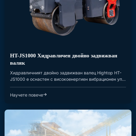
HT-JS1000 Хидравличен двойно задвижван
валяк
Хидравличният двойно задвижван валец Hightop HT-
JS1000 е оснастен с високоенергиен вибрационен уп...
Научете повече