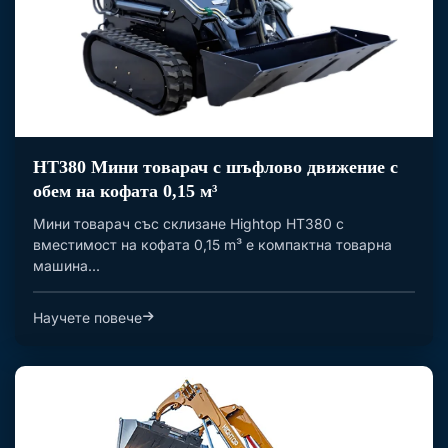
HT380 Мини товарач с шъфлово движение с
обем на кофата 0,15 м³
Мини товарач със склизане Hightop HT380 с
вместимост на кофата 0,15 m³ е компактна товарна
машина...
Научете повече