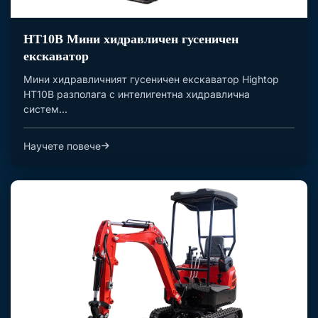
HT10B Мини хидравличен гусеничен
екскаватор
Мини хидравличният гусеничен екскаватор Hightop
HT10B разполага с интелигентна хидравлична
систем...
Научете повече