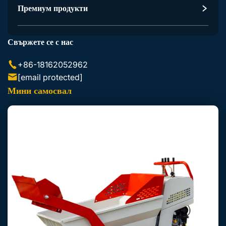
Аксесоари За Екскаватор
Премиум продукти
Аксесоари За Скид Стиър Лодър
Свържете се с нас
+86-18162052962
[email protected]
Мини самосвал