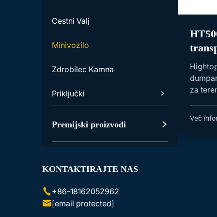
Cestni Valj
HT500
Minivozilo
trans
tovor
Highto
Zdrobilec Kamna
proda
dumpar
za tere
Priključki
Popoln z
Dodatna Oprema za
Več info
Premijski proizvodi
Ekskavatorje
Dodatna Oprema za Miniloade
Lezajnike
KONTAKTIRAJTE NAS
+86-18162052962
[email protected]