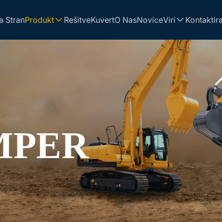
 Stran
Produkt
Rešitve
Kuvert
O Nas
Novice
Viri
Kontaktira
MPER