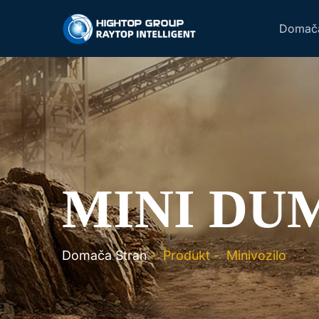
Domača
MINI DU
Domača Stran
-
Produkt
-
Minivozilo