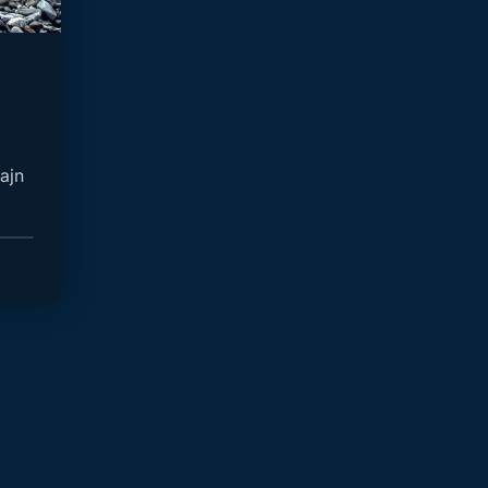
om,
il
ajn