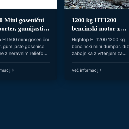
 Mini gosenični
1200 kg HT1200
porter, gumijasti
bencinski motor z
ni avtomobil za
vrtečim se zabojnik
p HT500 mini gosenični
Hightop HT1200 1200 kg
jo
mini tovorni avtomob
: gumijaste gosenice
bencinski mini dumpar: diz
ne z neravnim reliefom.
zabojnika z vrtenjem za
a ...
enostaven prevoz mat...
rmacij
Več informacij