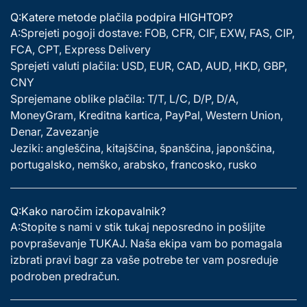
Q:Katere metode plačila podpira HIGHTOP?
A:Sprejeti pogoji dostave: FOB, CFR, CIF, EXW, FAS, CIP,
FCA, CPT, Express Delivery
Sprejeti valuti plačila: USD, EUR, CAD, AUD, HKD, GBP,
CNY
Sprejemane oblike plačila: T/T, L/C, D/P, D/A,
MoneyGram, Kreditna kartica, PayPal, Western Union,
Denar, Zavezanje
Jeziki: angleščina, kitajščina, španščina, japonščina,
portugalsko, nemško, arabsko, francosko, rusko
Q:Kako naročim izkopavalnik?
A:Stopite s nami v stik tukaj neposredno in pošljite
povpraševanje TUKAJ. Naša ekipa vam bo pomagala
izbrati pravi bagr za vaše potrebe ter vam posreduje
podroben predračun.