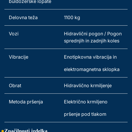
buldožerske lopate 
Delovna teža   
1100 kg 
Vozi 
Hidravlični pogon / Pogon 
sprednjih in zadnjih koles 
Vibracije 
Enotipkovna vibracija in 
elektromagnetna sklopka 
Obrat 
Hidravlično krmiljenje 
Metoda pršenja 
Električno krmiljeno 
pršenje pod tlakom 
Značilnosti izdelka