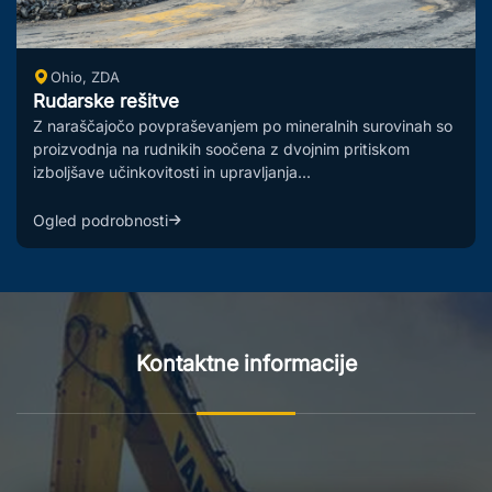
Toronto, Kanada
Rešitve za kmetijstvo in urejanje zemljišč
Ob obsežnih izzivih glede svetovne varnosti preskrbe z
hrano in omejitvah kmetijskih virov, ima sodobno kmetijstvo
nujno potrebo po povečanju produ...
Ogled podrobnosti
Kontaktne informacije