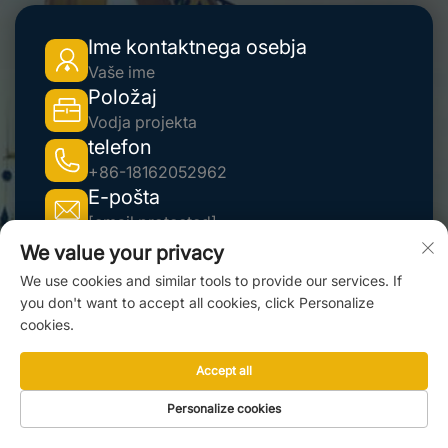
Ime kontaktnega osebja
Vaše ime
Položaj
Vodja projekta
telefon
+86-18162052962
E-pošta
[email protected]
We value your privacy
We use cookies and similar tools to provide our services. If
you don't want to accept all cookies, click Personalize
Ime podjetja
cookies.
Shandong Hightop Group
Naslov podjetja
Accept all
Mesto Jining, provinca Shandong, Kitajska.
Personalize cookies
Povezava do uradne spletne strani