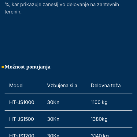
%, kar prikazuje zanesljivo delovanje na zahtevnih
terenih.
Možnost ponujanja
Model 
Vzbujena sila 
Delovna teža   
HT-JS1000 
30Kn 
1100 kg 
HT-JS1500 
30Kn 
1380kg 
HT-JS1200 
30Kn 
3140 kg 