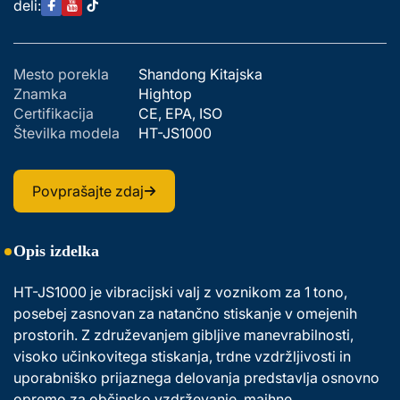
deli:
Mesto porekla
Shandong Kitajska
Znamka
Hightop
Certifikacija
CE, EPA, ISO
Številka modela
HT-JS1000
Povprašajte zdaj
Opis izdelka
HT-JS1000 je vibracijski valj z voznikom za 1 tono, 
posebej zasnovan za natančno stiskanje v omejenih 
prostorih. Z združevanjem gibljive manevrabilnosti, 
visoko učinkovitega stiskanja, trdne vzdržljivosti in 
uporabniško prijaznega delovanja predstavlja osnovno 
opremo za občinsko vzdrževanje, majhne 