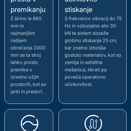
premikanju
stiskanje
Z širino le 860
S frekvenco vibracij do 75
mm in
Hz in vzburjalno silo 30
najmanjšim
kN ta sistem doseže
radijem
globino stiskanja 25 cm,
obračanja 2000
kar znatno izboljša
mm se ta stroj
gostoto materialov, kot so
lahko prosto
zemlja in asfaltna
premika v
mešanica, hkrati pa
izredno ožjih
poveča operativno
prostorih, kot so
učinkovitost.
jarki in predori.