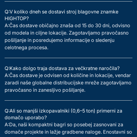
Q:V koliko dneh se dostavi stroj blagovne znamke
HIGHTOP?
A:Čas dostave običajno znaša od 15 do 30 dni, odvisno
od modela in ciljne lokacije. Zagotavljamo pravočasno
pošiljanje in posredujemo informacije o sledenju
celotnega procesa.
Q:Kako dolgo traja dostava za večkratne naročila?
A:Čas dostave je odvisen od količine in lokacije, vendar
zaradi naše globalne distribucijske mreže zagotavljamo
pravočasno in zanesljivo pošiljanje.
Q:Ali so manjši izkopavalniki (0,6–5 ton) primerni za
domačo uporabo?
A:Da, naši kompaktni bagri so posebej zasnovani za
domače projekte in lažje gradbene naloge. Enostavni so