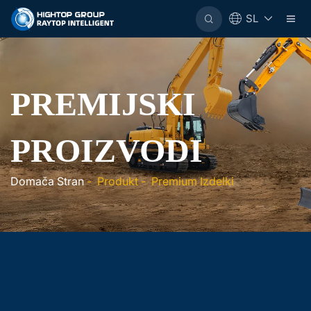
SL
PREMIJSKI
PROIZVODI
Domača Stran
-
Produkt
-
Premium Izdelki