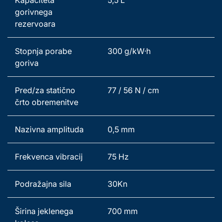
Kapaciteta 
5,5 L 
gorivnega 
rezervoara 
Stopnja porabe 
300 g/kW·h 
goriva 
Pred/za statično 
77 / 56 N / cm 
črto obremenitve 
Nazivna amplituda 
0,5 mm 
Frekvenca vibracij 
75 Hz 
Podražajna sila 
30Kn 
Širina jeklenega 
700 mm 