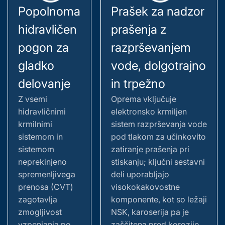
Popolnoma
Prašek za nadzor
hidravličen
prašenja z
pogon za
razprševanjem
gladko
vode, dolgotrajno
delovanje
in trpežno
Z vsemi
Oprema vključuje
hidravličnimi
elektronsko krmiljen
krmilnimi
sistem razprševanja vode
sistemom in
pod tlakom za učinkovito
sistemom
zatiranje prašenja pri
neprekinjeno
stiskanju; ključni sestavni
spremenljivega
deli uporabljajo
prenosa (CVT)
visokokakovostne
zagotavlja
komponente, kot so ležaji
zmogljivost
NSK, karoserija pa je
vzpenjanja po
zaščitena pred korozijo,