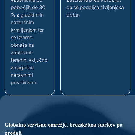
pobočjih do 30
da se podaljša življenjska
% z gladkim in
doba.
natančnim
krmiljenjem ter
se izvirno
obnaša na
zahtevnih
terenih, vključno
z nagibi in
neravnimi
površinami.
Globalno servisno omrežje, brezskrbna storitev po
prodaji