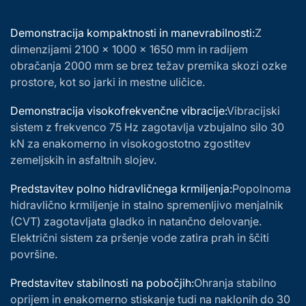
Demonstracija kompaktnosti in manevrabilnosti:
Z
dimenzijami 2100 × 1000 × 1650 mm in radijem
obračanja 2000 mm se brez težav premika skozi ozke
prostore, kot so jarki in mestne uličice.
Demonstracija visokofrekvenčne vibracije:
Vibracijski
sistem z frekvenco 75 Hz zagotavlja vzbujalno silo 30
kN za enakomerno in visokogostotno zgostitev
zemeljskih in asfaltnih slojev.
Predstavitev polno hidravličnega krmiljenja:
Popolnoma
hidravlično krmiljenje in stalno spremenljivo menjalnik
(CVT) zagotavljata gladko in natančno delovanje.
Električni sistem za pršenje vode zatira prah in ščiti
površine.
Predstavitev stabilnosti na pobočjih:
Ohranja stabilno
oprijem in enakomerno stiskanje tudi na naklonih do 30