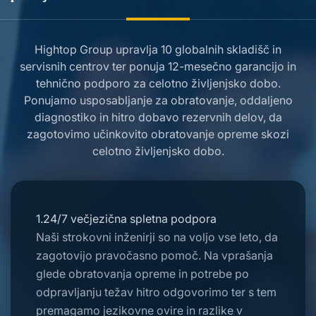
Hightop Group upravlja 10 globalnih skladišč in
servisnih centrov ter ponuja 12-mesečno garancijo in
tehnično podporo za celotno življenjsko dobo.
Ponujamo usposabljanje za obratovanje, oddaljeno
diagnostiko in hitro dobavo rezervnih delov, da
zagotovimo učinkovito obratovanje opreme skozi
celotno življenjsko dobo.
1.24/7 večjezična spletna podpora
Naši strokovni inženirji so na voljo vse leto, da
zagotovijo pravočasno pomoč. Na vprašanja
glede obratovanja opreme in potrebe po
odpravljanju težav hitro odgovorimo ter s tem
premagamo jezikovne ovire in razlike v