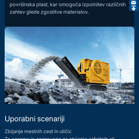
površinska plast, kar omogoča izpolnitev različnih
zahtev glede zgostitve materialov.
Uporabni scenariji
Zbijanje mestnih cest in uličic
Za
Ta oprema je zasnovana za zbijanje asfaltnih ali
T