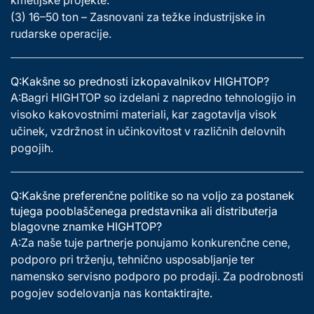
(3) 16–50 ton – Zasnovani za težke industrijske in
rudarske operacije.
Q:Kakšne so prednosti izkopavalnikov HIGHTOP?
A:Bagri HIGHTOP so izdelani z napredno tehnologijo in
visoko kakovostnimi materiali, kar zagotavlja visok
učinek, vzdržnost in učinkovitost v različnih delovnih
pogojih.
Q:Kakšne preferenčne politike so na voljo za postanek
tujega pooblaščenega predstavnika ali distributerja
blagovne znamke HIGHTOP?
A:Za naše tuje partnerje ponujamo konkurenčne cene,
podporo pri trženju, tehnično usposabljanje ter
namensko servisno podporo po prodaji. Za podrobnosti
pogojev sodelovanja nas kontaktirajte.