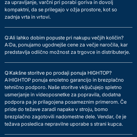
za upravljanje, varčni pri porabi goriva in dovolj
kompaktni, da se prilegajo v ožja prostore, kot so
zadnja vrta in vrtovi.
Q:Ali lahko dobim popuste pri nakupu večjih količin?
A:Da, ponujamo ugodnejše cene za večje naročila, kar
predstavlja odlično možnost za trgovce in distributerje.
Q:Kakšne storitve po prodaji ponuja HIGHTOP?
A:HIGHTOP ponuja enoletno garancijo in brezplačno
tehnično podporo. Naše storitve vključujejo spletno
usmerjanje in videoposnetke za popravila, dodatna
podpora pa je prilagojena posameznim primerom. Če
pride do težave zaradi napake v stroju, bomo
brezplačno zagotovili nadomestne dele. Vendar, če je
težava posledica nepravilne uporabe s strani kupca.