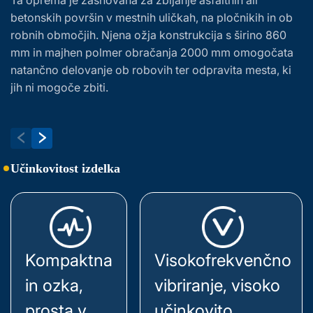
betonskih površin v mestnih uličkah, na pločnikih in ob
k
robnih območjih. Njena ožja konstrukcija s širino 860
p
mm in majhen polmer obračanja 2000 mm omogočata
na
natančno delovanje ob robovih ter odpravita mesta, ki
go
jih ni mogoče zbiti.
Učinkovitost izdelka
Kompaktna
Visokofrekvenčno
in ozka,
vibriranje, visoko
prosta v
učinkovito