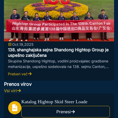
Oct.19,2025
138. shanghajska sejna Shandong Hightop Group je
uspešno zaključena
Skupina Shandong Hightop, vodilni proizvajalec gradbene
mehanizacije, uspešno sodelovala na 138. sejmu Canton,
kjer je predstavila visokoučinkovito...
Preberi več
Prenos virov
Vsi viri
Katalog Hightop Skid Steer Loade
Prenesi