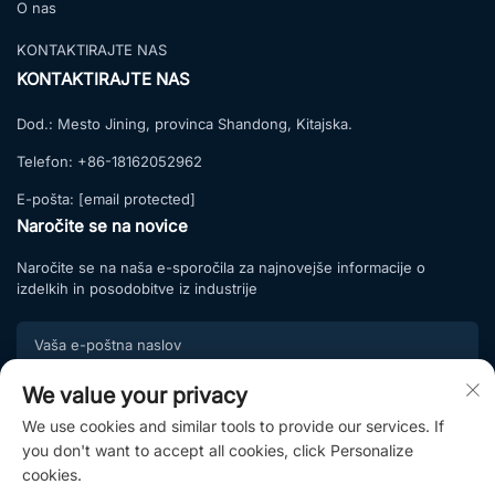
O nas
KONTAKTIRAJTE NAS
KONTAKTIRAJTE NAS
Dod.:
Mesto Jining, provinca Shandong, Kitajska.
Telefon:
+86-18162052962
E-pošta:
[email protected]
Naročite se na novice
Naročite se na naša e-sporočila za najnovejše informacije o
izdelkih in posodobitve iz industrije
We value your privacy
Naročite se
We use cookies and similar tools to provide our services. If
Pridružite se našemu naročniškemu seznamu in uživajte
you don't want to accept all cookies, click Personalize
ekskluzivne ponudbe ter strokovne nasvete.
cookies.