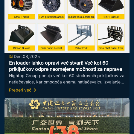
Dec.08,2025
En loader lahko opravi več stvari! Več kot 60
priključkov odpre neomejene možnosti za naprave
Hightop Group ponuja več kot 60 strokovnih priključkov za
natlačevalce, kar omogoča enemu natlačevalcu izvajanje
več nalog v ozkih prostorih in pri...
Preberi več