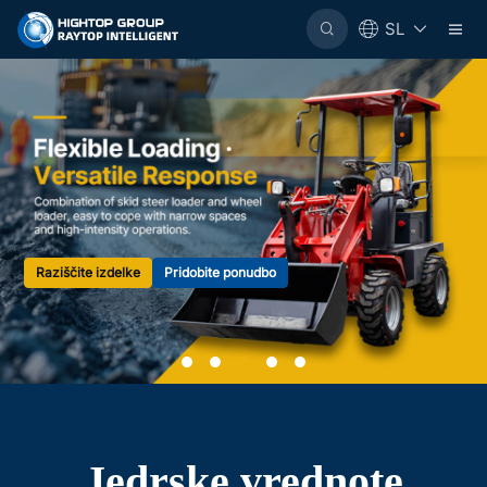
SL
Raziščite izdelke
Pridobite ponudbo
Jedrske vrednote