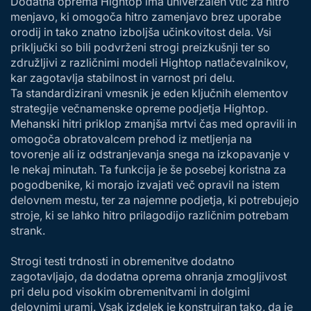
Dodatna oprema Hightop ima univerzalen vtič za hitro
menjavo, ki omogoča hitro zamenjavo brez uporabe
orodij in tako znatno izboljša učinkovitost dela. Vsi
priključki so bili podvrženi strogi preizkušnji ter so
združljivi z različnimi modeli Hightop natlačevalnikov,
kar zagotavlja stabilnost in varnost pri delu.
Ta standardizirani vmesnik je eden ključnih elementov
strategije večnamenske opreme podjetja Hightop.
Mehanski hitri priklop zmanjša mrtvi čas med opravili in
omogoča obratovalcem prehod iz metljenja na
tovorenje ali iz odstranjevanja snega na izkopavanje v
le nekaj minutah. Ta funkcija je še posebej koristna za
pogodbenike, ki morajo izvajati več opravil na istem
delovnem mestu, ter za najemne podjetja, ki potrebujejo
stroje, ki se lahko hitro prilagodijo različnim potrebam
strank.
Strogi testi trdnosti in obremenitve dodatno
zagotavljajo, da dodatna oprema ohranja zmogljivost
pri delu pod visokim obremenitvami in dolgimi
delovnimi urami. Vsak izdelek je konstruiran tako, da je