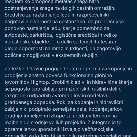
medtem ko omogoča metalec snega hitro
odstranjevanje snega na dolgih cestnih omrežjih.
Sredstva za raztapljanje ledu in razprševalniki
zagotavljajo varnost na cestah tako, da preprečujejo
ponovno nastajanje ledu, kar je pomembno za
avtoceste, parkirišča, logistična središča in velike
industrijske objekte. Ti izdelki so temeljito testirani
glede odpornosti na mraz in trdnosti, da zagotovijo
odlične zmogljivosti v ekstremnih okoljih.
Za težke delovne pogoje dodatna oprema za kopanje in
drobljenje znatno poveča funkcionalno globino
tovornikov Hightop. Drobilni kladivi in hidravlične škarje
se pogosto uporabljajo pri inženirskih rušilnih delih,
razgradnji odpadnih avtomobilov in obdelavi
gradbenega odpadka. Roki za kopanje in hidravlični
zabijalniki podpirajo zemeljska dela, kopanje jarkov,
gradnjo temeljev in izkope za ureditev terenov na
majhnih do srednje velikih projektih. Z integracijo te
opreme lahko uporabniki izvajajo večfunkcijske
operacije, za katere bi sicer bila potrebna specializirana