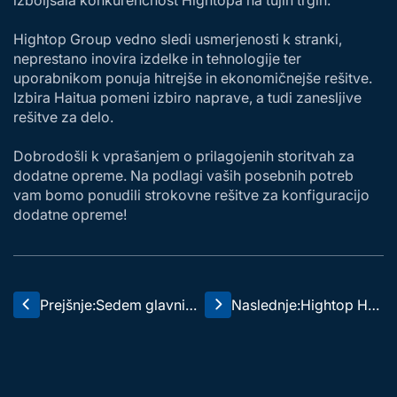
Hightop Group vedno sledi usmerjenosti k stranki,
neprestano inovira izdelke in tehnologije ter
uporabnikom ponuja hitrejše in ekonomičnejše rešitve.
Izbira Haitua pomeni izbiro naprave, a tudi zanesljive
rešitve za delo.
Dobrodošli k vprašanjem o prilagojenih storitvah za
dodatne opreme. Na podlagi vaših posebnih potreb
vam bomo ponudili strokovne rešitve za konfiguracijo
dodatne opreme!
Prejšnje:
Sedem glavnih
Naslednje:
Hightop HT
proizvodnih pro
35 bagrič, b
cesov tovarne H
rez pritiska
ightop ustvarja i
pri globoke
zjemno kakovo
m kopanju v