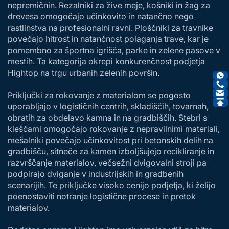
nepremičnin. Rezalniki za žive meje, košniki in žag za
drevesa omogočajo učinkovito in natančno nego
rastlinstva na profesionalni ravni. Ploščniki za travnike
povečajo hitrost in natančnost polaganja trave, kar je
pomembno za športna igrišča, parke in zelene pasove v
mestih. Ta kategorija okrepi konkurenčnost podjetja
Hightop na trgu urbanih zelenih površin.
Priključki za rokovanje z materialom se pogosto
uporabljajo v logističnih centrih, skladiščih, tovarnah,
obratih za obdelavo kamna in na gradbiščih. Stebri s
kleščami omogočajo rokovanje z nepravilnimi materiali,
mešalniki povečajo učinkovitost pri betonskih delih na
gradbišču, sitneče za kamen izboljšujejo recikliranje in
razvrščanje materialov, večsežni dvigovalni stroji pa
podpirajo dviganje v industrijskih in gradbenih
scenarijih. Te priključke visoko cenijo podjetja, ki želijo
poenostaviti notranje logistične procese in pretok
materialov.