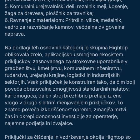
5. Komunalni urejevalniški deli: rezalnik meji, kosenje,
žaga za drevesa, ploščnik za travnike;
6. Ravnanje z materialom: Pritrdilni vilice, mešalnik,
vedro za razvrščanje kamnov, večdelna dvigovalna
naprava.
Na podlagi teh osnovnih kategorij je skupina Hightop
oblikovala zrelo, aplikacijsko usmerjeno ekosistem
priključkov, zasnovanega za strokovne uporabnike v
gradbeništvu, kmetijstvu, komunalnem inženirstvu,
rudarstvu, urejanju krajine, logistiki in industrijskih
sektorjih. Vsak priključek je konstruiran tako, da čim bolj
poveča obratovalne zmogljivosti standardnih natatov,
kar omogoča, da en stroj brezhibno prehaja iz ene
vlogo v drugo s hitrim menjavanjem priključkov. To
znatno poveča izkoriščenost opreme, zmanjša mrtvi
čas in okrepi donosnost investicije za operaterje,
najemne podjetja in izvajalce.
Priključki za čiščenje in vzdrževanje okolja Hightop so