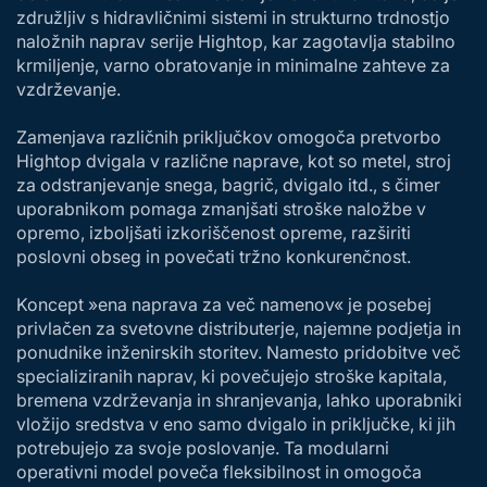
združljiv s hidravličnimi sistemi in strukturno trdnostjo
naložnih naprav serije Hightop, kar zagotavlja stabilno
krmiljenje, varno obratovanje in minimalne zahteve za
vzdrževanje.
Zamenjava različnih priključkov omogoča pretvorbo
Hightop dvigala v različne naprave, kot so metel, stroj
za odstranjevanje snega, bagrič, dvigalo itd., s čimer
uporabnikom pomaga zmanjšati stroške naložbe v
opremo, izboljšati izkoriščenost opreme, razširiti
poslovni obseg in povečati tržno konkurenčnost.
Koncept »ena naprava za več namenov« je posebej
privlačen za svetovne distributerje, najemne podjetja in
ponudnike inženirskih storitev. Namesto pridobitve več
specializiranih naprav, ki povečujejo stroške kapitala,
bremena vzdrževanja in shranjevanja, lahko uporabniki
vložijo sredstva v eno samo dvigalo in priključke, ki jih
potrebujejo za svoje poslovanje. Ta modularni
operativni model poveča fleksibilnost in omogoča