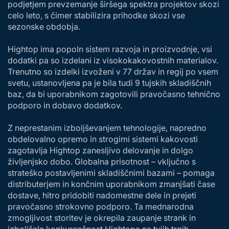
podjetjem prevzemanje širšega spektra projektov skozi
celo leto, s čimer stabilizira prihodke skozi vse
sezonske obdobja.
Hightop ima popoln sistem razvoja in proizvodnje, vsi
dodatki pa so izdelani iz visokokakovostnih materialov.
Trenutno so izdelki izvoženi v 77 držav in regij po vsem
svetu, ustanovljena pa je bila tudi 9 tujskih skladiščnih
baz, da bi uporabnikom zagotovili pravočasno tehnično
podporo in dobavo dodatkov.
Z neprestanim izboljševanjem tehnologije, napredno
obdelovalno opremo in strogimi sistemi kakovosti
zagotavlja Hightop zanesljivo delovanje in dolgo
življenjsko dobo. Globalna prisotnost – vključno s
strateško postavljenimi skladiščnimi bazami – pomaga
distributerjem in končnim uporabnikom zmanjšati čase
dostave, hitro pridobiti nadomestne dele in prejeti
pravočasno strokovno podporo. Ta mednarodna
zmogljivost storitev je okrepila zaupanje strank in
izboljšala konkurenčnost Hightopa na tujih trgih.