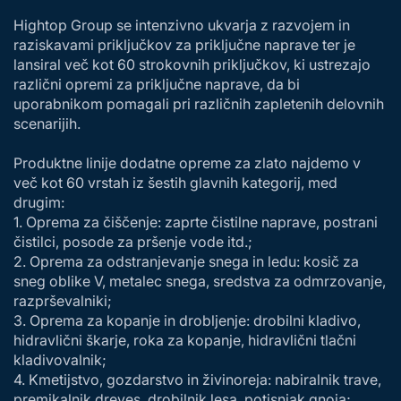
Hightop Group se intenzivno ukvarja z razvojem in
raziskavami priključkov za priključne naprave ter je
lansiral več kot 60 strokovnih priključkov, ki ustrezajo
različni opremi za priključne naprave, da bi
uporabnikom pomagali pri različnih zapletenih delovnih
scenarijih.
Produktne linije dodatne opreme za zlato najdemo v
več kot 60 vrstah iz šestih glavnih kategorij, med
drugim:
1. Oprema za čiščenje: zaprte čistilne naprave, postrani
čistilci, posode za pršenje vode itd.;
2. Oprema za odstranjevanje snega in ledu: kosič za
sneg oblike V, metalec snega, sredstva za odmrzovanje,
razprševalniki;
3. Oprema za kopanje in drobljenje: drobilni kladivo,
hidravlični škarje, roka za kopanje, hidravlični tlačni
kladivovalnik;
4. Kmetijstvo, gozdarstvo in živinoreja: nabiralnik trave,
premikalnik dreves, drobilnik lesa, potisnjak gnoja;