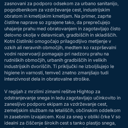
zasnovani za podporo odsekom za urbano sanitanijo,
pogodbenikom za vzdrževanje cest, industrijskim
obratom in kmetijskim kmetijam. Na primer, zaprte
čistilne naprave so zgrajene tako, da preprečujejo
uhajanje prahu med obratovanjem in zagotavljajo čisto
delovno okolje v delavnicah, gradbiščih in skladiščih.
Kotni čistilniki omogočajo prilagodljivo metljenje v
ozkih ali neravnih območjih, medtem ko razprševalni
vodni rezervoarji pomagajo pri nadzoru prahu na
rudniških območjih, urbanih gradbiščih in velikih
industrijskih dvoriščih. Ti priključki ne izboljšujejo le
higiene in varnosti, temveč znatno zmanjšajo tudi
intenzivnost dela in obratovalne stroške.
V regijah z mrzlimi zimami rešitve Hightop za
odstranjevanje snega in ledu zagotavljajo učinkovito in
zanesljivo podporo ekipam za vzdrževanje cest,
zemeljskim službam na letališčih, občinskim oddelkom
in zasebnim izvajalcem. Kosi za sneg v obliki črke V so
idealni za čiščenje širokih cest s tanko plastjo snega,