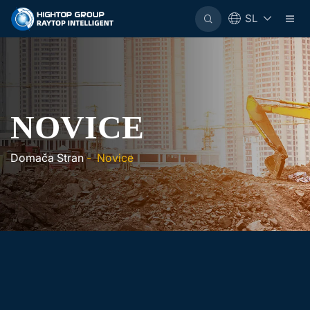
SL
NOVICE
Domača Stran
-
Novice