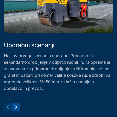
Uporabni scenariji
Naslov prvega scenarija uporabe: Primarno in
P
sekundarno drobljenje v odprtih rudnikih. Ta oprema je
P
zasnovana za primarno drobljenje trdih kamnin, kot so
r
granit in bazalt, pri čemer velike koščke rude zdrobi na
re
agregate velikosti 15–50 mm za lažjo nadaljnjo
p
obdelavo in prevoz.
g