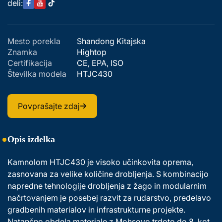
deli:
Mesto porekla
Shandong Kitajska
Znamka
Hightop
Certifikacija
CE, EPA, ISO
Številka modela
HTJC430
Povprašajte zdaj
Opis izdelka
Kamnolom HTJC430 je visoko učinkovita oprema, 
zasnovana za velike količine drobljenja. S kombinacijo 
napredne tehnologije drobljenja z žago in modularnim 
načrtovanjem je posebej razvit za rudarstvo, predelavo 
gradbenih materialov in infrastrukturne projekte. 
Natančno obdela materiale z Mohsovo trdoto do 8, kot 