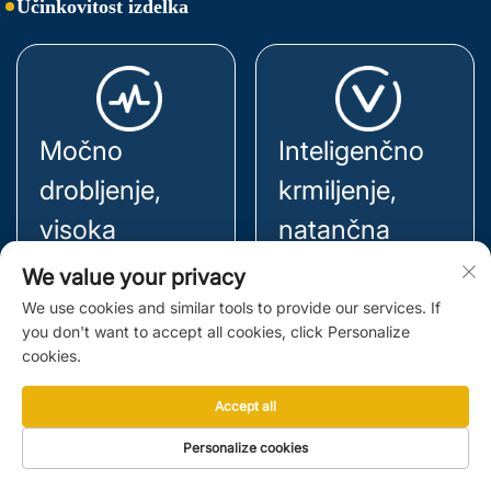
Učinkovitost izdelka
Močno
Inteligenčno
drobljenje,
krmiljenje,
visoka
natančna
učinkovitost in
nastavitev
We value your privacy
Sistem je opremljen z
visoka izdaja
We use cookies and similar tools to provide our services. If
inteligentnim krmilnim
you don't want to accept all cookies, click Personalize
Z največjo tlakom
sistemom na osnovi
cookies.
trdnostjo do 320 MPa
PLC z zaščito pred
in razmerjem
Accept all
preobremenitvijo in
drobljenja 8:1 sistem
hidravlično regulacijo
Personalize cookies
zagotavlja
velikosti izhodnih
proizvodno