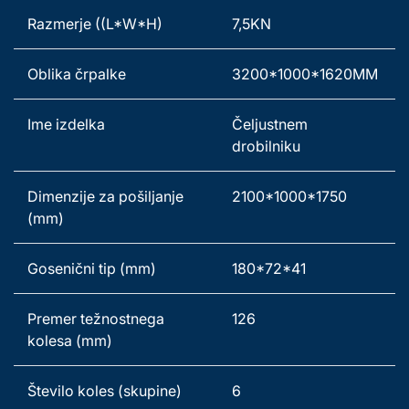
Razmerje ((L*W*H) 
7,5KN 
Oblika črpalke 
3200*1000*1620MM 
Ime izdelka 
Čeljustnem 
drobilniku 
Dimenzije za pošiljanje 
2100*1000*1750
(mm) 
Gosenični tip (mm) 
180*72*41
Premer težnostnega 
126
kolesa (mm) 
Število koles (skupine) 
6