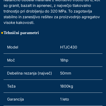
so granit, bazalt in apnenec, z največjo tlakovalno 
trdnostjo pri drobljenju do 320 MPa. To zagotavlja 
stabilno in zanesljivo rešitev za proizvodnjo agregatov 
visoke kakovosti. 
Tehnični parametri
Model 
HTJC430 
Moč 
18hp 
Debelina rezanja (največ) 
50mm 
Teža 
1800kg   
Garancija 
1 leto 