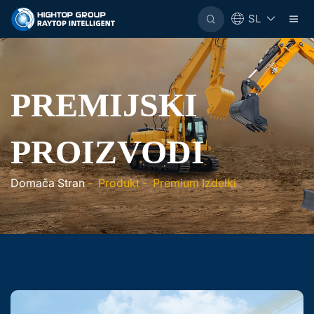
SL
PREMIJSKI
PROIZVODI
Domača Stran
-
Produkt
-
Premium Izdelki