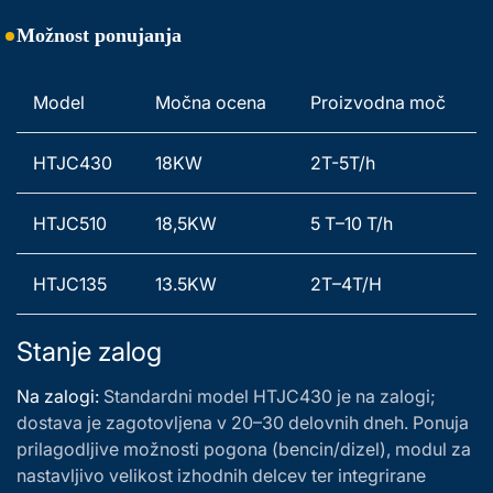
Možnost ponujanja
Model 
Močna ocena 
Proizvodna moč 
HTJC430 
18KW 
2T-5T/h 
HTJC510 
18,5KW 
5 T–10 T/h 
HTJC135 
13.5KW 
2T–4T/H 
Stanje zalog
Na zalogi:
Standardni model HTJC430 je na zalogi;
dostava je zagotovljena v 20–30 delovnih dneh. Ponuja
prilagodljive možnosti pogona (bencin/dizel), modul za
nastavljivo velikost izhodnih delcev ter integrirane