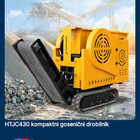
HTJC430 kompaktni gosenični drobilnik