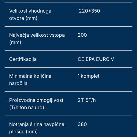
Velikost vhodnega 
 220*350
otvora (mm) 
Največja velikost vstopa 
200
(mm) 
Certifikacija 
CE EPA EURO V 
Minimalna količina 
1 komplet   
naročila 
Proizvodna zmogljivost 
2T-5T/h 
(T/h ton na uro) 
Notranja širina navpične 
380
plošče (mm) 