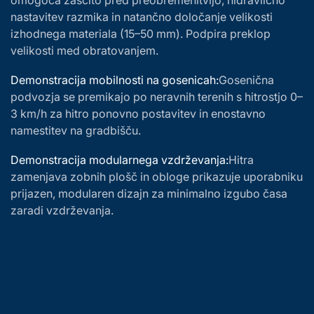
omogoča zaščito pred preobremenitvijo, hidravlično
nastavitev razmika in natančno določanje velikosti
izhodnega materiala (15–50 mm). Podpira preklop
velikosti med obratovanjem.
Demonstracija mobilnosti na gosenicah:
Gosenična
podvozja se premikajo po neravnih terenih s hitrostjo 0–
3 km/h za hitro ponovno postavitev in enostavno
namestitev na gradbišču.
Demonstracija modularnega vzdrževanja:
Hitra
zamenjava zobnih plošč in obloge prikazuje uporabniku
prijazen, modularen dizajn za minimalno izgubo časa
zaradi vzdrževanja.