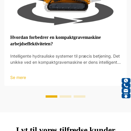
Hvordan forbedrer en kompaktgravemaskine
arbejdseffektiviteten?
Intelligente hydrauliske systemer til præcis betjening. Det
unikke ved en kompaktgravemaskine er dens intelligente
hydrauliske systemer, som giver et nyt niveau af
driftspræcision. Disse systemer er designet til at reagere
Se mere
på operatørens input og foretage justeringer...
Lyt til vores tilfredse kunder