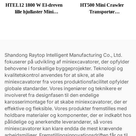
HTEL12 1800 W El-dreven
HT500 Mini Crawler
lille hjullaster Mini
Transportør
forendslaster
Gummiafgrænsere
Dumpere til salg
Shandong Raytop Intelligent Manufacturing Co., Ltd.
fokuserer på udvikling af miniexcavatorer, der opfylder
behovene i forskellige byggeprojekter. Teknologi og
kvalitetskontrol anvendes for at sikre, at alle
miniexcavatorer fra vores produktionsfacilitet opfylder
globale standarder. Vores ingeniører og teknikere er
involveret fra designfasen til den endelige
karosserimontage for at skabe miniexcavatorer, der er
effektive og fleksible. Vores produkter fremstilles med
holdbare materialer og komponenter, der er indkøbt hos
pålidelige og anerkendte leverandører, så vores
miniexcavatorer kan klare endda de mest krævende
arbejdsmiljøer. Fremstillingsinnovationsdriften får os til