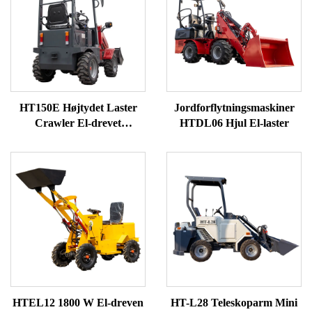
HT150E Højtydet Laster
Jordforflytningsmaskiner
Crawler El-drevet
HTDL06 Hjul El-laster
Forendshjullaster
HTEL12 1800 W El-dreven
HT-L28 Teleskoparm Mini