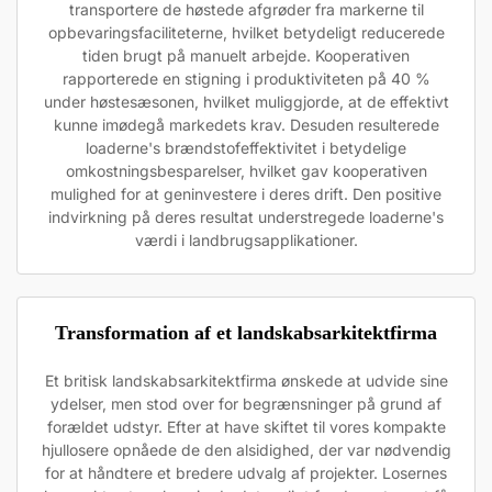
transportere de høstede afgrøder fra markerne til
opbevaringsfaciliteterne, hvilket betydeligt reducerede
tiden brugt på manuelt arbejde. Kooperativen
rapporterede en stigning i produktiviteten på 40 %
under høstesæsonen, hvilket muliggjorde, at de effektivt
kunne imødegå markedets krav. Desuden resulterede
loaderne's brændstofeffektivitet i betydelige
omkostningsbesparelser, hvilket gav kooperativen
mulighed for at geninvestere i deres drift. Den positive
indvirkning på deres resultat understregede loaderne's
værdi i landbrugsapplikationer.
Transformation af et landskabsarkitektfirma
Et britisk landskabsarkitektfirma ønskede at udvide sine
ydelser, men stod over for begrænsninger på grund af
forældet udstyr. Efter at have skiftet til vores kompakte
hjullosere opnåede de den alsidighed, der var nødvendig
for at håndtere et bredere udvalg af projekter. Losernes