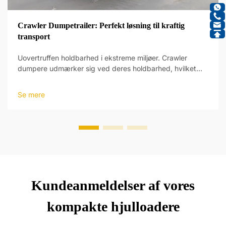
Crawler Dumpetrailer: Perfekt løsning til kraftig
transport
Uovertruffen holdbarhed i ekstreme miljøer. Crawler
dumpere udmærker sig ved deres holdbarhed, hvilket
gør dem perfekte til de hårde forhold. Bygget med
materialer af høj styrke tåler deres robuste krop tunge
Se mere
laster og vanskeligt terræn i mining-, bygge- og
anlægsbranchen.
Kundeanmeldelser af vores
kompakte hjulloadere