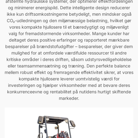
afstemte hydrauliske systemer, der optimerer effektfordelingen
og minimerer energispild. Dette intelligente design reducerer
ikke kun driftsomkostningerne betydeligt, men mindsker også
CO₂-udledningen og den miljømæssige belastning, hvilket gør
vores kompakte hjullosere til et bæredygtigt og miljøvenligt
valg for fremadstormende virksomheder. Mange kunder har
deltaget deres positive erfaringer og rapporteret mærkbare
besparelser på brændstofudgifter – besparelser, der giver dem
mulighed for at omfordele værdifulde ressourcer til andre
kritiske områder i deres driften, såsom udstyrsvedligeholdelse
eller teamsammensætning og træning. Den perfekte balance
mellem robust effekt og fremragende effektivitet sikrer, at vores
kompakte hjullosere leverer uomtvistelig værdi for
investeringen og hjælper virksomheder med at bevare deres
konkurrenceevne og rentabilitet på nutidens hurtigt skiftende
markeder.