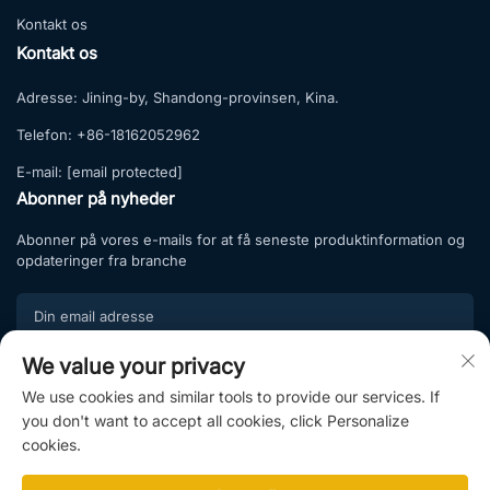
Kontakt os
Kontakt os
Adresse:
Jining-by, Shandong-provinsen, Kina.
Telefon:
+86-18162052962
E-mail:
[email protected]
Abonner på nyheder
Abonner på vores e-mails for at få seneste produktinformation og
opdateringer fra branche
We value your privacy
Tilmeld
We use cookies and similar tools to provide our services. If
Tilmeld dig vores abonnementsliste og nyd eksklusive tilbud samt
you don't want to accept all cookies, click Personalize
professionel rådgivning.
cookies.