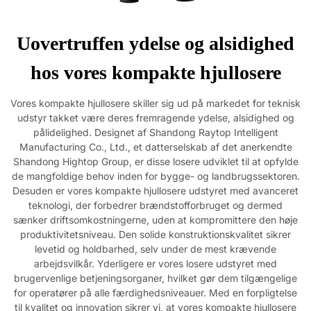
Uovertruffen ydelse og alsidighed
hos vores kompakte hjullosere
Vores kompakte hjullosere skiller sig ud på markedet for teknisk
udstyr takket være deres fremragende ydelse, alsidighed og
pålidelighed. Designet af Shandong Raytop Intelligent
Manufacturing Co., Ltd., et datterselskab af det anerkendte
Shandong Hightop Group, er disse losere udviklet til at opfylde
de mangfoldige behov inden for bygge- og landbrugssektoren.
Desuden er vores kompakte hjullosere udstyret med avanceret
teknologi, der forbedrer brændstofforbruget og dermed
sænker driftsomkostningerne, uden at kompromittere den høje
produktivitetsniveau. Den solide konstruktionskvalitet sikrer
levetid og holdbarhed, selv under de mest krævende
arbejdsvilkår. Yderligere er vores losere udstyret med
brugervenlige betjeningsorganer, hvilket gør dem tilgængelige
for operatører på alle færdighedsniveauer. Med en forpligtelse
til kvalitet og innovation sikrer vi, at vores kompakte hjullosere