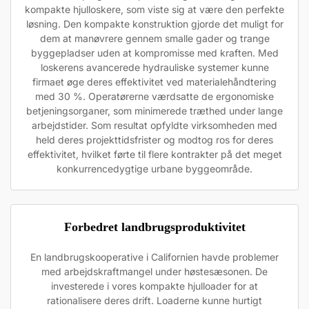
kompakte hjulloskere, som viste sig at være den perfekte
løsning. Den kompakte konstruktion gjorde det muligt for
dem at manøvrere gennem smalle gader og trange
byggepladser uden at kompromisse med kraften. Med
loskerens avancerede hydrauliske systemer kunne
firmaet øge deres effektivitet ved materialehåndtering
med 30 %. Operatørerne værdsatte de ergonomiske
betjeningsorganer, som minimerede træthed under lange
arbejdstider. Som resultat opfyldte virksomheden med
held deres projekttidsfrister og modtog ros for deres
effektivitet, hvilket førte til flere kontrakter på det meget
konkurrencedygtige urbane byggeområde.
Forbedret landbrugsproduktivitet
En landbrugskooperative i Californien havde problemer
med arbejdskraftmangel under høstesæsonen. De
investerede i vores kompakte hjulloader for at
rationalisere deres drift. Loaderne kunne hurtigt