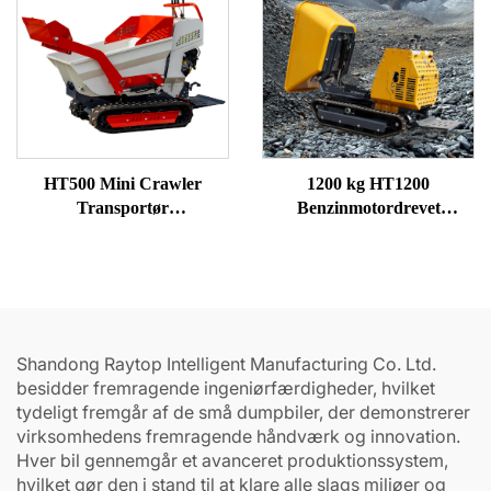
HT500 Mini Crawler
1200 kg HT1200
Transportør
Benzinmotordrevet
Gummiafgrænsere
roterende beholder Mini-
Dumpere til salg
dumper
Shandong Raytop Intelligent Manufacturing Co. Ltd.
besidder fremragende ingeniørfærdigheder, hvilket
tydeligt fremgår af de små dumpbiler, der demonstrerer
virksomhedens fremragende håndværk og innovation.
Hver bil gennemgår et avanceret produktionssystem,
hvilket gør den i stand til at klare alle slags miljøer og