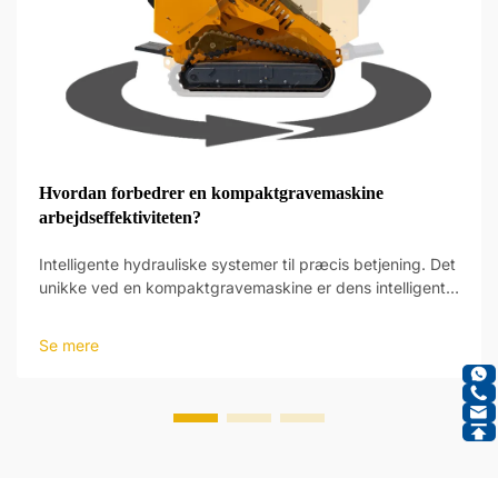
Hvordan forbedrer en kompaktgravemaskine
arbejdseffektiviteten?
Intelligente hydrauliske systemer til præcis betjening. Det
unikke ved en kompaktgravemaskine er dens intelligente
hydrauliske systemer, som giver et nyt niveau af
driftspræcision. Disse systemer er designet til at reagere
Se mere
på operatørens input og foretage justeringer...