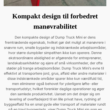
Kompakt design til forbedret
manøvrabilitet
Den kompakte design af Dump Truck Mini er dens
fremtrædende egenskab, hvilket gør det muligt at manøvrere i
snævre rum, smalle bygader og indskrænkede arbejdsområder,
hvor større dumpbiler simpelthen ikke kan operere. Denne
ekstraordinære alsidighed er afgørende for entreprenører,
landskabsarkitekter og ejere af små virksomheder, der ofte
støder på trange arbejdsområder. Dump Truck Mini’s evne til
effektivt at transportere jord, grus, affald eller andre materialer i
disse indskrænkede områder sparer ikke kun værdifuld tid,
men eliminerer også behovet for yderligere løfte- eller
transportudstyr, hvilket forenkler daglige operationer og øger
den samlede produktivitet. Uanset om det drejer sig om
levering af overfladejord til en lille privat have, rydning af
byggeaffald fra en smal gyde eller transport af materialer rundt
på en travl byggeplads, viser Dump Truck Mini sig som en