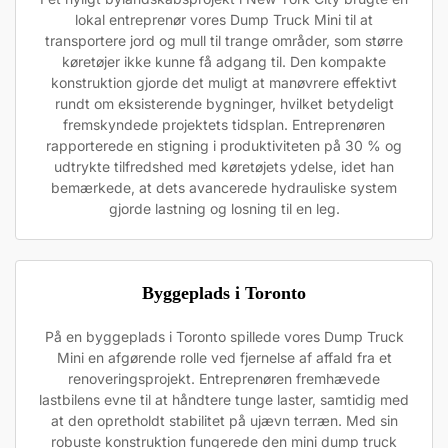
lokal entreprenør vores Dump Truck Mini til at
transportere jord og mull til trange områder, som større
køretøjer ikke kunne få adgang til. Den kompakte
konstruktion gjorde det muligt at manøvrere effektivt
rundt om eksisterende bygninger, hvilket betydeligt
fremskyndede projektets tidsplan. Entreprenøren
rapporterede en stigning i produktiviteten på 30 % og
udtrykte tilfredshed med køretøjets ydelse, idet han
bemærkede, at dets avancerede hydrauliske system
gjorde lastning og losning til en leg.
Byggeplads i Toronto
På en byggeplads i Toronto spillede vores Dump Truck
Mini en afgørende rolle ved fjernelse af affald fra et
renoveringsprojekt. Entreprenøren fremhævede
lastbilens evne til at håndtere tunge laster, samtidig med
at den opretholdt stabilitet på ujævn terræn. Med sin
robuste konstruktion fungerede den mini dump truck