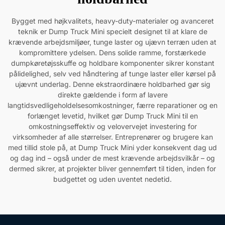
Bygget med højkvalitets, heavy-duty-materialer og avanceret
teknik er Dump Truck Mini specielt designet til at klare de
krævende arbejdsmiljøer, tunge laster og ujævn terræn uden at
kompromittere ydelsen. Dens solide ramme, forstærkede
dumpkøretøjsskuffe og holdbare komponenter sikrer konstant
pålidelighed, selv ved håndtering af tunge laster eller kørsel på
ujævnt underlag. Denne ekstraordinære holdbarhed gør sig
direkte gældende i form af lavere
langtidsvedligeholdelsesomkostninger, færre reparationer og en
forlænget levetid, hvilket gør Dump Truck Mini til en
omkostningseffektiv og velovervejet investering for
virksomheder af alle størrelser. Entreprenører og brugere kan
med tillid stole på, at Dump Truck Mini yder konsekvent dag ud
og dag ind – også under de mest krævende arbejdsvilkår – og
dermed sikrer, at projekter bliver gennemført til tiden, inden for
budgettet og uden uventet nedetid.