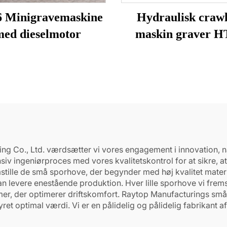
 Minigravemaskine
Hydraulisk crawl
ed dieselmotor
maskin graver H
Mini-graver til s
g Co., Ltd. værdsætter vi vores engagement i innovation, når
iv ingeniørproces med vores kvalitetskontrol for at sikre, at
mstille de små sporhove, der begynder med høj kvalitet materi
n levere enestående produktion. Hver lille sporhove vi frems
mer, der optimerer driftskomfort. Raytop Manufacturings små
tyret optimal værdi. Vi er en pålidelig og pålidelig fabrik