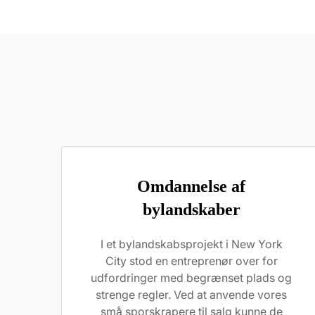
Omdannelse af
bylandskaber
I et bylandskabsprojekt i New York
City stod en entreprenør over for
udfordringer med begrænset plads og
strenge regler. Ved at anvende vores
små sporskrapere til salg kunne de