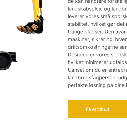
de kan håndtere forskell
landskabspleje og landbr
leverer vores små spors
stabilitet, hvilket gør de
trange pladser. Den avanc
maskiner, sikrer høj bræn
driftsomkostningerne sam
Desuden er vores sporskra
hvilket minimerer udfald
Uanset om du er entrepre
landbrugsfagperson, udgø
perfekte løsning på dine 
Få et tilbud