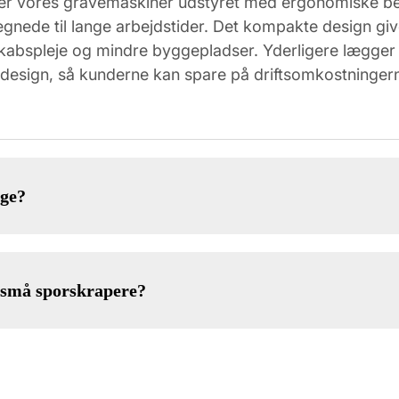
 er vores gravemaskiner udstyret med ergonomiske be
gnede til lange arbejdstider. Det kompakte design gi
dskabspleje og mindre byggepladser. Yderligere lægger
 design, så kunderne kan spare på driftsomkostningern
ige?
s små sporskrapere?