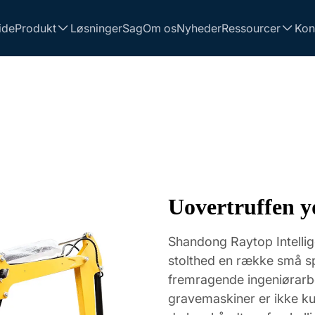
ide
Produkt
Løsninger
Sag
Om os
Nyheder
Ressourcer
Kon
Uovertruffen yd
Shandong Raytop Intellig
stolthed en række små sp
fremragende ingeniørarb
gravemaskiner er ikke kun