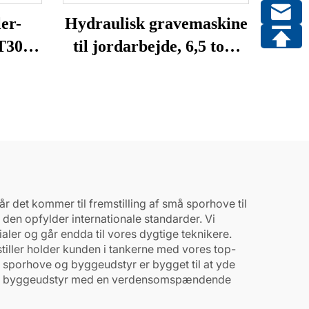
er-
Hydraulisk gravemaskine
T30
til jordarbejde, 6,5 tons
alg
gravegraver
 det kommer til fremstilling af små sporhove til
 den opfylder internationale standarder. Vi
aler og går endda til vores dygtige teknikere.
tiller holder kunden i tankerne med vores top-
 sporhove og byggeudstyr er bygget til at yde
ant af byggeudstyr med en verdensomspændende