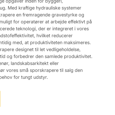
ige opgaver inden for byggeri,
ug. Med kraftige hydrauliske systemer
krapere en fremragende gravestyrke og
t muligt for operatører at arbejde effektivt på
erede teknologi, der er integreret i vores
dstofeffektivitet, hvilket reducerer
tidig med, at produktiviteten maksimeres.
pere designet til let vedligeholdelse,
stid og forbedrer den samlede produktivitet.
nør, landskabsarkitekt eller
r vores små sporskrapere til salg den
behov for tungt udstyr.