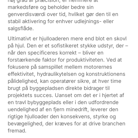
høj grad af præcision, er nemmere at
markedsføre og beholder bedre sin
genverdisværdi over tid, hvilket gør den til en
stabil aktivering for enhver udlejnings- eller
salgsflåde.
Ultimativt er hjulloaderen mere end blot en skovl
på hjul. Den er et sofistikeret stykke udstyr, der –
når den specificeres korrekt – bliver en
forstærkende faktor for produktiviteten. Ved at
fokusere på samspillet mellem motorernes
effektivitet, hydraulikytelsen og konstruktionens
pålidelighed, kan operatører sikre, at hver time
brugt på byggepladsen direkte bidrager til
projektets succes. Uanset om det er i hjertet af
en travl bybyggeplads eller i den udfordrende
uendelighed af en fjern minedrift, leverer den
rigtige hjulloader den konsekvens, styrke og
bevægelighed, der kræves for at drive branchen
fremad.