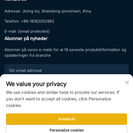
Adresse:
Jining-by, Shandong-provinsen, Kina.
Telefon:
+86-18162052962
E-mail:
[email protected]
Abonner på nyheder
Abonner på vores e-mails for at få seneste produktinformation og
opdateringer fra branche
We value your privacy
Tilmeld
We use cookies and similar tools to provide our services. If
Tilmeld dig vores abonnementsliste og nyd eksklusive tilbud samt
you don't want to accept all cookies, click Personalize
professionel rådgivning.
cookies.
Accept all
Copyright © 2025 af Shandong Hightop Group & Shandong Raytop
Personalize cookies
Intelligent Manufacturing Co., Ltd. |
Privatlivspolitik