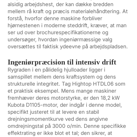
alsidig arbejdshest, der kan dække bredden
mellem rå kraft og præcis materialehåndtering. At
forstå, hvorfor denne maskine forbliver
hjørnestenen i moderne steddrift, kræver, at man
ser ud over brochurespecifikationerne og
undersøger, hvordan ingeniørmæssige valg
oversættes til faktisk ydeevne på arbejdspladsen.
Ingeniørpræcision til intensiv drift
Rygraden i en pålidelig hjulloader ligger i
samspillet mellem dens kraftsystem og dens
strukturelle integritet. Tag Hightop HTDL06 som
et praktisk eksempel. Mens mange maskiner
fremhæver deres motorstyrke, er den 18,2 kW
Kubota D1105-motor, der indgår i denne model,
specifikt justeret til at levere en stabil
drejningsmomentkurve ved dens angivne
omdrejningstal på 3000 o/min. Denne specifikke
effektrating er ikke blot et tal; den sikrer, at