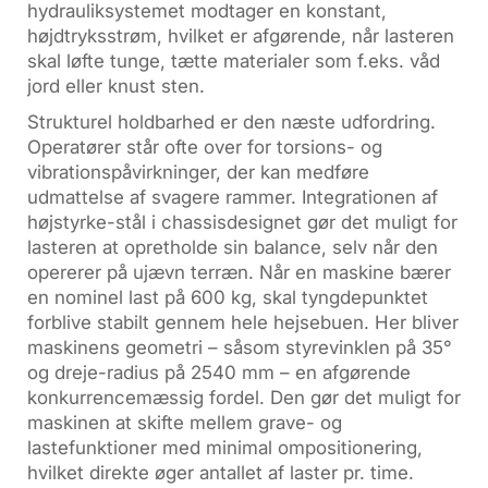
hydrauliksystemet modtager en konstant,
højdtryksstrøm, hvilket er afgørende, når lasteren
skal løfte tunge, tætte materialer som f.eks. våd
jord eller knust sten.
Strukturel holdbarhed er den næste udfordring.
Operatører står ofte over for torsions- og
vibrationspåvirkninger, der kan medføre
udmattelse af svagere rammer. Integrationen af
højstyrke-stål i chassisdesignet gør det muligt for
lasteren at opretholde sin balance, selv når den
opererer på ujævn terræn. Når en maskine bærer
en nominel last på 600 kg, skal tyngdepunktet
forblive stabilt gennem hele hejsebuen. Her bliver
maskinens geometri – såsom styrevinklen på 35°
og dreje-radius på 2540 mm – en afgørende
konkurrencemæssig fordel. Den gør det muligt for
maskinen at skifte mellem grave- og
lastefunktioner med minimal ompositionering,
hvilket direkte øger antallet af laster pr. time.