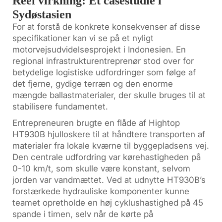
Reel virkning: Et casestudie i
Sydøstasien
For at forstå de konkrete konsekvenser af disse
specifikationer kan vi se på et nyligt
motorvejsudvidelsesprojekt i Indonesien. En
regional infrastrukturentreprenør stod over for
betydelige logistiske udfordringer som følge af
det fjerne, gydige terræn og den enorme
mængde ballastmaterialer, der skulle bruges til at
stabilisere fundamentet.
Entrepreneuren brugte en flåde af Hightop
HT930B hjulloskere til at håndtere transporten af
materialer fra lokale kværne til byggepladsens vej.
Den centrale udfordring var kørehastigheden på
0-10 km/t, som skulle være konstant, selvom
jorden var vandmættet. Ved at udnytte HT930B’s
forstærkede hydrauliske komponenter kunne
teamet opretholde en høj cyklushastighed på 45
spande i timen, selv når de kørte på