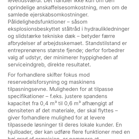
levetidsværdi. Det handler ikke kun om den
oprindelige anskaffelsesomkostning, men om de
samlede ejerskabsomkostninger.
Pålidelighedsfunktioner – såsom
eksplosionsbeskyttet ståltråd i hydraulikledninger
og slidstærke tekniske dæk – betyder færre
afbrydelser af arbejdsskemaet. Standstilstand er
entreprenørens største fjende; derfor forbedrer
valg af udstyr, der minimerer hyppigheden af
serviceindgreb, direkte resultatet.
For forhandlere skifter fokus mod
reservedelsforsyning og maskinens
tilpasningsevne. Muligheden for at tilpasse
specifikationer – f.eks. justere spandens
kapacitet fra 0,4 m³ til 0,6 m³ afhængigt af
densiteten af det materiale, der skal flyttes –
giver forhandlere mulighed for at levere
tilpassede løsninger til deres lokale kunder. En
hjulloader, der kan udføre flere funktioner med en