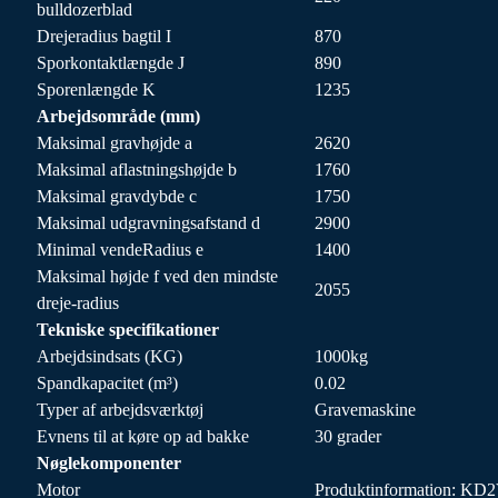
bulldozerblad
Drejeradius bagtil I
870
Sporkontaktlængde J
890
Sporenlængde K
1235
Arbejdsområde (mm)
Maksimal gravhøjde a
2620
Maksimal aflastningshøjde b
1760
Maksimal gravdybde c
1750
Maksimal udgravningsafstand d
2900
Minimal vendeRadius e
1400
Maksimal højde f ved den mindste
2055
dreje-radius
Tekniske specifikationer
Arbejdsindsats (KG)
1000kg
Spandkapacitet (m³)
0.02
Typer af arbejdsværktøj
Gravemaskine
Evnens til at køre op ad bakke
30 grader
Nøglekomponenter
Motor
Produktinformation: KD