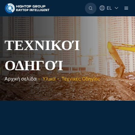
EL
ΤΕΧΝΙΚΟΊ
ΟΔΗΓΟΊ
Αρχική σελίδα
-
Υλικά
-
Τεχνικές Οδηγίες