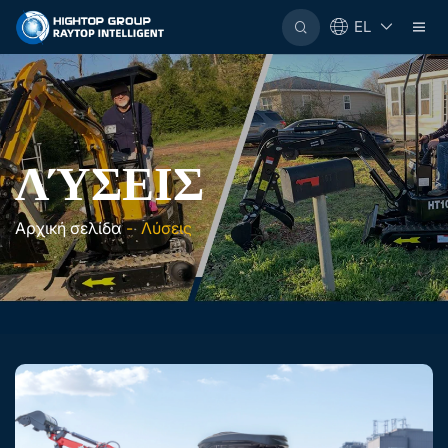
EL
ΛΎΣΕΙΣ
Αρχική σελίδα
-
Λύσεις