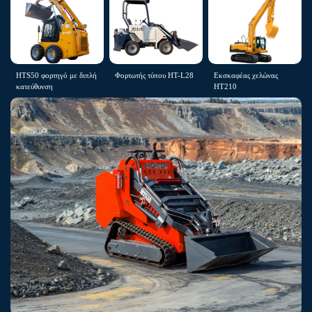
HTS50 φορτηγό με διπλή
Φορτωτής τύπου HT-L28
Εκσκαφέας χελώνας
κατεύθυνση
HT210