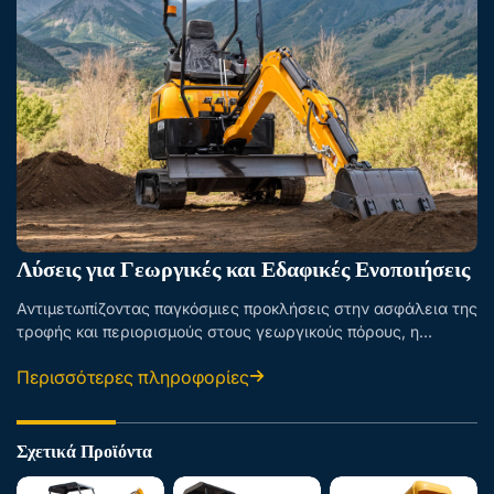
Λύσεις για Γεωργικές και Εδαφικές Ενοποιήσεις
Αντιμετωπίζοντας παγκόσμιες προκλήσεις στην ασφάλεια της
τροφής και περιορισμούς στους γεωργικούς πόρους, η
σύγχρονη γεωργία χρειάζεται επειγόντως να αυξήσει την
Περισσότερες πληροφορίες
παραγωγικότητα της γης μέσω μηχανικών και έξυπνων
λύσεων. Παρέχουμε επαγγελματικό μηχανολογικό εξοπλισμό
για αγρο...
Σχετικά Προϊόντα