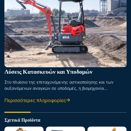
Λύσεις Κατασκευών και Υποδομών
Στο πλαίσιο της επιταχυνόμενης αστικοποίησης και των
αυξανόμενων αναγκών σε υποδομές, η βιομηχανία
κατασκευών αντιμετωπίζει προκλήσεις στη βελτίωση της
Περισσότερες πληροφορίες
αποδοτικότητας και τη διασφάλιση της ποιότητας των έργων.
Παρέχουμε ολοκληρωμένα υψηλής απόδοσης μηχανήματα και
πρακτικές λύσεις για υψηλή...
Σχετικά Προϊόντα