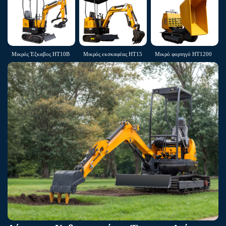
Μικρός Έξκαβος HT10B
Μικρός εκσκαφέας HT15
Μικρό φορτηγό HT1200