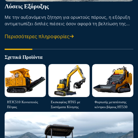
Λύσεις Εξόρυξης
Με την αυξανόμενη ζήτηση για ορυκτούς πόρους, η εξόρυξη
αντιμετωπίζει διπλές πιέσεις όσον αφορά τη βελτίωση της
αποδοτικότητας και τη διαχείριση της ασφάλειας. Παρέχουμε
Περισσότερες πληροφορίες
εξοπλισμό εκσκαφών και μεταφορών υψηλής αντοχής και
ανθεκτικό για ανοιχτού τύπου και υπόγεια ορυχεία. Δια...
Σχετικά Προϊόντα
HTJC510 Κονιοποιός
Εκσκαφέας HT65 με
Φορτωτής μετατόπισης
Πέτρας
Συστήματα Κίνησης
κέντρου βάρους HT530