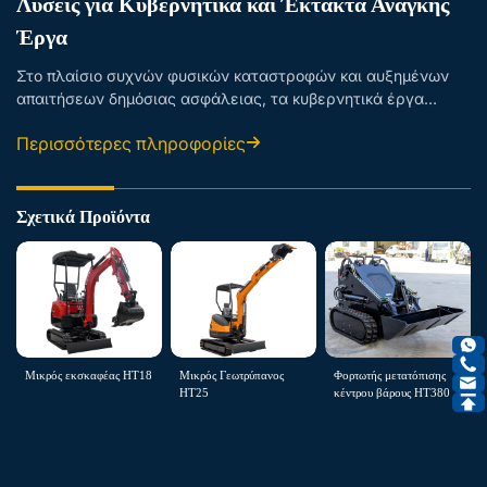
Λύσεις για Κυβερνητικά και Έκτακτα Ανάγκης
Έργα
Στο πλαίσιο συχνών φυσικών καταστροφών και αυξημένων
απαιτήσεων δημόσιας ασφάλειας, τα κυβερνητικά έργα
έκτακτης ανάγκης απαιτούν ικανότητες γρήγορης αντίδρασης
Περισσότερες πληροφορίες
και αξιόπιστη υποστήριξη εξοπλισμού. Παρέχουμε ειδικούς
συμπλέγματα εξοπλισμού και συστήματα γρήγορης
υποστήριξης...
Σχετικά Προϊόντα
Μικρός εκσκαφέας HT18
Μικρός Γεωτρύπανος
Φορτωτής μετατόπισης
HT25
κέντρου βάρους HT380