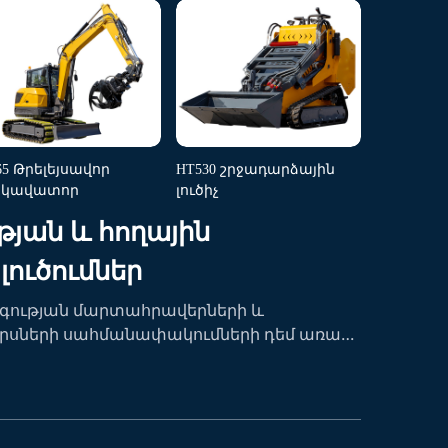
65 Թրելեյսավոր
HT530 շրջադարձային
սկավատոր
լուծիչ
թյան և հողային
լուծումներ
նգության մարտահրավերների և
րսների սահմանափակումների դեմ առաջ
գյուղատնտեսությունը սեղմ կերպով
ահատկացիայի արտադրողականությունը՝
իա և ինտելեկտուալ լուծումներ: Մենք
սնագիտական ինժեներական