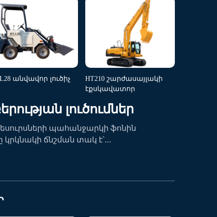
-L28 անվավոր լուծիչ
HT210 շարժասայլակի
էքսկավատոր
րության լուծումներ
եսուրսների պահանջարկի ֆոնին
ը կրկնակի ճնշման տակ է՝
րձրացման և անվտանգության
ից: Մենք առաջարկում ենք բարձր
տորգետնյա հանքերի համար: Թո...
Ր