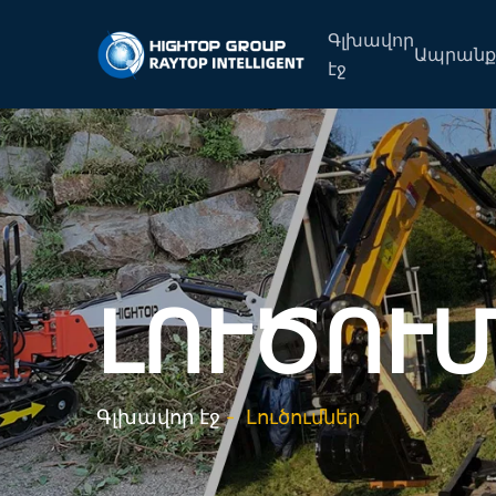
Գլխավոր
Ապրանք
էջ
ԼՈՒԾՈՒ
Գլխավոր էջ
-
Լուծումներ