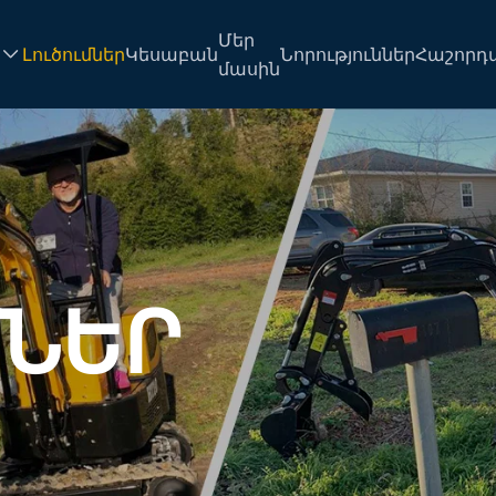
Մեր
Լուծումներ
Կեսաբան
Նորություններ
Հաշորդա
մասին
ՄՆԵՐ