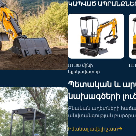
սարքավորումներ գյուղատ
ԿԱՊՎԱԾ ԱՊՐԱՆՔՆԵ
HT10B մինի
HT
եքսկավատոր
Պետական և ար
նախագծերի լուծ
Բնական աղետների հաճ
անվտանգության բարձրա
պետական արտկարգ իրավ
Իմանալ ավելի շատ
արագ արձագանքման հնար