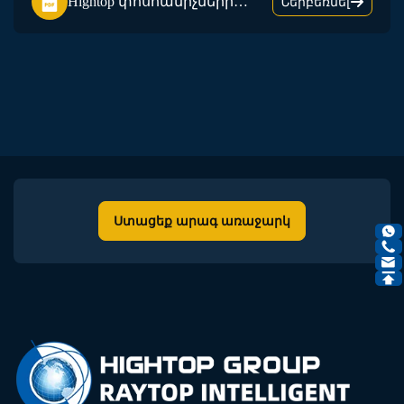
Hightop փոսհանիչների
Ներբեռնել
պարագների կատալոգ
Ստացեք արագ առաջարկ