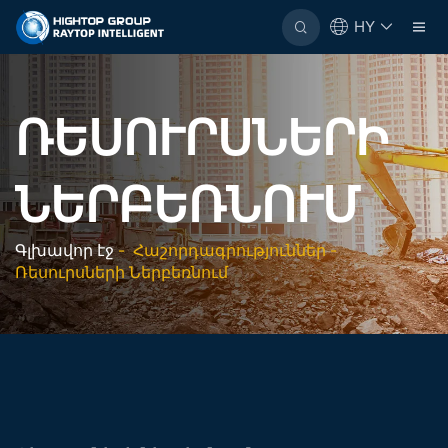
HY
ՌԵՍՈՒՐՍՆԵՐԻ
ՆԵՐԲԵՌՆՈՒՄ
Գլխավոր էջ
-
Հաշորդագրություններ
-
Ռեսուրսների Ներբեռնում