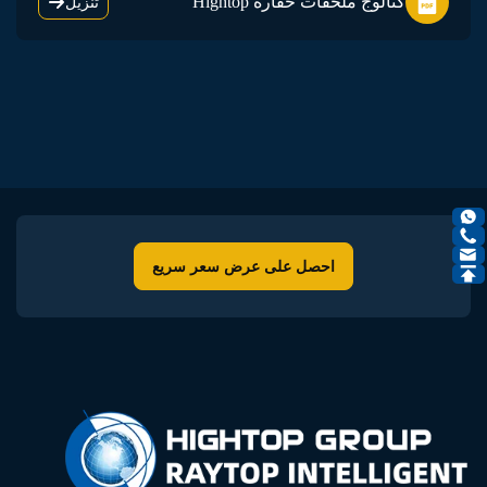
كتالوج ملحقات حفارة Hightop
تنزيل
احصل على عرض سعر سريع