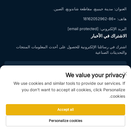
العنوان:
مدينة جينينغ، مقاطعة شاندونغ، الصين.
هاتف:
+86-18162052962
البريد الإلكتروني:
[email protected]
الاشتراك في الأخبار
اشترك في رسائلنا الإلكترونية للحصول على أحدث المعلومات المنتجات
والتحديثات الصناعية
We value your privacy
الاشتراك
We use cookies and similar tools to provide our services. If
you don't want to accept all cookies, click Personalize
انضم إلى قائمة الاشتراكات لدينا واستمتع بعروض حصرية ونصائح احترافية.
cookies.
Accept all
حقوق الطبع والنشر © 2025 بواسطة شاندونغ هاي توب جروب وشاندونغ راي توب
Personalize cookies
للتصنيع الذكي المحدودة. |
سياسة الخصوصية