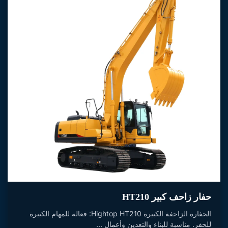
حفار زاحف كبير HT210
الحفارة الزاحفة الكبيرة Hightop HT210: فعالة للمهام الكبيرة
للحفر. مناسبة للبناء والتعدين وأعمال ...