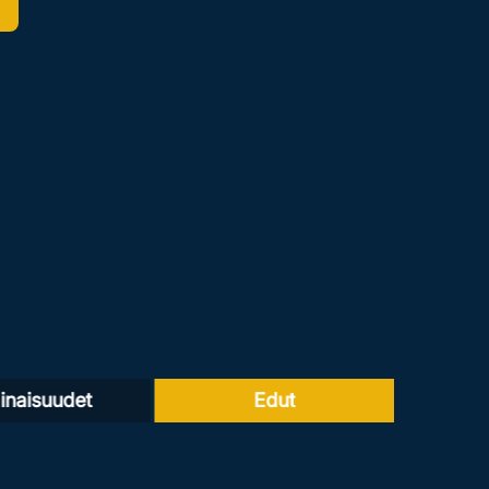
naisuudet
Edut