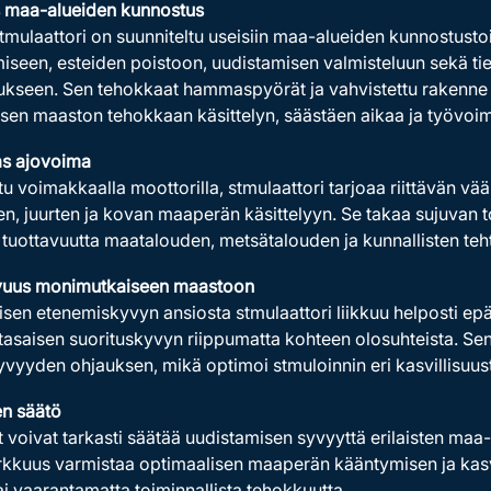
 maa-alueiden kunnostus
mulaattori on suunniteltu useisiin maa-alueiden kunnostust
iseen, esteiden poistoon, uudistamisen valmisteluun sekä ti
kseen. Sen tehokkaat hammaspyörät ja vahvistettu rakenne m
sen maaston tehokkaan käsittelyn, säästäen aikaa ja työvoi
s ajovoima
tu voimakkaalla moottorilla, stmulaattori tarjoaa riittävän 
n, juurten ja kovan maaperän käsittelyyn. Se takaa sujuvan t
tuottavuutta maatalouden, metsätalouden ja kunnallisten teht
vuus monimutkaiseen maastoon
sen etenemiskyvyn ansiosta stmulaattori liikkuu helposti epätasa
 tasaisen suorituskyvyn riippumatta kohteen olosuhteista. Se
yvyyden ohjauksen, mikä optimoi stmuloinnin eri kasvillisuust
n säätö
t voivat tarkasti säätää uudistamisen syvyyttä erilaisten maa
kkuus varmistaa optimaalisen maaperän kääntymisen ja kasvi
tai vaarantamatta toiminnallista tehokkuutta.