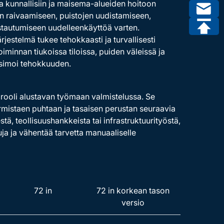
a kunnallisiin ja maisema-alueiden hoitoon
en raivaamiseen, puistojen uudistamiseen,
stautumiseen uudelleenkäyttöä varten.
rjestelmä tukee tehokkaasti ja turvallisesti
minnan tiukoissa tiloissa, puiden väleissä ja
ksimoi tehokkuuden.
rooli alustavan työmaan valmistelussa. Se
armistaen puhtaan ja tasaisen perustan seuraavia
tä, teollisuushankkeista tai infrastruktuurityöstä,
ja ja vähentää tarvetta manuaaliselle
72 in
72 in korkean tason
versio