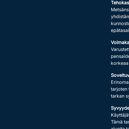
Tehokas
Metsänst
yhdistäm
kunnostu
epätasai
Voimaka
Varustet
pensaide
korkeaa 
Soveltu
Erinomai
tarjoten
tarkan s
Syvyyde
Käyttäjä
Tämä tar
alueita 