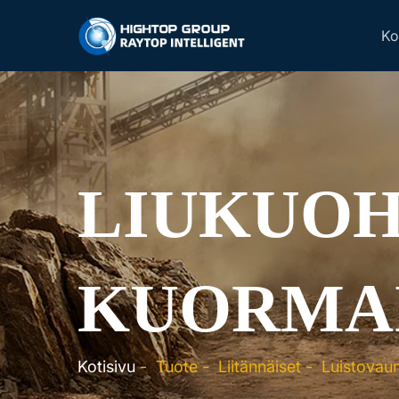
Ko
LIUKUOH
KUORMA
Kotisivu
-
Tuote
-
Liitännäiset
-
Luistovaun