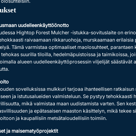
 olosuhteisiin.
lukset
usmaan uudelleenkäyttöönotto
dessa Hightop Forest Mulcher -istukka-sovituslaite on erin
ehokkaasti raivaamaan rikkaruohoja, murskaamaan erilaisia p
elyä. Tämä varmistaa optimaaliset maolosuhteet, parantaen k
n tehokas suurilla tiloilla, hedelmäpuistoissa ja taimikoissa, j
imalla alueen uudelleenkäyttöprosessin viljelijät säästävät 
utta.
oito
ouden sovelluksissa mulkkuri tarjoaa ihanteellisen ratkais
seen ja istutusalueiden valmisteluun. Se pystyy tehokkaasti h
illisuutta, mikä valmistaa maan uudistamista varten. Sen kest
asvillisuuden ja epätasaisen maaston käsittelyn, mikä tekee 
itoon ja kaupallisiin metsätaloudellisiin toimiin.
set ja maisematyöprojektit