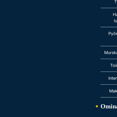
T
H
l
Pyö
Mursk
Toi
Inte
Mak
Omina