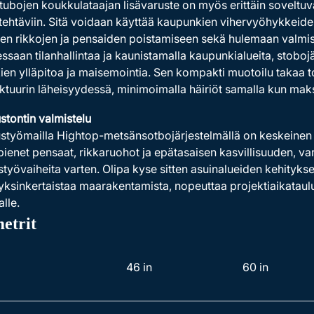
ubojen koukkulataajan lisävaruste on myös erittäin soveltuv
in tehtäviin. Sitä voidaan käyttää kaupunkien vihervyöhykkeid
ien rikkojen ja pensaiden poistamiseen sekä hulemaan valmi
ssaan tilanhallintaa ja kaunistamalla kaupunkialueita, stobojä
en ylläpitoa ja maisemointia. Sen kompakti muotoilu takaa toi
uktuurin läheisyydessä, minimoimalla häiriöt samalla kun ma
tontin valmistelu
työmailla Hightop-metsänsotbojärjestelmällä on keskeinen 
pienet pensaat, rikkaruohot ja epätasaisen kasvillisuuden, v
työvaiheita varten. Olipa kyse sitten asuinalueiden kehitykses
yksinkertaistaa maarakentamista, nopeuttaa projektiaikataulu
lle.
etrit
46 in
60 in