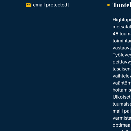
Tuote
[email protected]
Hightopi
metsätal
46 tuuma
toiminta
vastaava
Työlevey
peittävy
tasaisen
vaihtele
vääntömo
hoitamis
Ulkoiset
tuumais
malli pa
varmista
optimaal