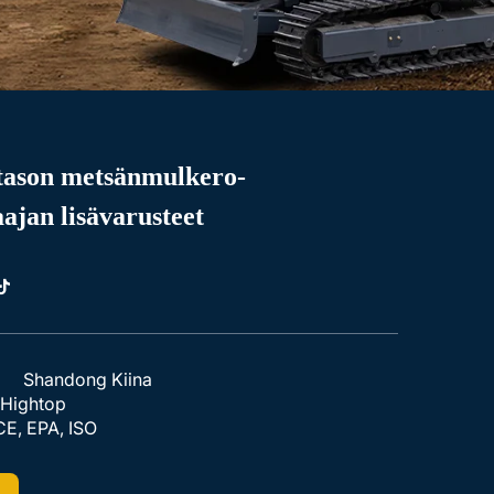
tason metsänmulkero-
aajan lisävarusteet
a
Shandong Kiina
Hightop
CE, EPA, ISO