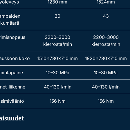
yöleveys
1230 mm
1524mm
ampaiden
30
43
ukumäärä
rimisnopeus
2200–3000
2200–3000
kierrosta/min
kierrosta/min
auskoon koko
1510x780x710 mm
1820x780x710 mm
mintapaine
10–30 MPa
10–30 MPa
rnet-liikenne
40–130 l/min
40–130 l/min
simivääntö
156 Nm
156 Nm
isuudet