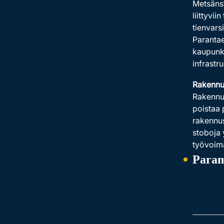
Metsänst
liittyvi
tienvars
Parantae
kaupunki
infrastr
Rakennus
Rakennus
poistaa 
rakennus
stoboja 
työvoima
Param