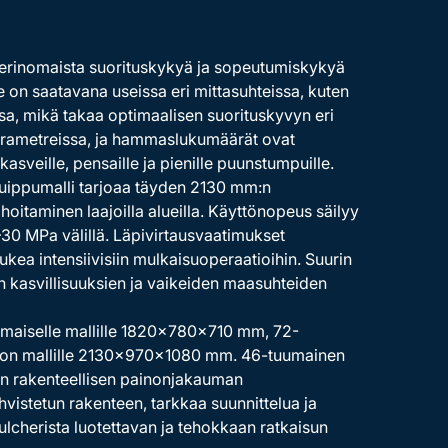
 erinomaista suorituskykyä ja sopeutumiskykyä
e on saatavana useissa eri mittasuhteissa, kuten
a, mikä takaa optimaalisen suorituskyvyn eri
parametreissa, ja hammaslukumäärät ovat
sveille, pensaille ja pienille puunstumpuille.
huippumalli tarjoaa täyden 2130 mm:n
oitaminen laajoilla alueilla. Käyttönopeus säilyy
–30 MPa välillä. Läpivirtausvaatimukset
ukea intensiivisiin mulkaisuoperaatioihin. Suurin
 kasvillisuuksien ja vaikeiden maasuhteiden
umaiselle mallille 1820×780×710 mm, 72-
ason mallille 2130×970×1080 mm. 46-tuumainen
sen rakenteellisen painonjakauman
stetun rakenteen, tarkkaa suunnittelua ja
lcherista luotettavan ja tehokkaan ratkaisun