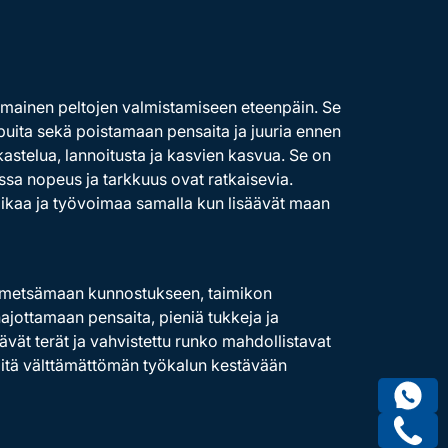
omainen peltojen valmistamiseen eteenpäin. Se
uita sekä poistamaan pensaita ja juuria ennen
astelua, lannoitusta ja kasvien kasvua. Se on
oissa nopeus ja tarkkuus ovat ratkaisevia.
aikaa ja työvoimaa samalla kun lisäävät maan
un metsämaan kunnostukseen, taimikon
ajottamaan pensaita, pieniä tukkeja ja
ävät terät ja vahvistettu runko mahdollistavat
siitä välttämättömän työkalun kestävään