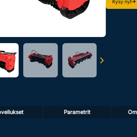
Kysy nyt
vellukset
Parametrit
Omi