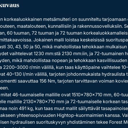
kuvaus
n korkealuokkainen metsämulteri on suunniteltu tarjoamaan
outeen, maatalouteen, kunnallisiin ja rakennussovelluksiin. S
n, 60 tuuman, 72 tuuman ja 72 tuuman korkealuokkamalleiss
mittakaavoissa. Jokainen malli loistaa keskeisissä suoritus
sti 30, 43, 50 ja 50, mikä mahdollistaa tehokkaan mulkaisun ka
det vaihtelevat 1230 mm:stä 2130 mm:iin, ja 72-tuumainen 
yden, mikä mahdollistaa nopean ja tehokkaan kasvillisuuden h
a 2200–3000 r/min välillä, kun taas käyttöpaine vaihtelee 10
vat 40–130 l/min välillä, tarjoten johdonmukaista hydraulista t
mentti saavuttaa 156 Nm, tarjoten tarvittavan voiman kovien
een.
 mitat 46-tuumaiselle mallille ovat 1510×780×710 mm, 60-tu
elle mallille 2130×780×710 mm ja 72-tuumaiselle korkean t
inaa noin 491 kg, kun taas muut mallit säilyttävät tasapainoi
akseen yhteensopivuuden Hightop-kuormaimien kanssa. Vahvi
isen hydraulisen suorituskyvyn yhdistäminen tekee Forest Mu