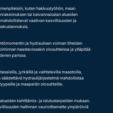
oimenpiteisiin, kuten hakkuutyöhön, maan
enrakennuksen tai kaivannaisalan alueiden
ahdollistavat vaativan kasvillisuuden ja
makustannuksia.
vääntömomentin ja hydraulisen voiman tiheiden
oiminnan haastavissakin olosuhteissa ja ylläpitää
ävien parissa.
isilla, jyrkäillä ja vaihtelevilla maastoilla,
n säädettävä hydraulijärjestelmä mahdollistaa
yypeille ja maaperän olosuhteille.
-alueiden kehittämis- ja istutustarpeiden mukaan.
llisuuden hallinnan vaurioittamatta ympäröiviä