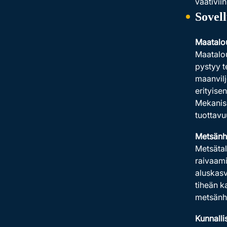
vaativiin
Sovel
Maatalo
Maatalou
pystyy t
maanvilj
erityise
Mekaniso
tuottavu
Metsänh
Metsätal
raivaami
aluskasv
tiheän k
metsänho
Kunnalli