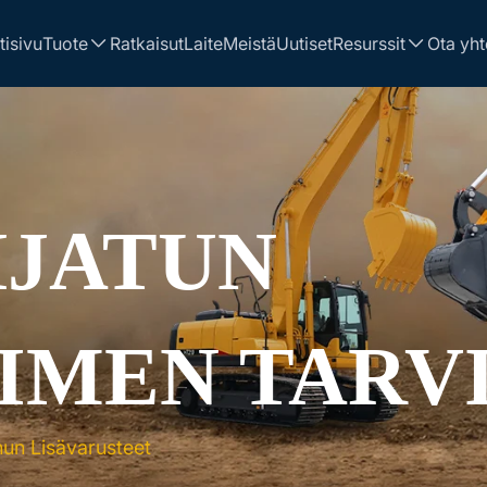
tisivu
Tuote
Ratkaisut
Laite
Meistä
Uutiset
Resurssit
Ota yht
JATUN
IMEN TARV
un Lisävarusteet