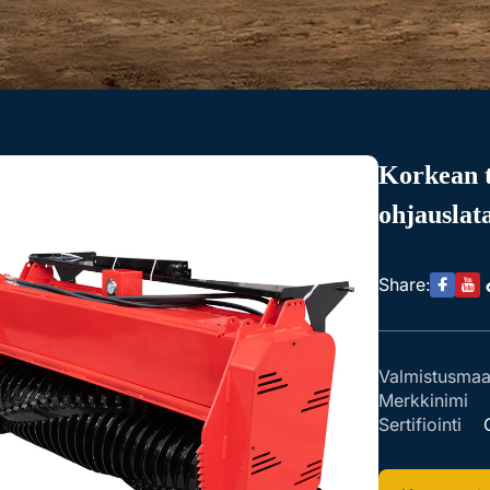
Korkean 
ohjauslat
Share:
Valmistusma
Merkkinimi
Sertifiointi