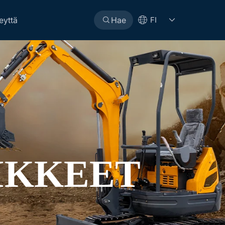
eyttä
Hae
FI
IKKEET