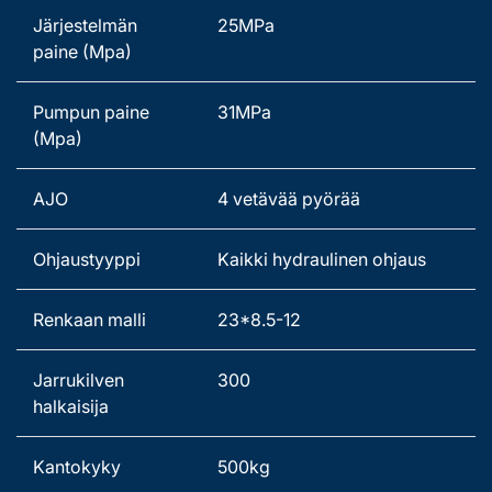
Järjestelmän 
25MPa 
paine (Mpa) 
Pumpun paine 
31MPa 
(Mpa) 
AJO 
4 vetävää pyörää 
Ohjaustyyppi 
Kaikki hydraulinen ohjaus 
Renkaan malli   
23*8.5-12
Jarrukilven 
300
halkaisija 
Kantokyky 
500kg 