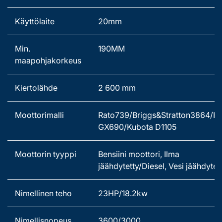
Käyttölaite 
20mm   
Min. 
190MM   
maapohjakorkeus 
Kiertolähde 
2 600 mm 
Moottorimalli   
Rato739/Briggs&Stratton3864/H
GX690/Kubota D1105 
Moottorin tyyppi   
Bensiini moottori, Ilma 
jäähdytetty/Diesel, Vesi jäähdytett
Nimellinen teho 
23HP/18.2kw 
Nimellisnopeus 
3600/3000