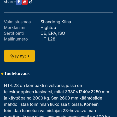
share:
Valmistusmaa
Shandong Kiina
Merkkinimi
Hightop
Sertifiointi
CE, EPA, ISO
Mallinumero
HT-L28.
Kysy nyt
Tuotekuvaus
HT-L28 on kompakti nivelvarsi, jossa on 
teleskooppinen käsivarsi, mitat 3380×1240×2250 mm 
ja käyttöpaino 2000 kg. Sen 2600 mm kääntösäde 
mahdollistaa toiminnan tiukoissa tiloissa. Koneen 
toimittaa tunnetun valmistajan 23-hevosvoiman 
moottori, ja sen nimellinen nostokapasiteetti on 800 kg 