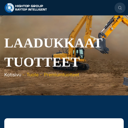
LAADUKKAAT
TUOTTEET
Kotisivu
-
Tuote
-
Premiumtuotteet