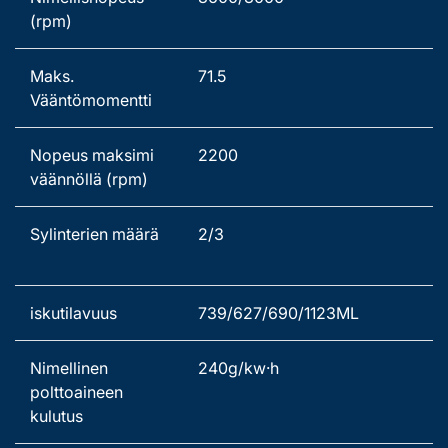
(rpm) 
Maks. 
71.5
Vääntömomentti 
Nopeus maksimi 
2200
väännöllä (rpm) 
Sylinterien määrä  
2/3
iskutilavuus   
739/627/690/1123ML 
Nimellinen 
240g/kw·h 
polttoaineen 
kulutus 