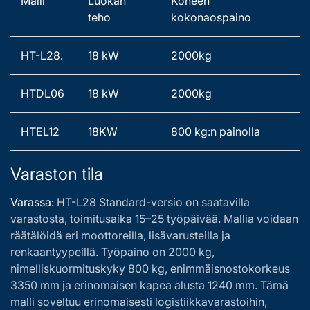
Malli 
Luokan 
Koneen 
teho 
kokonaospaino 
HT-L28. 
18 kW 
2000kg   
HTDL06 
18 kW 
2000kg   
HTEL12 
18KW 
800 kg:n painolla 
Varaston tila
Varassa:
HT-L28 Standard-versio on saatavilla
varastosta, toimitusaika 15–25 työpäivää. Mallia voidaan
räätälöidä eri moottoreilla, lisävarusteilla ja
renkaantyypeillä. Työpaino on 2000 kg,
nimelliskuormituskyky 800 kg, enimmäisnostokorkeus
3350 mm ja erinomaisen kapea alusta 1240 mm. Tämä
malli soveltuu erinomaisesti logistiikkavarastoihin,