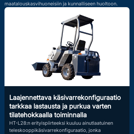
maatalouskasvihuoneisiin ja kunnalliseen huoltoon.
Laajennettava käsivarrekonfiguraatio
tarkkaa lastausta ja purkua varten
tilatehokkaalla toiminnalla
HT-L28:n erityispiirteeksi kuuluu ainutlaatuinen
teleskooppikäsivarrekonfiguraatio, jonka