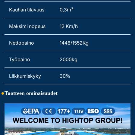
Kauhan tilavuus 
0,3m³   
Maksimi nopeus 
12 Km/h 
Nettopaino   
1446/1552Kg 
Työpaino   
2000kg   
Liikkumiskyky 
30%
Tuotteen ominaisuudet