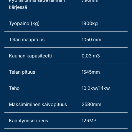
Pyörähtämis säde hännän 
790mm   
kärjessä 
Työpaino (kg) 
1800kg   
Telan maapituus 
1050 mm 
Kauhan kapasiteetti   
0,03 m3 
Telan pituus 
1545mm 
Teho 
10.2kw/14kw 
Maksimiminen kaivopituus 
2580mm 
Kääntymisnopeus   
12RMP 