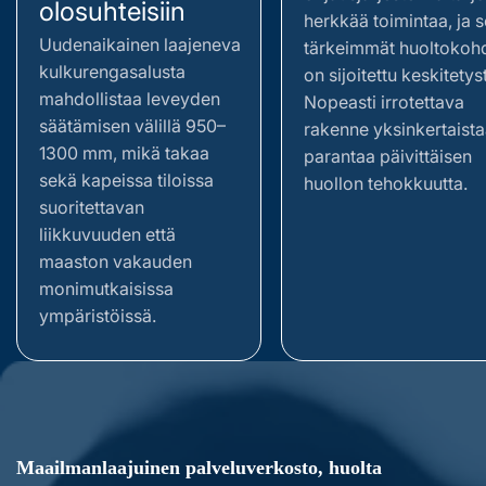
olosuhteisiin
herkkää toimintaa, ja 
Uudenaikainen laajeneva
tärkeimmät huoltokoh
kulkurengasalusta
on sijoitettu keskitetyst
mahdollistaa leveyden
Nopeasti irrotettava
säätämisen välillä 950–
rakenne yksinkertaista
1300 mm, mikä takaa
parantaa päivittäisen
sekä kapeissa tiloissa
huollon tehokkuutta.
suoritettavan
liikkuvuuden että
maaston vakauden
monimutkaisissa
ympäristöissä.
Maailmanlaajuinen palveluverkosto, huolta