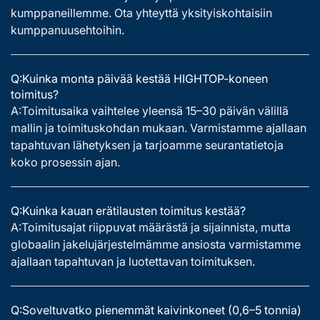
kumppaneillemme. Ota yhteyttä yksityiskohtaisiin
kumppanuusehtoihin.
Q:Kuinka monta päivää kestää HIGHTOP-koneen
toimitus?
A:Toimitusaika vaihtelee yleensä 15–30 päivän välillä
mallin ja toimituskohdan mukaan. Varmistamme ajallaan
tapahtuvan lähetyksen ja tarjoamme seurantatietoja
koko prosessin ajan.
Q:Kuinka kauan erätilausten toimitus kestää?
A:Toimitusajat riippuvat määrästä ja sijainnista, mutta
globaalin jakelujärjestelmämme ansiosta varmistamme
ajallaan tapahtuvan ja luotettavan toimituksen.
Q:Soveltuvatko pienemmät kaivinkoneet (0,6–5 tonnia)