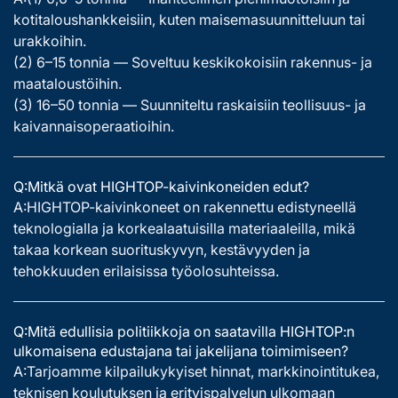
kotitaloushankkeisiin, kuten maisemasuunnitteluun tai
urakkoihin.
(2) 6–15 tonnia — Soveltuu keskikokoisiin rakennus- ja
maataloustöihin.
(3) 16–50 tonnia — Suunniteltu raskaisiin teollisuus- ja
kaivannaisoperaatioihin.
Q:Mitkä ovat HIGHTOP-kaivinkoneiden edut?
A:HIGHTOP-kaivinkoneet on rakennettu edistyneellä
teknologialla ja korkealaatuisilla materiaaleilla, mikä
takaa korkean suorituskyvyn, kestävyyden ja
tehokkuuden erilaisissa työolosuhteissa.
Q:Mitä edullisia politiikkoja on saatavilla HIGHTOP:n
ulkomaisena edustajana tai jakelijana toimimiseen?
A:Tarjoamme kilpailukykyiset hinnat, markkinointitukea,
teknisen koulutuksen ja erityispalvelun ulkomaan