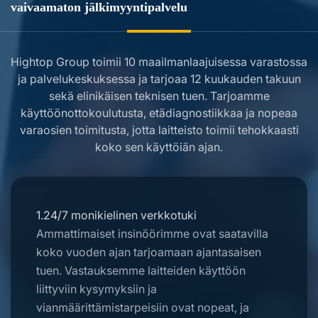
vaivaamaton jälkimyyntipalvelu
Hightop Group toimii 10 maailmanlaajuisessa varastossa
ja palvelukeskuksessa ja tarjoaa 12 kuukauden takuun
sekä elinikäisen teknisen tuen. Tarjoamme
käyttöönottokoulutusta, etädiagnostiikkaa ja nopeaa
varaosien toimitusta, jotta laitteisto toimii tehokkaasti
koko sen käyttöiän ajan.
1.24/7 monikielinen verkkotuki
Ammattimaiset insinöörimme ovat saatavilla
koko vuoden ajan tarjoamaan ajantasaisen
tuen. Vastauksemme laitteiden käyttöön
liittyviin kysymyksiin ja
vianmäärittämistarpeisiin ovat nopeat, ja