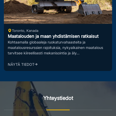
Ruotsi
Julkisen sektorin ja hätäprojektien ratkaisut
Luonnonkatastrofien yleistymisen ja julkisen turvallisuuden
tiukentuvien vaatimusten keskellä julkisen sektorin
hätäprojektit tarvitsevat nopeaa va...
NÄYTÄ TIEDOT
Yhteystiedot