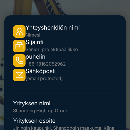
Yhteyshenkilön nimi
Nimesi
Sijainti
Seniori projektipäällikkö
puhelin
+86-18162052962
Sähköposti
[email protected]
Yrityksen nimi
Shandong Hightop Group
Yrityksen osoite
Jiningin kaupunki, Shandongin maakunta, Kiina