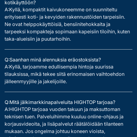
kotikäyttöön?
A:Kyllä, kompaktit kaivukoneemme on suunniteltu
erityisesti koti- ja kevyiden rakennustöiden tarpeisiin.
Ne ovat helppokäyttöisiä, bensiinitehokkaita ja
tarpeeksi kompakteja sopimaan kapeisiin tiloihin, kuten
taka-alueisiin ja puutarhoihin.
Q:Saanhan minä alennuksia eräostoksista?
A:Kyllä, tarjoamme edullisempia hintoja suurissa
tilauksissa, mikä tekee siitä erinomaisen vaihtoehdon
jälleenmyyjille ja jakelijoille.
Q:Mitä jälkimarkkinapalveluita HIGHTOP tarjoaa?
A:HIGHTOP tarjoaa vuoden takuun ja maksuttoman
teknisen tuen. Palveluihimme kuuluu online-ohjaus ja
korjausvideoita, ja lisäpalvelut räätälöidään tilanteen
mukaan. Jos ongelma johtuu koneen vioista,