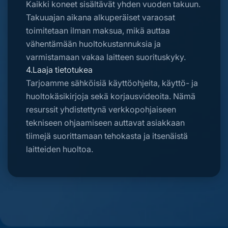
Kaikki koneet sisältävät yhden vuoden takuun.
Takuuajan aikana alkuperäiset varaosat
toimitetaan ilman maksua, mikä auttaa
vähentämään huoltokustannuksia ja
varmistamaan vakaa laitteen suorituskyky.
4.Laaja tietotukea
Tarjoamme sähköisiä käyttöohjeita, käyttö- ja
huoltokäsikirjoja sekä korjausvideoita. Nämä
resurssit yhdistettynä verkkopohjaiseen
tekniseen ohjaamiseen auttavat asiakkaan
tiimejä suorittamaan tehokasta ja itsenäistä
laitteiden huoltoa.