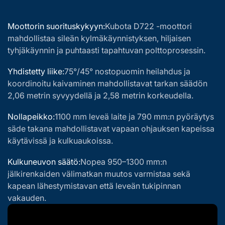
Moottorin suorituskykyyn:
Kubota D722 -moottori
mahdollistaa sileän kylmäkäynnistyksen, hiljaisen
tyhjäkäynnin ja puhtaasti tapahtuvan polttoprosessin.
Yhdistetty liike:
75°/45° nostopuomin heilahdus ja
koordinoitu kaivaminen mahdollistavat tarkan säädön
2,06 metrin syvyydellä ja 2,58 metrin korkeudella.
Nollapeikko:
1100 mm leveä laite ja 790 mm:n pyöräytys
säde takana mahdollistavat vapaan ohjauksen kapeissa
käytävissä ja kulkuaukoissa.
Kulkuneuvon säätö:
Nopea 950–1300 mm:n
jälkirenkaiden välimatkan muutos varmistaa sekä
kapean lähestymistavan että leveän tukipinnan
vakauden.