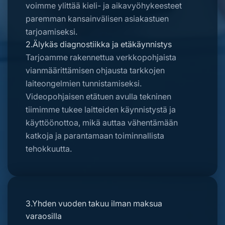
voimme ylittää kieli- ja aikavyöhykeesteet
paremman kansainvälisen asiakastuen
tarjoamiseksi.
2.Älykäs diagnostiikka ja etäkäynnistys
Tarjoamme rakennettua verkkopohjaista
vianmäärittämisen ohjausta tarkkojen
laiteongelmien tunnistamiseksi.
Videopohjaisen etätuen avulla tekninen
tiimimme tukee laitteiden käynnistystä ja
käyttöönottoa, mikä auttaa vähentämään
katkoja ja parantamaan toiminnallista
tehokkuutta.
3.Yhden vuoden takuu ilman maksua
varaosilla