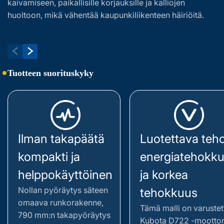
kaivamiseen, paikallisille korjauksille ja kalliojen
ma
huoltoon, mikä vähentää kaupunkiliikenteen häiriöitä.
l
Tuotteen suorituskyky
Ilman takapäätä
Luotettava teho
kompakti ja
energiatehokk
helppokäyttöinen
ja korkea
Nollan pyöräytys säteen
tehokkuus
omaava runkorakenne,
Tämä malli on varustet
790 mm:n takapyöräytys
Kubota D722 -moottori