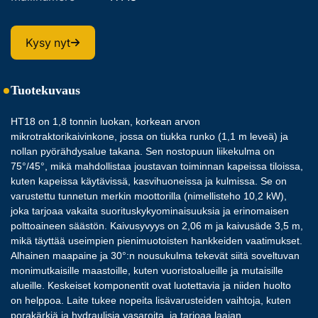
Kysy nyt
Tuotekuvaus
HT18 on 1,8 tonnin luokan, korkean arvon 
mikrotraktorikaivinkone, jossa on tiukka runko (1,1 m leveä) ja 
nollan pyörähdysalue takana. Sen nostopuun liikekulma on 
75°/45°, mikä mahdollistaa joustavan toiminnan kapeissa tiloissa, 
kuten kapeissa käytävissä, kasvihuoneissa ja kulmissa. Se on 
varustettu tunnetun merkin moottorilla (nimellisteho 10,2 kW), 
joka tarjoaa vakaita suorituskykyominaisuuksia ja erinomaisen 
polttoaineen säästön. Kaivusyvyys on 2,06 m ja kaivusäde 3,5 m, 
mikä täyttää useimpien pienimuotoisten hankkeiden vaatimukset. 
Alhainen maapaine ja 30°:n nousukulma tekevät siitä soveltuvan 
monimutkaisille maastoille, kuten vuoristoalueille ja mutaisille 
alueille. Keskeiset komponentit ovat luotettavia ja niiden huolto 
on helppoa. Laite tukee nopeita lisävarusteiden vaihtoja, kuten 
porakärkiä ja hydraulisia vasaroita, ja tarjoaa laajan 