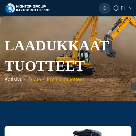
FI
LAADUKKAAT
TUOTTEET
Kotisivu
-
Tuote
-
Premiumtuotteet