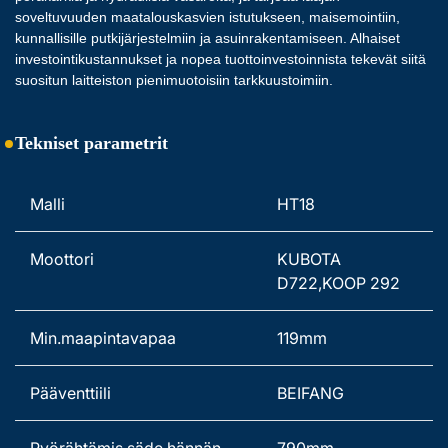
soveltuvuuden maatalouskasvien istutukseen, maisemointiin, 
kunnallisille putkijärjestelmiin ja asuinrakentamiseen. Alhaiset 
investointikustannukset ja nopea tuottoinvestoinnista tekevät siitä 
suositun laitteiston pienimuotoisiin tarkkuustoimiin. 
Tekniset parametrit
Malli 
HT18 
Moottori 
KUBOTA 
D722,KOOP 292 
Min.maapintavapaa 
119mm 
Pääventtiili 
BEIFANG 