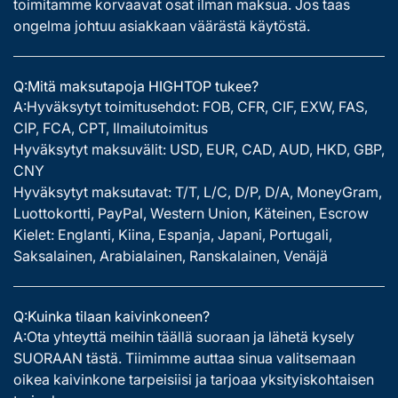
toimitamme korvaavat osat ilman maksua. Jos taas
ongelma johtuu asiakkaan väärästä käytöstä.
Q:Mitä maksutapoja HIGHTOP tukee?
A:Hyväksytyt toimitusehdot: FOB, CFR, CIF, EXW, FAS,
CIP, FCA, CPT, Ilmailutoimitus
Hyväksytyt maksuvälit: USD, EUR, CAD, AUD, HKD, GBP,
CNY
Hyväksytyt maksutavat: T/T, L/C, D/P, D/A, MoneyGram,
Luottokortti, PayPal, Western Union, Käteinen, Escrow
Kielet: Englanti, Kiina, Espanja, Japani, Portugali,
Saksalainen, Arabialainen, Ranskalainen, Venäjä
Q:Kuinka tilaan kaivinkoneen?
A:Ota yhteyttä meihin täällä suoraan ja lähetä kysely
SUORAAN tästä. Tiimimme auttaa sinua valitsemaan
oikea kaivinkone tarpeisiisi ja tarjoaa yksityiskohtaisen