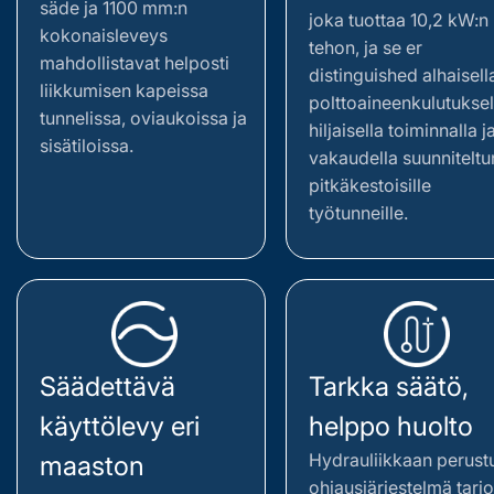
säde ja 1100 mm:n
joka tuottaa 10,2 kW:n
kokonaisleveys
tehon, ja se er
mahdollistavat helposti
distinguished alhaisell
liikkumisen kapeissa
polttoaineenkulutuksel
tunnelissa, oviaukoissa ja
hiljaisella toiminnalla j
sisätiloissa.
vakaudella suunniteltu
pitkäkestoisille
työtunneille.
Säädettävä
Tarkka säätö,
käyttölevy eri
helppo huolto
Hydrauliikkaan perust
maaston
ohjausjärjestelmä tarj