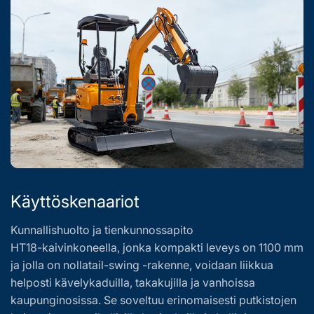
Käyttöskenaariot
Kunnallishuolto ja tienkunnossapito
Si
HT18-kaivinkoneella, jonka kompakti leveys on 1100 mm
Tä
ja jolla on nollatail-swing -rakenne, voidaan liikkua
ku
helposti kävelykaduilla, takakujilla ja vanhoissa
se
kaupunginosissa. Se soveltuu erinomaisesti putkistojen
S