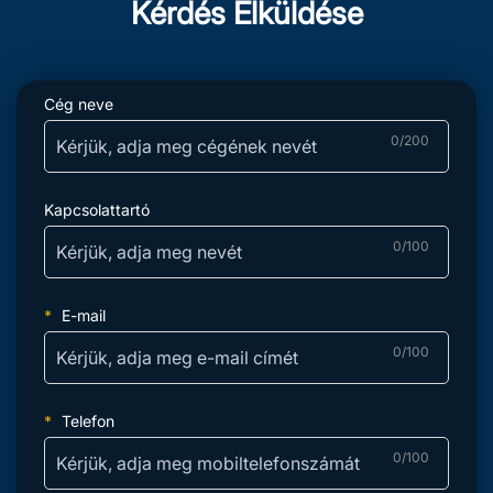
Kérdés Elküldése
Cég neve
0/200
Kapcsolattartó
0/100
E-mail
0/100
Telefon
0/100