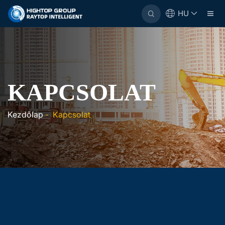
HU
KAPCSOLAT
Kezdőlap
-
Kapcsolat