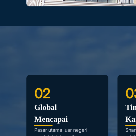
02
0
an
Global
Tim
Mencapai
Ka
5,
Pasar utama luar negeri
Shan