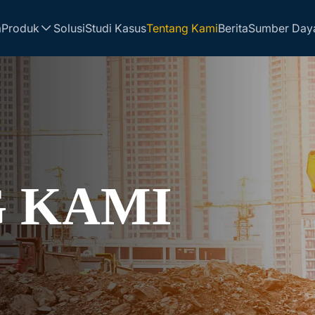
a
Produk
Solusi
Studi Kasus
Tentang Kami
Berita
Sumber Day
 KAMI