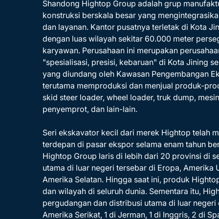
Shandong Hightop Group adalah grup manufaktu
konstruksi berskala besar yang mengintegrasikan 
dan layanan. Kantor pusatnya terletak di Kota Ji
dengan luas wilayah sekitar 60.000 meter perseg
karyawan. Perusahaan ini merupakan perusaha
"spesialisasi, presisi, kebaruan" di Kota Jining
yang diundang oleh Kawasan Pengembangan Ek
terutama memproduksi dan menjual produk-produ
skid steer loader, wheel loader, truk dump, mes
penyemprot, dan lain-lain.
Seri ekskavator kecil dari merek Hightop telah
terdepan di pasar ekspor selama enam tahun ber
Hightop Group laris di lebih dari 20 provinsi di 
utama di luar negeri tersebar di Eropa, Amerika 
Amerika Selatan. Hingga saat ini, produk Highto
dan wilayah di seluruh dunia. Sementara itu, Hig
pergudangan dan distribusi utama di luar negeri 
Amerika Serikat, 1 di Jerman, 1 di Inggris, 2 di Sp