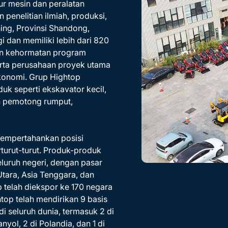
r mesin dan peralatan
penelitian ilmiah, produksi,
ning, Provinsi Shandong,
i dan memiliki lebih dari 820
an kehormatan program
 serta perusahaan proyek utama
onomi. Grup Hightop
k seperti ekskavator kecil,
in pemotong rumput,
 mempertahankan posisi
turut-turut. Produk-produk
seluruh negeri, dengan pasar
Utara, Asia Tenggara, dan
p telah diekspor ke 170 negara
htop telah mendirikan 9 basis
di seluruh dunia, termasuk 2 di
anyol, 2 di Polandia, dan 1 di