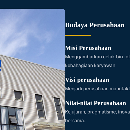
Budaya Perusahaan
Misi Perusahaan
Menggambarkan cetak biru gl
kebahagiaan karyawan
Visi perusahaan
Menjadi perusahaan manufaktu
Nilai-nilai Perusahaan
Kejujuran, pragmatisme, inov
bersama.