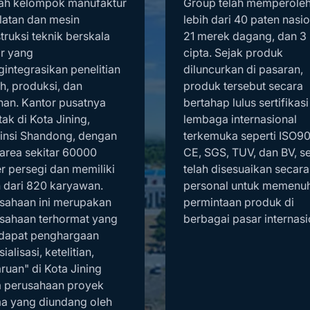
ah kelompok manufaktur
Group telah memperole
latan dan mesin
lebih dari 40 paten nasio
truksi teknik berskala
21 merek dagang, dan 3
r yang
cipta. Sejak produk
integrasikan penelitian
diluncurkan di pasaran,
ah, produksi, dan
produk tersebut secara
nan. Kantor pusatnya
bertahap lulus sertifikasi
tak di Kota Jining,
lembaga internasional
insi Shandong, dengan
terkemuka seperti ISO90
 area sekitar 60000
CE, SGS, TUV, dan BV, se
r persegi dan memiliki
telah disesuaikan secara
h dari 820 karyawan.
personal untuk memenuh
sahaan ini merupakan
permintaan produk di
sahaan terhormat yang
berbagai pasar internasi
dapat penghargaan
ialisasi, ketelitian,
ruan" di Kota Jining
a perusahaan proyek
a yang diundang oleh