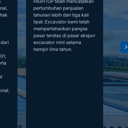
h
HIGHTOP telah mencatatkan
pro
nal,
pertumbuhan penjualan
ters
 hak
tahunan lebih dari tiga kali
Utar
lipat. Excavator kami telah
Ame
mempertahankan pangsa
ini,
pasar teratas di pasar ekspor
die
 dari
excavator mini selama
wila
hampir lima tahun.
Seme
01,
men
rta
per
luar
i
ter
Seri
onal.
Ingg
Pola
Saud