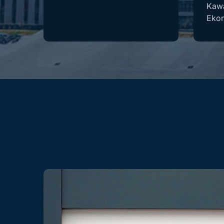
Kaw
Ekon