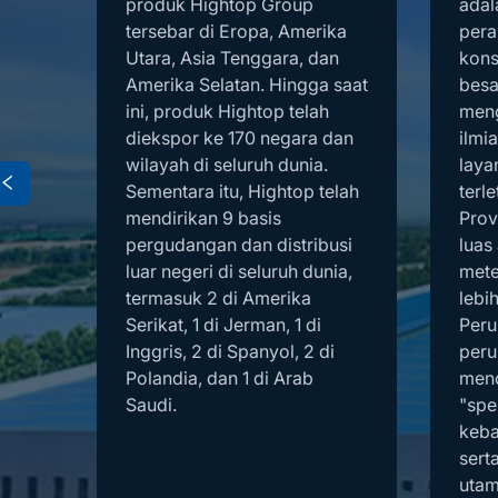
kan
produk Hightop Group
adal
tersebar di Eropa, Amerika
pera
li
Utara, Asia Tenggara, dan
kons
ah
Amerika Selatan. Hingga saat
besa
a
ini, produk Hightop telah
meng
kspor
diekspor ke 170 negara dan
ilmi
wilayah di seluruh dunia.
laya
Sementara itu, Hightop telah
terle
mendirikan 9 basis
Prov
pergudangan dan distribusi
luas
luar negeri di seluruh dunia,
mete
termasuk 2 di Amerika
lebi
Serikat, 1 di Jerman, 1 di
Peru
Inggris, 2 di Spanyol, 2 di
peru
Polandia, dan 1 di Arab
men
Saudi.
"spes
keba
sert
utam