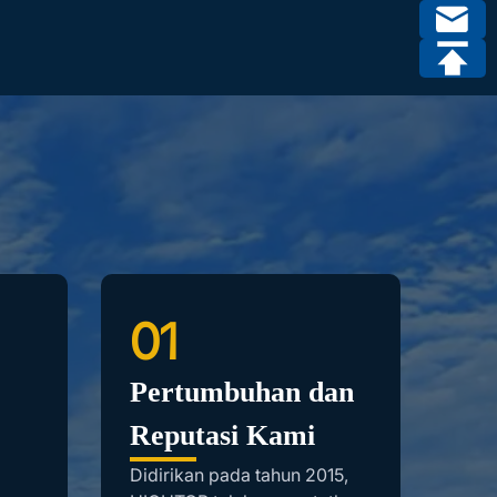
01
0
Pertumbuhan dan
Gl
Reputasi Kami
Me
Didirikan pada tahun 2015,
Pasa