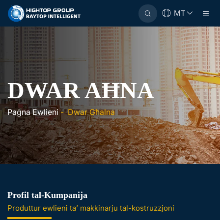
MT
DWAR AĦNA
Paġna Ewlieni
-
Dwar Għalna
Profil tal-Kumpanija
Produttur ewlieni ta’ makkinarju tal-kostruzzjoni