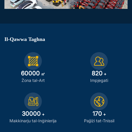
Il-Qawwa Taghna
60000
820
㎡
+
Żona tal-Art
Impjegati
30000
170
+
+
Makkinarju tal-Inġinierija
Pajjiżi tat-Tnissil