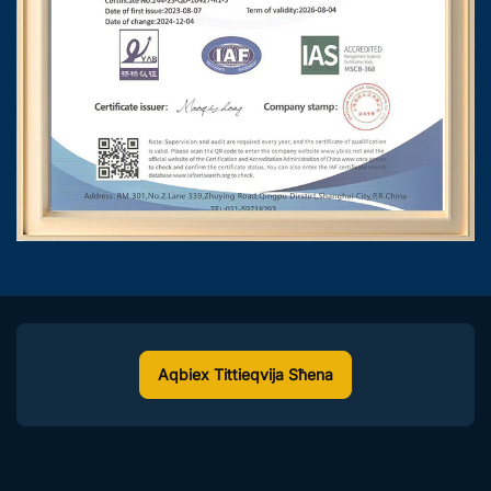
Aqbiex Tittieqvija Sħena