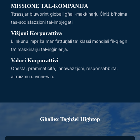
MISSIONE TAL-KOMPANIJA
Ttrassjar bluwprint globali għall-makkinarju Ċiniż b’ħolma
tas-sodisfazzjoni tal-impjegati
Viżjoni Korpurattiva
Li nkunu impriża manifatturjali ta’ klassi mondjali fil-qiegħ
ta’ makkinarju tal-inġinierija.
Valuri Korpurattivi
Onestà, prammaticità, innowazzjoni, responsabbiltà,
altruiżmu u vinni-win.
Għaliex Tagħżel Hightop