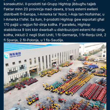
konsekuttivi. Il-prodotti tal-Grupp Hightop jibbugħu tajjeb
f’aktar minn 20 provinċja mad-dawra, b’suq esterni ewlieni
distribwiti fl-Ewropa, l-Amerka ta’ Nord, l-Asja tan-Nofsinhar, u
l-Amerka t’Isfel. Sa llum, il-prodotti Hightop ġew esportati għal
170 pajjiż u reġjun fid-dinja kollha. F’parallelu, Hightop
stabbilixxa 9 bini kbir dwarbaħ u distribuzzjoni esterni fid-dinja
kollha, inklużi 2 negli Stati Uniti, 1 fil-Germanja, 1 fir-Renju Unit, 2
fi Spanja, 2 fil-Polonja, u 1 fis-Saudija.