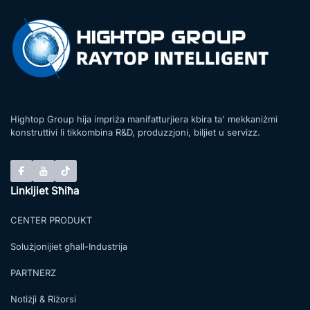
Hightop Group hija impriża manifatturjiera kbira ta' mekkaniżmi
konstruttivi li tikkombina R&D, produzzjoni, biljiet u servizz.
Linkijiet Sħiħa
CENTER PRODUKT
Solużjonijiet għall-Industrija
PARTNERZ
Notiżji & Riżorsi