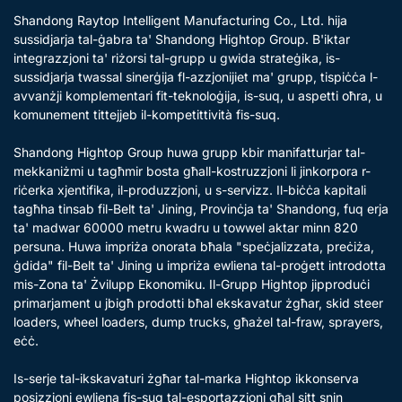
Shandong Raytop Intelligent Manufacturing Co., Ltd. hija
sussidjarja tal-ġabra ta' Shandong Hightop Group. B'iktar
integrazzjoni ta' riżorsi tal-grupp u gwida strateġika, is-
sussidjarja twassal sinerġija fl-azzjonijiet ma' grupp, tispiċċa l-
avvanżji komplementari fit-teknoloġija, is-suq, u aspetti oħra, u
komunement tittejjeb il-kompetittività fis-suq.
Shandong Hightop Group huwa grupp kbir manifatturjar tal-
mekkaniżmi u tagħmir bosta għall-kostruzzjoni li jinkorpora r-
riċerka xjentifika, il-produzzjoni, u s-servizz. Il-biċċa kapitali
tagħha tinsab fil-Belt ta' Jining, Provinċja ta' Shandong, fuq erja
ta' madwar 60000 metru kwadru u towwel aktar minn 820
persuna. Huwa impriża onorata bħala "speċjalizzata, preċiża,
ġdida" fil-Belt ta' Jining u impriża ewliena tal-proġett introdotta
mis-Zona ta' Żvilupp Ekonomiku. Il-Grupp Hightop jipproduċi
primarjament u jbigħ prodotti bħal ekskavatur żgħar, skid steer
loaders, wheel loaders, dump trucks, għażel tal-fraw, sprayers,
eċċ.
Is-serje tal-ikskavaturi żgħar tal-marka Hightop ikkonserva
posizzjoni ewliena fis-suq tal-esportazzjoni għal sitt snin