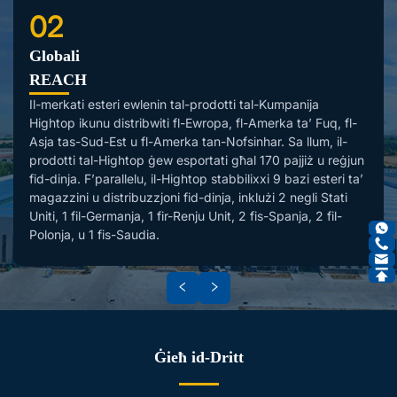
02
Globali
REACH
Il-merkati esteri ewlenin tal-prodotti tal-Kumpanija
Hightop ikunu distribwiti fl-Ewropa, fl-Amerka ta’ Fuq, fl-
Asja tas-Sud-Est u fl-Amerka tan-Nofsinhar. Sa llum, il-
prodotti tal-Hightop ġew esportati għal 170 pajjiż u reġjun
fid-dinja. F’parallelu, il-Hightop stabbilixxi 9 bazi esteri ta’
magazzini u distribuzzjoni fid-dinja, inklużi 2 negli Stati
Uniti, 1 fil-Germanja, 1 fir-Renju Unit, 2 fis-Spanja, 2 fil-
Polonja, u 1 fis-Saudia.
Ġieħ id-Dritt