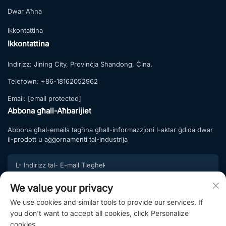
Dwar Aħna
Ikkontattina
Ikkontattina
Indirizz:
Jining City, Provinċja Shandong, Ċina.
Telefown:
+86-18162052962
Email:
[email protected]
Abbona għall-Aħbarijiet
Abbona għal-emails tagħna għall-informazzjoni l-aktar ġdida dwar
il-prodott u aġġornamenti tal-industrija
We value your privacy
Iscriviti
We use cookies and similar tools to provide our services. If
Ingħaqad mal-lista tal-abbonament tagħna u ħu offerti esklużivi u
you don't want to accept all cookies, click Personalize
konsillieri professjonali.
cookies.