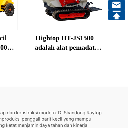
cil
Hightop HT-JS1500
800W
adalah alat pemadat
ini
drum ganda tipe naik
dengan kapasitas 1,5 ton
yang dirancang khusus
untuk pemadatan efisien
di ruang terbatas.
Ditenagai oleh mesin
kap dan konstruksi modern. Di Shandong Raytop
diesel domestik
mproduksi penggali parit kecil yang mampu
berkualitas tinggi seperti
g ketat menjamin daya tahan dan kinerja