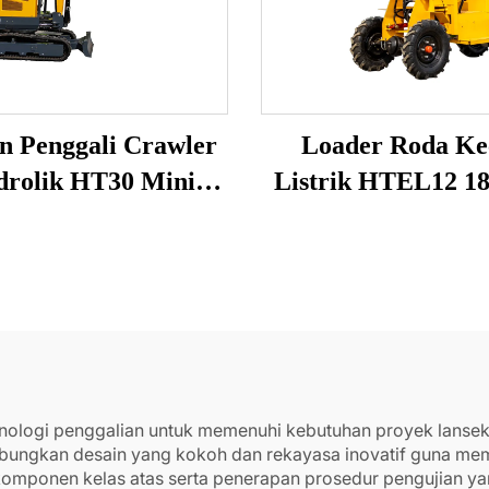
n Penggali Crawler
Loader Roda Ke
drolik HT30 Mini
Listrik HTEL12 1
vator untuk Dijual
Loader Depan M
knologi penggalian untuk memenuhi kebutuhan proyek lanse
gabungkan desain yang kokoh dan rekayasa inovatif guna me
omponen kelas atas serta penerapan prosedur pengujian yan