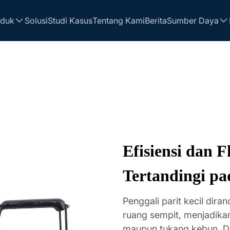
oduk
Solusi
Studi Kasus
Tentang Kami
Berita
Sumber Daya
Efisiensi dan F
Tertandingi pa
Penggali parit kecil dir
ruang sempit, menjadikann
maupun tukang kebun. D