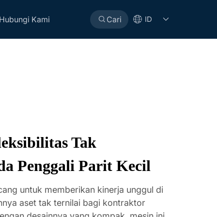
Hubungi Kami
Cari
ID
leksibilitas Tak
da Penggali Parit Kecil
ancang untuk memberikan kinerja unggul di
ya aset tak ternilai bagi kontraktor
engan desainnya yang kompak, mesin ini