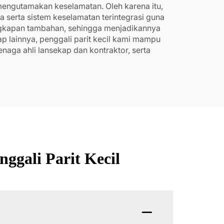
engutamakan keselamatan. Oleh karena itu,
Changchai, daya kuat
a serta sistem keselamatan terintegrasi guna
13HP dipadukan dengan
lengkapan tambahan, sehingga menjadikannya
ap lainnya, penggali parit kecil kami mampu
sistem tenaga yang
enaga ahli lansekap dan kontraktor, serta
dioptimalkan...
ggali Parit Kecil