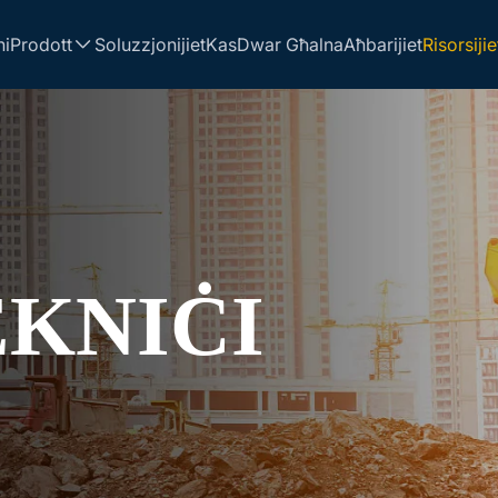
ni
Prodott
Soluzzjonijiet
Kas
Dwar Għalna
Aħbarijiet
Risorsijie
EKNIĊI