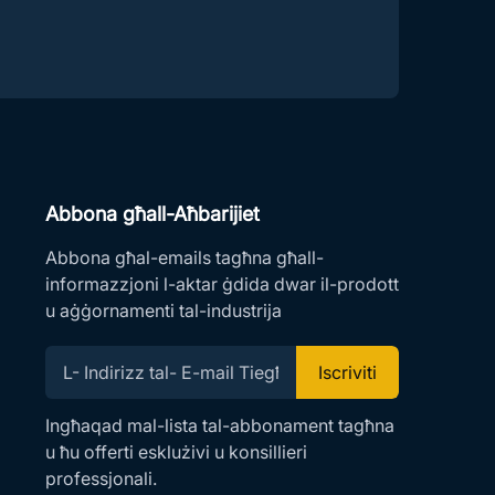
Abbona għall-Aħbarijiet
Abbona għal-emails tagħna għall-
informazzjoni l-aktar ġdida dwar il-prodott
u aġġornamenti tal-industrija
Iscriviti
Ingħaqad mal-lista tal-abbonament tagħna
u ħu offerti esklużivi u konsillieri
professjonali.