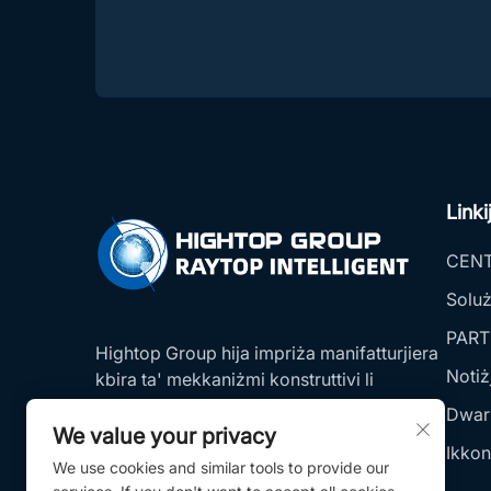
Linki
CEN
Soluż
PART
Hightop Group hija impriża manifatturjiera
Notiż
kbira ta' mekkaniżmi konstruttivi li
tikkombina R&D, produzzjoni, biljiet u
Dwar
servizz.
We value your privacy
Ikkon
We use cookies and similar tools to provide our