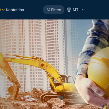
t
Kontattina
Fittex
MT