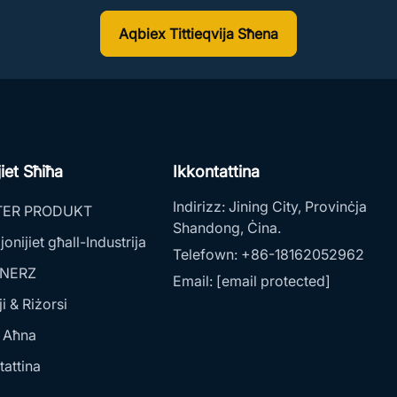
Aqbiex Tittieqvija Sħena
jiet Sħiħa
Ikkontattina
Indirizz:
Jining City, Provinċja
TER PRODUKT
Shandong, Ċina.
jonijiet għall-Industrija
Telefown:
+86-18162052962
NERZ
Email:
[email protected]
ji & Riżorsi
 Aħna
tattina