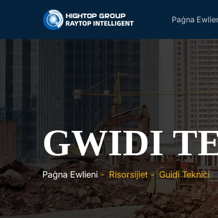
Paġna Ewlie
GWIDI T
Paġna Ewlieni
-
Risorsijiet
-
Guidi Tekniċi