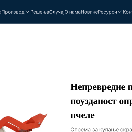
а
Производ
Решења
Случај
О нама
Новине
Ресурси
Кон
Непревредне 
поузданост оп
пчеле
Опрема за купање скра