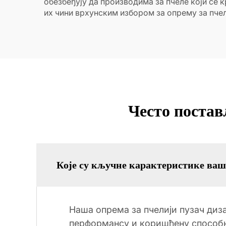
обезбеђују да производима за пчеле који се 
их чини врхунским избором за опрему за пчел
Често постав
Које су кључне карактеристике ваш
Наша опрема за пчелији пузач диз
перформансу и коришћену способн