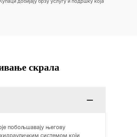
Купаци добијају брзу услугу и подршку која
шивање скрала
које побољшавају његову
 хидрауличким системом који