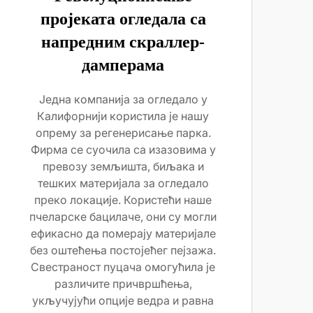
пројеката огледала са
напредним скраллер-
дамперама
Једна компанија за огледало у
Калифорнији користила је нашу
опрему за регенерисање парка.
Фирма се суочила са изазовима у
превозу земљишта, биљака и
тешких материјала за огледало
преко локације. Користећи наше
пчеларске бацилаче, они су могли
ефикасно да померају материјале
без оштећења постојећег пејзажа.
Свестраност пуцача омогућила је
различите причвршћења,
укључујући опције ведра и равна