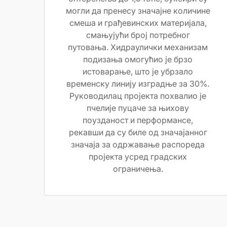
могли да пренесу значајне количине
смеша и грађевинских материјала,
смањујући број потребног
путовања. Хидраулички механизам
подизања омогућио је брзо
истоварање, што је убрзало
временску линију изградње за 30%.
Руководилац пројекта похвалио је
пчелије пуцаче за њихову
поузданост и перформансе,
рекавши да су биле од значајанног
значаја за одржавање распореда
пројекта усред градских
ограничења.