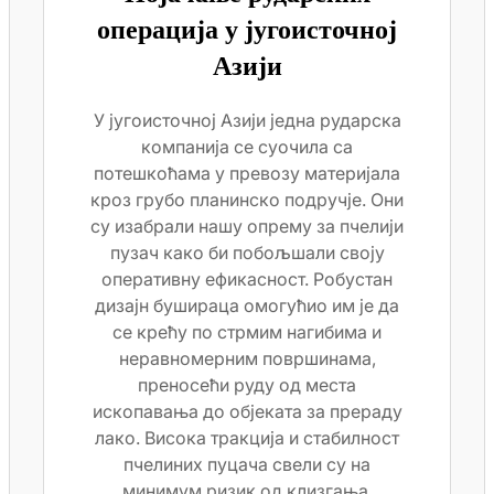
операција у југоисточној
Азији
У југоисточној Азији једна рударска
компанија се суочила са
потешкоћама у превозу материјала
кроз грубо планинско подручје. Они
су изабрали нашу опрему за пчелији
пузач како би побољшали своју
оперативну ефикасност. Робустан
дизајн бушираца омогућио им је да
се крећу по стрмим нагибима и
неравномерним површинама,
преносећи руду од места
ископавања до објеката за прераду
лако. Висока тракција и стабилност
пчелиних пуцача свели су на
минимум ризик од клизгања,