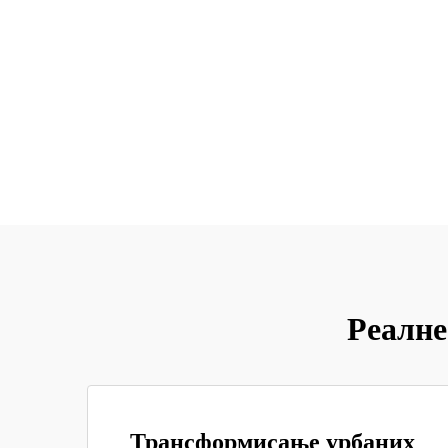
Реалне
Трансформисање урбаних