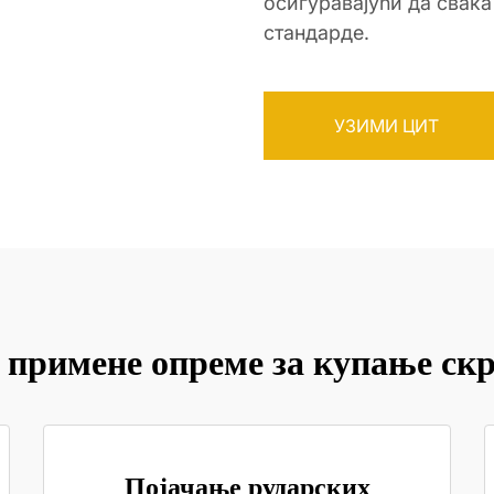
осигуравајући да свак
стандарде.
УЗИМИ ЦИТ
 примене опреме за купање ск
Појачање рударских