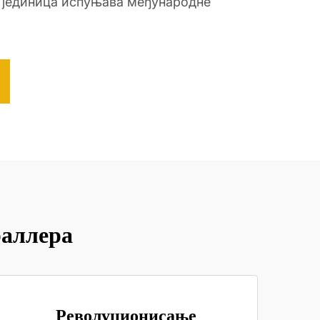
а јединица испуњава међународне
раллера
Револуционисање