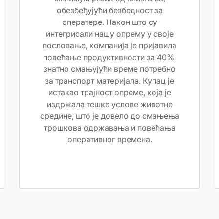
обезбеђујући безбедност за
оператере. Након што су
интегрисали нашу опрему у своје
пословање, компанија је пријавила
повећање продуктивности за 40%,
знатно смањујући време потребно
за транспорт материјала. Купац је
истакао трајност опреме, која је
издржала тешке услове животне
средине, што је довело до смањења
трошкова одржавања и повећања
оперативног времена.