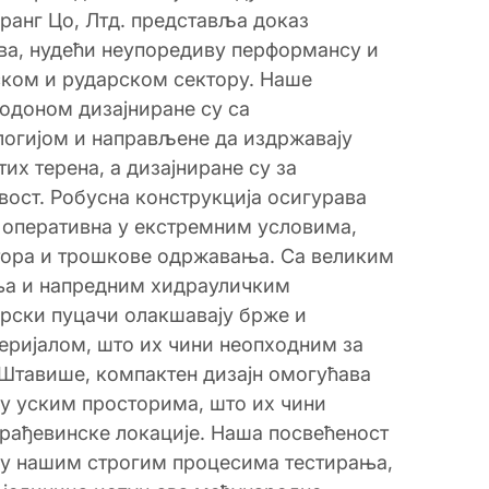
ранг Цо, Лтд. представља доказ
а, нудећи неупоредиву перформансу и
ском и рударском сектору. Наше
водоном дизајниране су са
логијом и направљене да издржавају
их терена, а дизајниране су за
ост. Робусна конструкција осигурава
 оперативна у екстремним условима,
тора и трошкове одржавања. Са великим
ња и напредним хидрауличким
рски пуцачи олакшавају брже и
еријалом, што их чини неопходним за
 Штавише, компактен дизајн омогућава
 у уским просторима, што их чини
грађевинске локације. Наша посвећеност
 у нашим строгим процесима тестирања,