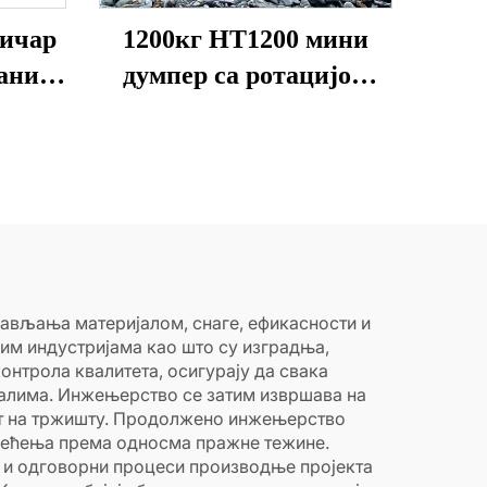
ничар
1200кг HT1200 мини
рани
думпер са ротацијом
р на
корита, погон на бензин,
20 коњских снага
рављања материјалом, снаге, ефикасности и
им индустријама као што су изградња,
нтрола квалитета, осигурају да свака
алима. Инжењерство се затим извршава на
ост на тржишту. Продолжено инжењерство
рећења према односма пражне тежине.
 и одговорни процеси производње пројекта