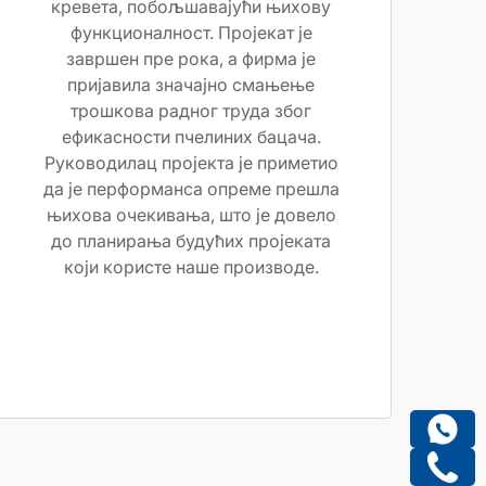
кревета, побољшавајући њихову
функционалност. Пројекат је
завршен пре рока, а фирма је
пријавила значајно смањење
трошкова радног труда због
ефикасности пчелиних бацача.
Руководилац пројекта је приметио
да је перформанса опреме прешла
њихова очекивања, што је довело
до планирања будућих пројеката
који користе наше производе.