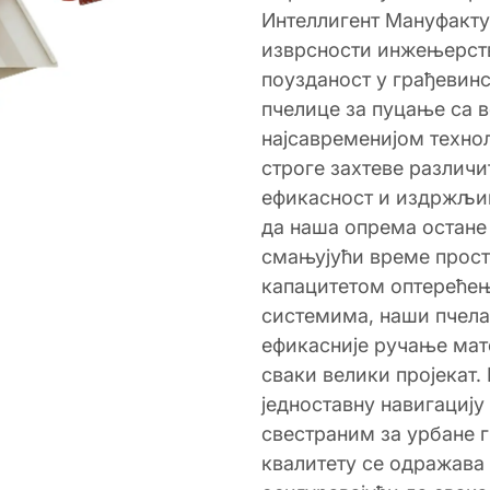
Интеллигент Мануфакту
изврсности инжењерств
поузданост у грађевин
пчелице за пуцање са 
најсавременијом техно
строге захтеве различит
ефикасност и издржљив
да наша опрема остане
смањујући време прос
капацитетом оптереће
системима, наши пчела
ефикасније ручање мат
сваки велики пројекат.
једноставну навигацију
свестраним за урбане 
квалитету се одражава