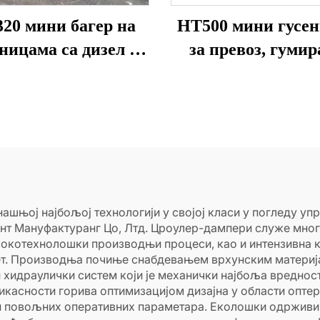
20 мини багер на
HT500 мини гусе
ницама са дизел и
за превоз, гуми
инским мотором са
самосови, думпе
корпом
продају
шњој најбољој технологији у својој класи у погледу уп
нт Мануфактуранг Цо, Лтд. Цроулер-дампери служе мног
сокотехнолошки производњи процеси, као и интензивна ко
тет. Производња почиње снабдевањем врхунским материј
 и хидраулички систем који је механички најбоља вредн
касности горива оптимизацијом дизајна у области опте
 повољних оперативних параметара. Еколошки одрживи