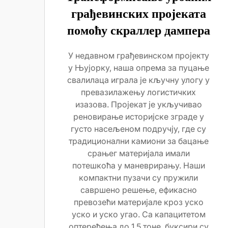
грађевинских пројеката
помоћу скраллер дампера
У недавном грађевинском пројекту
у Њујорку, наша опрема за пуцање
свалилаца играла је кључну улогу у
превазилажењу логистичких
изазова. Пројекат је укључивао
реновирање историјске зграде у
густо насељеном подручју, где су
традиционални камиони за бацање
срањег материјала имали
потешкоћа у маневрирању. Наши
компактни пузачи су пружили
савршено решење, ефикасно
превозећи материјале кроз уско
уско и уско угао. Са капацитетом
оптерећења до 1,5 тоне, буксири су