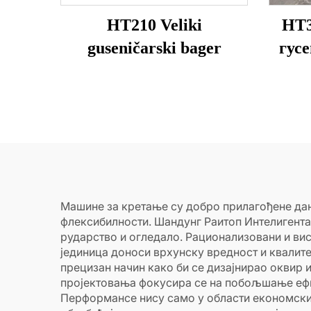
HT210 Veliki
HT3
guseničarski bager
гусе
бенз
Машине за кретање су добро прилагођене дана
флексибилности. Шандунг Раитоп Интелигента
рударство и огледало. Рационализовани и ви
јединица доноси врхунску вредност и квали
прецизан начин како би се дизајнирао оквир
пројектовања фокусира се на побољшање ефи
Перформансе нису само у области економски