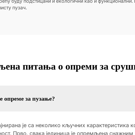
крећу буду подстицани и екологични као и функционални. 
исту пузач.
љена питања о опреми за сру
е опреме за пузање?
ајнирана је са неколико кључних карактеристика 
ост. Прво, свака јединица је опремљена снажним