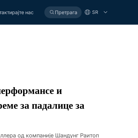
тактирајте нас
Претрага
SR
перформансе и
реме за падалице за
ллера од компаније Шандунг Раитоп