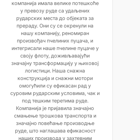
компанија имала велике потешкоће
у превозу руде са удаљених
рударских места до објеката за
прераду. Они су се окренули на
нашу компанију, реномиран
произвођач пчелиних пуцача, и
интегрисали наше пчелине пуцаче у
своју флоту, доживљавајући
значајну трансформацију у њиховој
логистици. Наша снажна
конструкција и снажни мотори
омогућили су ефикасан рад у
суровим рударским условима, чак и
под тешким теретима руде.
Компанија је пријавила значајно
смањење трошкова транспорта и
значајно повећање производње
руде, што наглашава ефикасност
наших производа у захтевним