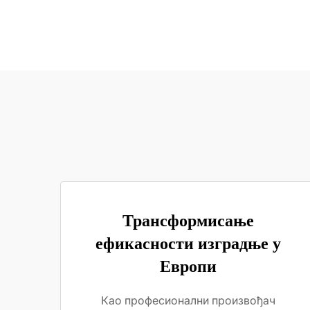
Трансформисање
ефикасности изградње у
Европи
Као професионални произвођач