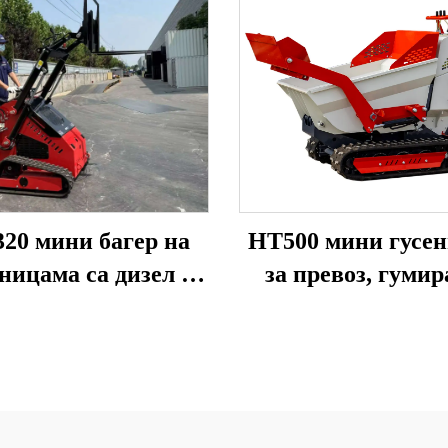
20 мини багер на
HT500 мини гусе
ницама са дизел и
за превоз, гуми
инским мотором са
самосови, думпе
корпом
продају