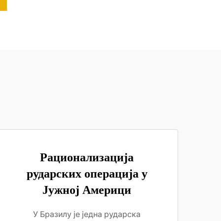
Рационализација
рударских операција у
Јужној Америци
У Бразилу је једна рударска