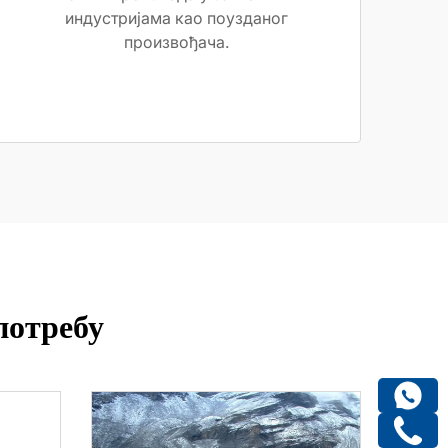
индустријама као поузданог
произвођача.
потребу