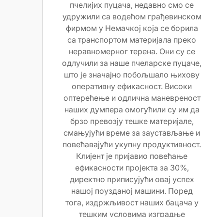
пчелијих пуцача, недавно смо се
удружили са водећом грађевинском
фирмом у Немачкој која се борила
са транспортом материјала преко
неравномерног терена. Они су се
одлучили за наше пчеларске пуцаче,
што је значајно побољшало њихову
оперативну ефикасност. Високи
оптерећење и одлична маневреност
наших думпера омогућили су им да
брзо превозју тешке материјале,
смањујући време за заустављање и
повећавајући укупну продуктивност.
Клијент је пријавио повећање
ефикасности пројекта за 30%,
директно приписујући овај успех
нашој поузданој машини. Поред
тога, издржљивост наших бацача у
тешким условима изградње