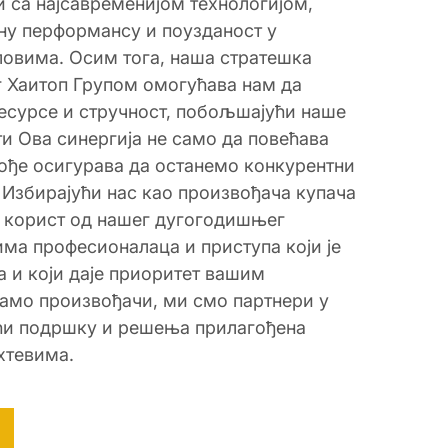
 са најсавременијом технологијом,
ну перформансу и поузданост у
овима. Осим тога, наша стратешка
г Хаитоп Групом омогућава нам да
сурсе и стручност, побољшајући наше
и Ова синергија не само да повећава
кође осигурава да останемо конкурентни
 Избирајући нас као произвођача купача
и корист од нашег дугогодишњег
има професионалаца и приступа који је
а и који даје приоритет вашим
амо произвођачи, ми смо партнери у
ћи подршку и решења прилагођена
хтевима.