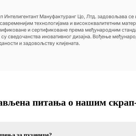
оп Интелигентант Мануфактуранг Цо, Лтд. задовољава с
ајсавременијим технологијама и висококвалитетним мате
валификоване и сертификоване према међународним стан
 су сведочанства иновативног дизајна. Вођење међунар
зданости и задовољству клијената.
тављена питања о нашим скрап
шења за пузачице?