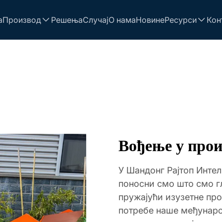
а
Производ
Решења
Случај
О нама
Новине
Ресурси
Кон
Вођење у про
У Шандонг Рајтоп Интел
поносни смо што смо г
пружајући изузетне пр
потребе наше међунаро