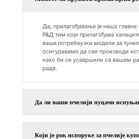
Да, прилагођавање је наша главн
Р&Д тим који прилагођава капаците
ваше потребеузки модели за тунеле
осигуравамо да сви производи ис
како би се усавршили са вашим р
рада.
Да ли ваши пчелији пуцачи испуња
Који је рок испоруке за пчелије ку