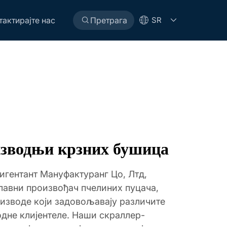
тактирајте нас
Претрага
SR
изводњи крзних бушица
игентант Мануфактуранг Цо, Лтд,
лавни произвођач пчелиних пуцача,
оизводе који задовољавају различите
дне клијентеле. Наши скраллер-