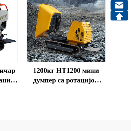
ничар
1200кг HT1200 мини
рани
думпер са ротацијом
р на
корита, погон на бензин,
20 коњских снага