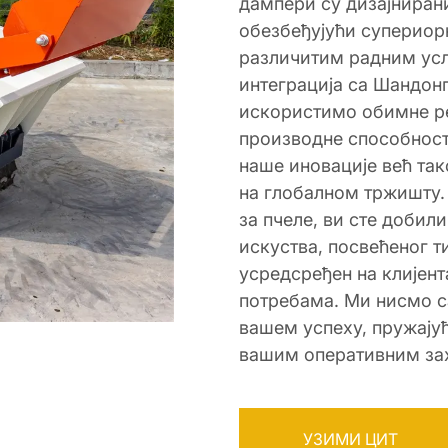
дампери су дизајнирани
обезбеђујући супериор
различитим радним усл
интеграција са Шандон
искористимо обимне ре
производне способност
наше иновације већ та
на глобалном тржишту.
за пчеле, ви сте добил
искуства, посвећеног т
усредсређен на клијент
потребама. Ми нисмо с
вашем успеху, пружају
вашим оперативним за
УЗИМИ ЦИТ