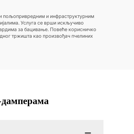
е и пољопривредним и инфраструктурним
ријалима. Услуга се врши искључиво
дардима за бацивање. Повеће корисничко
одног тржишта као произвођач пчелиних
-дамперама