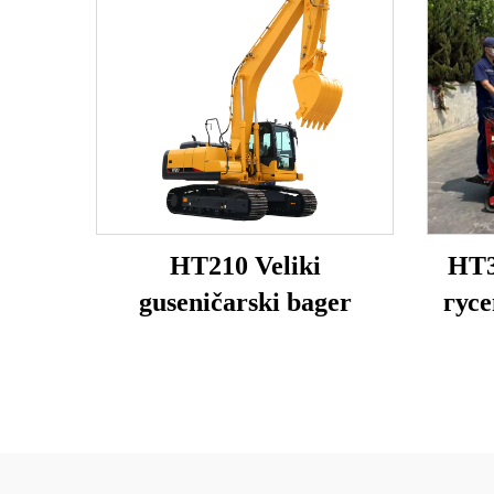
HT210 Veliki
HT3
guseničarski bager
гусе
бенз