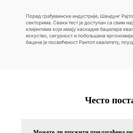
Поред грађевинске индустрије, Шандунг Рајт
секторима. Сваки тест је доступан са свим н
клијентима који имају каскадне бациларе к
искуство, сигурност и побољшана ергономија
бацача је посвећеност Раитоп квалитету, поу
Често пос
Можете ли пружити прилагођена ре