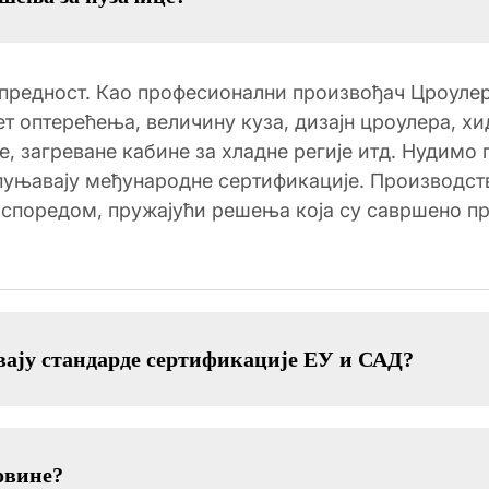
а предност. Као професионални произвођач Цроул
т оптерећења, величину куза, дизајн цроулера, х
, загреване кабине за хладне регије итд. Нудимо
пуњавају међународне сертификације. Производст
аспоредом, пружајући решења која су савршено 
вају стандарде сертификације ЕУ и САД?
повине?