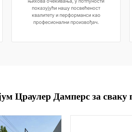
њихова очекивања, у потпуности
показујући нашу посвећеност
квалитету и перформанси као
професионални произвођач.
ум Цраулер Дамперс за сваку 