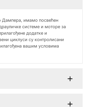
ер Дампера, имамо посвећен
идрауличке системе и моторе за
 прилагођене додатке и
вени циклуси су контролисани
прилагођена вашим условима