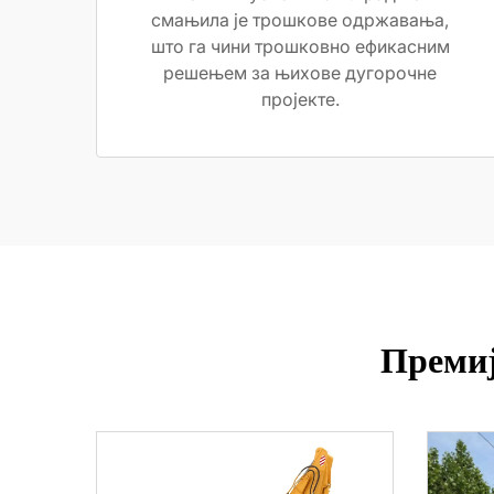
смањила је трошкове одржавања,
што га чини трошковно ефикасним
решењем за њихове дугорочне
пројекте.
Премиј