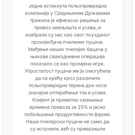
Једна истакнута пољопривредна
компанија у Сједињеним Државама
тражила је ефикасно решење за
превоз земљишта и усева, и
изабрали су нас као свог поузданог
произвођача пчелиних пуцача.
Увеђење наших пчелијих бацача у
њихове свакодневне операције
показало се као промјена игре.
Упростатост пуцача им је омогућила
да се крећу кроз различите
пољопривредне терена док носе
значајне оптерећење тла и усева.
Клијент је приметио смањење
времена превоза за 25% и јасно
побољшање продуктивности фарме.
Наши пчеларски пуцачи не само да
су испунили, већ су превазишли