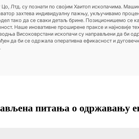
Цо, Лтд. су познати по својим Хаитоп ископачима. Машине
каватор захтева индивидуалну пажњу, укључивамо проце
модел тако да се сваки детаљ брине. Позиционишемо се к
ност. Наше иновативне проширене праксе и најновије т
водња Високоврстани ископачи су направљени да би одр
ђен да би се одржала оперативна ефикасност и дуговечн
.
тављена питања о одржавању е