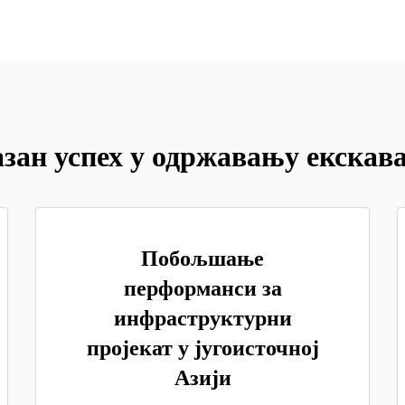
зан успех у одржавању екскав
Побољшање
перформанси за
инфраструктурни
пројекат у југоисточној
Азији