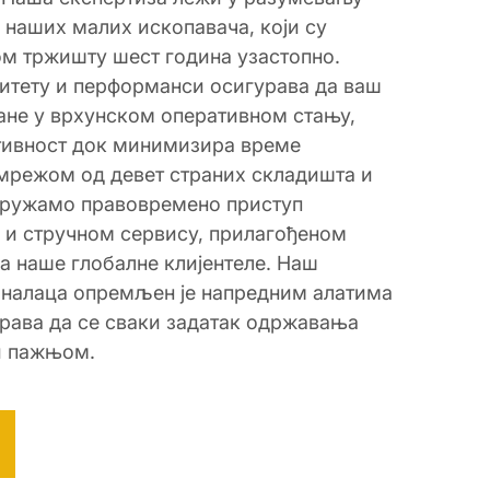
наших малих ископавача, који су
м тржишту шест година узастопно.
итету и перформанси осигурава да ваш
тане у врхунском оперативном стању,
тивност док минимизира време
мрежом од девет страних складишта и
пружамо правовремено приступ
и стручном сервису, прилагођеном
а наше глобалне клијентеле. Наш
оналаца опремљен је напредним алатима
урава да се сваки задатак одржавања
и пажњом.