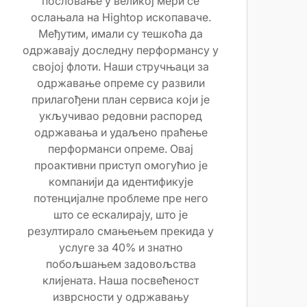
пословање у великој мери се
ослањала на Hightop ископаваче.
Међутим, имали су тешкоћа да
одржавају доследну перформансу у
својој флоти. Наши стручњаци за
одржавање опреме су развили
прилагођени план сервиса који је
укључивао редовни распоред
одржавања и удаљено праћење
перформанси опреме. Овај
проактивни приступ омогућио је
компанији да идентификује
потенцијалне проблеме пре него
што се ескалирају, што је
резултирало смањењем прекида у
услуге за 40% и знатно
побољшањем задовољства
клијената. Наша посвећеност
изврсности у одржавању