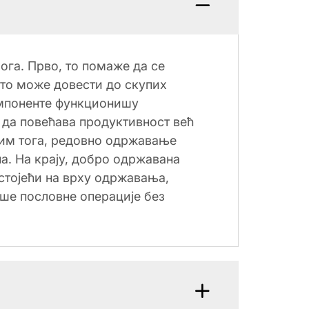
ога. Прво, то помаже да се
што може довести до скупих
омпоненте функционишу
 да повећава продуктивност већ
сим тога, редовно одржавање
. На крају, добро одржавана
стојећи на врху одржавања,
аше пословне операције без