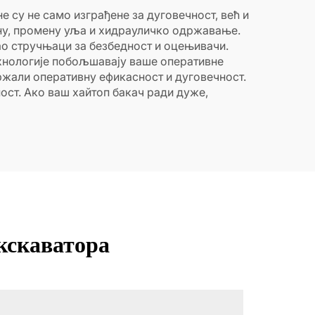
 су не само изграђене за дуговечност, већ и
ну, промену уља и хидрауличко одржавање.
ао стручњаци за безбедност и оцењивачи.
ехнологије побољшавају ваше оперативне
жали оперативну ефикасност и дуговечност.
ост. Ако ваш хайтоп бакач ради дуже,
кскаватора