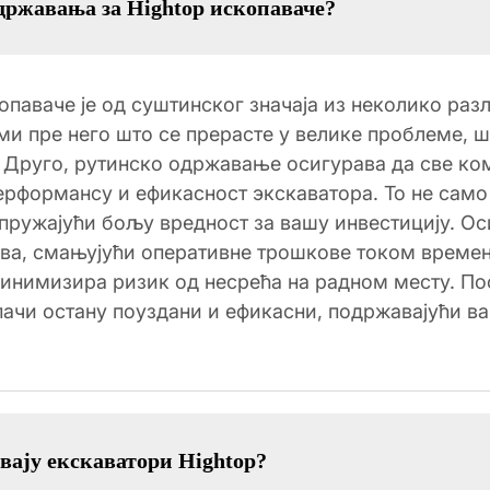
одржавања за Hightop ископаваче?
аваче је од суштинског значаја из неколико разл
ми пре него што се прерасте у велике проблеме, 
. Друго, рутинско одржавање осигурава да све к
ерформансу и ефикасност экскаватора. То не само
пружајући бољу вредност за вашу инвестицију. О
а, смањујући оперативне трошкове током времена
 минимизира ризик од несрећа на радном месту. По
пачи остану поуздани и ефикасни, подржавајући в
авају екскаватори Hightop?