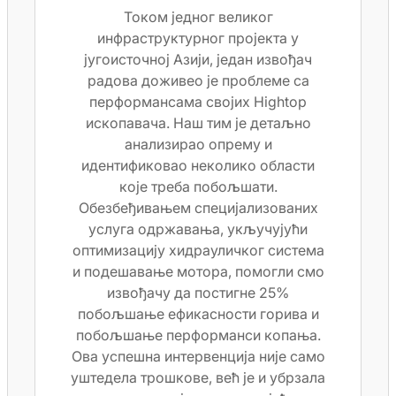
Током једног великог
инфраструктурног пројекта у
југоисточној Азији, један извођач
радова доживео је проблеме са
перформансама својих Hightop
ископавача. Наш тим је детаљно
анализирао опрему и
идентификовао неколико области
које треба побољшати.
Обезбеђивањем специјализованих
услуга одржавања, укључујући
оптимизацију хидрауличког система
и подешавање мотора, помогли смо
извођачу да постигне 25%
побољшање ефикасности горива и
побољшање перформанси копања.
Ова успешна интервенција није само
уштедела трошкове, већ је и убрзала