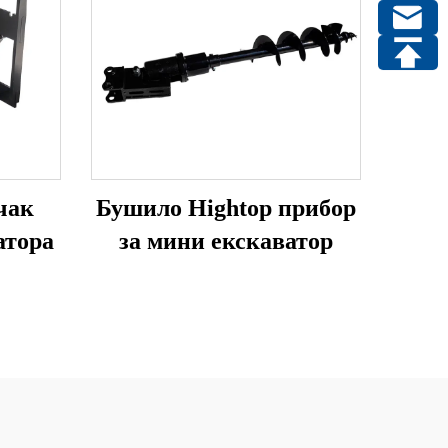
чак
Бушило Hightop прибор
атора
за мини екскаватор