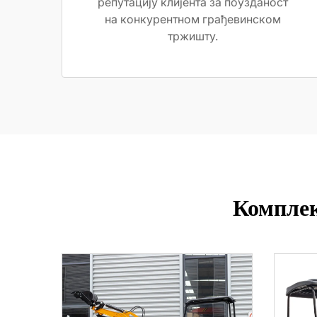
репутацију клијента за поузданост
на конкурентном грађевинском
тржишту.
Комплек