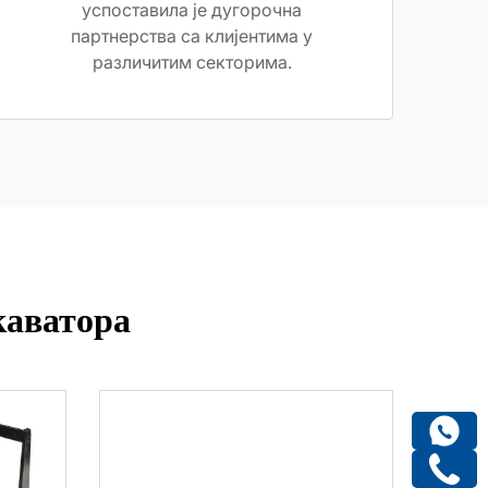
успоставила је дугорочна
партнерства са клијентима у
различитим секторима.
каватора