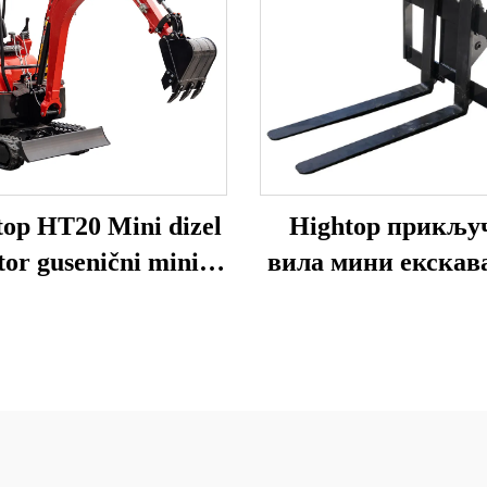
top HT20 Mini dizel
Hightop прикљу
or gusenični mini
вила мини екскав
bager