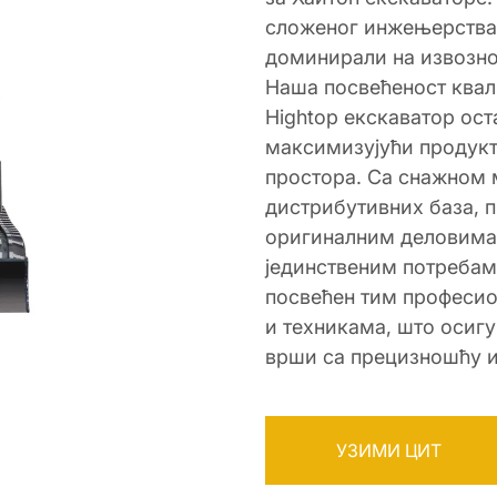
сложеног инжењерства 
доминирали на извозно
Наша посвећеност квал
Hightop екскаватор ос
максимизујући продук
простора. Са снажном 
дистрибутивних база, 
оригиналним деловима 
јединственим потребам
посвећен тим професи
и техникама, што осиг
врши са прецизношћу 
УЗИМИ ЦИТ