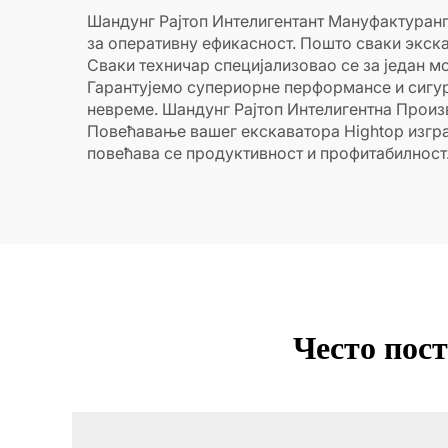
Шандунг Рајтоп Интелигентант Мануфактуранг 
за оперативну ефикасност. Пошто сваки экс
Сваки техничар специјализовао се за један 
Гарантујемо супериорне перформансе и сигур
невреме. Шандунг Рајтоп Интелигентна Произ
Повећавање вашег екскаватора Hightop изгра
повећава се продуктивност и профитабилност
Често пос