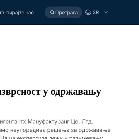
тактирајте нас
Претрага
SR
изврсност у одржавању
игентантх Мануфактуранг Цо, Лтд,
амо неупоредива решења за одржавање
. Наша експертиза лежи у разумевању