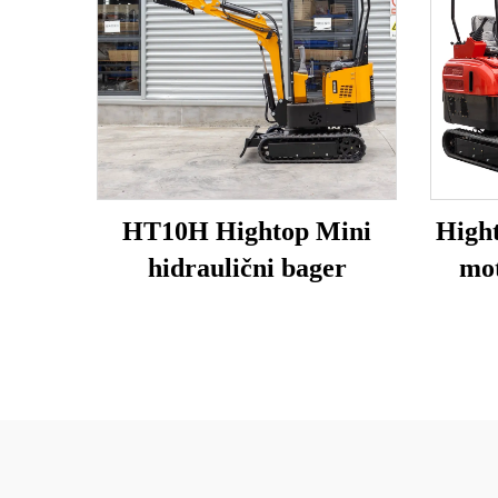
HT10H Hightop Mini
High
hidraulični bager
mot