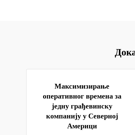
Дока
Максимизирање
оперативног времена за
једну грађевинску
компанију у Северној
Америци