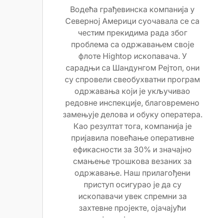
Водећа грађевинска компанија у
Северној Америци суочавала се са
честим прекидима рада због
проблема са одржавањем своје
флоте Hightop ископавача. У
сарадњи са Шандунгом Рејтоп, они
су спровели свеобухватни програм
одржавања који је укључивао
редовне инспекције, благовремено
замењује делова и обуку оператера.
Као резултат тога, компанија је
пријавила повећање оперативне
ефикасности за 30% и значајно
смањење трошкова везаних за
одржавање. Наш прилагођени
приступ осигурао је да су
ископавачи увек спремни за
захтевне пројекте, ојачајући