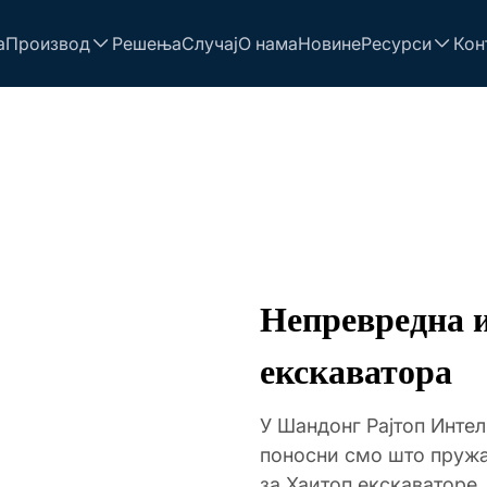
а
Производ
Решења
Случај
О нама
Новине
Ресурси
Кон
Непревредна 
екскаватора
У Шандонг Рајтоп Интел
поносни смо што пруж
за Хаитоп екскаваторе