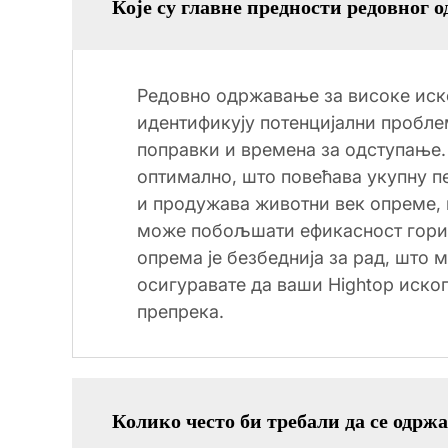
Које су главне предности редовног 
Редовно одржавање за високе ископ
идентификују потенцијални пробле
поправки и времена за одступање
оптимално, што повећава укупну п
и продужава животни век опреме, 
може побољшати ефикасност горив
опрема је безбеднија за рад, што
осигуравате да ваши Hightop иско
препрека.
Колико често би требали да се одрж